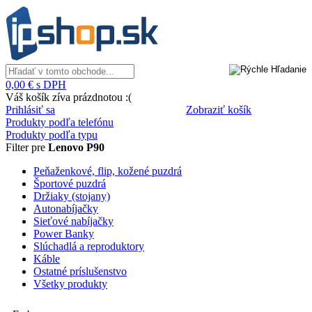
0,00 € s DPH
Váš košík zíva prázdnotou :(
Prihlásiť sa
Zobraziť košík
Produkty podľa telefónu
Produkty podľa typu
Filter pre
Lenovo P90
Peňaženkové, flip, kožené puzdrá
Športové puzdrá
Držiaky (stojany)
Autonabíjačky
Sieťové nabíjačky
Power Banky
Slúchadlá a reproduktory
Káble
Ostatné príslušenstvo
Všetky produkty