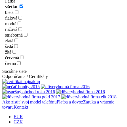
Farba
všetko
biela
fialová
modrá
ružová
strieborná
zlatá
šedá
žltá
červená
čierna
Sociálne siete
Odporúčania / Certifikáty
Ako zistiť svoj model telefónu
Platba a dovoz
Záruka a vrátenie
tovaru
Kontakt
EUR
CZK