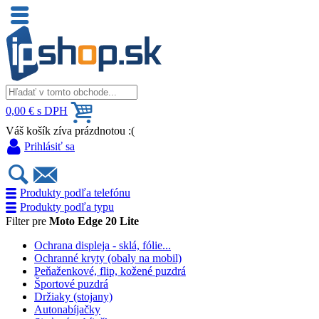
0,00 € s DPH
Váš košík zíva prázdnotou :(
Prihlásiť sa
Produkty podľa telefónu
Produkty podľa typu
Filter pre
Moto Edge 20 Lite
Ochrana displeja - sklá, fólie...
Ochranné kryty (obaly na mobil)
Peňaženkové, flip, kožené puzdrá
Športové puzdrá
Držiaky (stojany)
Autonabíjačky