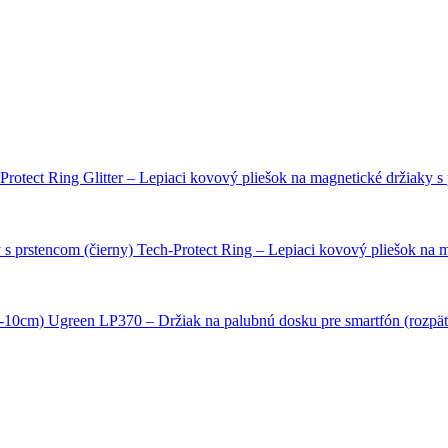
Protect Ring Glitter – Lepiaci kovový pliešok na magnetické držiaky s 
Tech-Protect Ring – Lepiaci kovový pliešok na m
Ugreen LP370 – Držiak na palubnú dosku pre smartfón (rozpä