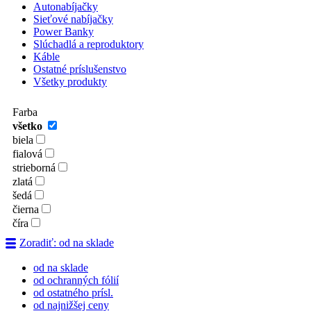
Autonabíjačky
Sieťové nabíjačky
Power Banky
Slúchadlá a reproduktory
Káble
Ostatné príslušenstvo
Všetky produkty
Farba
všetko
biela
fialová
strieborná
zlatá
šedá
čierna
číra
Zoradiť: od na sklade
od na sklade
od ochranných fólií
od ostatného prísl.
od najnižšej ceny