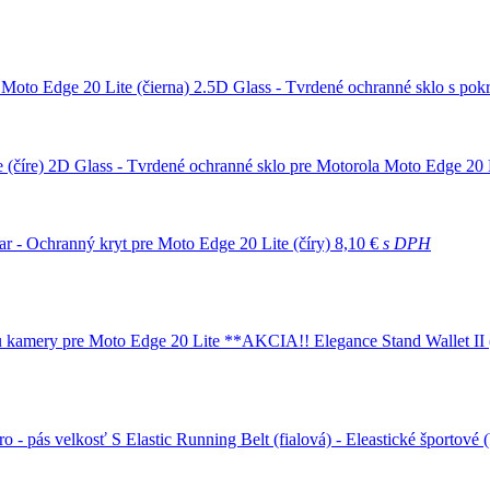
2.5D Glass - Tvrdené ochranné sklo s pokr
2D Glass - Tvrdené ochranné sklo pre Motorola Moto Edge 20 L
ar - Ochranný kryt pre Moto Edge 20 Lite (číry)
8,10 €
s DPH
Elegance Stand Wallet II
Elastic Running Belt (fialová) - Eleastické športové