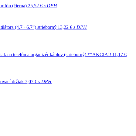
rtfón (čierna)
25,52 €
s DPH
átora (4.7 - 6.7“) strieborný
13,22 €
s DPH
k na telefón a organizér káblov (strieborný) **AKCIA!!
11,17 €
ovací držiak
7,07 €
s DPH