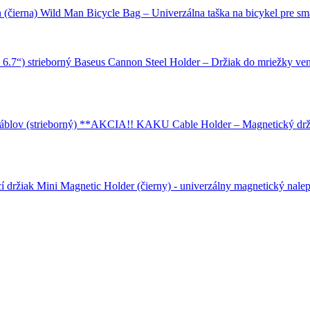
Wild Man Bicycle Bag – Univerzálna taška na bicykel pre sma
Baseus Cannon Steel Holder – Držiak do mriežky ventil
KAKU Cable Holder – Magnetický držia
Mini Magnetic Holder (čierny) - univerzálny magnetický nalep