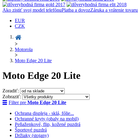
Ako zistiť svoj model telefónu
Platba a dovoz
Záruka a vrátenie tovaru
EUR
CZK
>
Motorola
>
Moto Edge 20 Lite
Moto Edge 20 Lite
Zoradiť:
Zobraziť:
Filter pre
Moto Edge 20 Lite
Ochrana displeja - sklá, fólie...
Ochranné kryty (obaly na mobil)
Peňaženkové, flip, kožené puzdrá
Športové puzdrá
Držiaky (stojany)