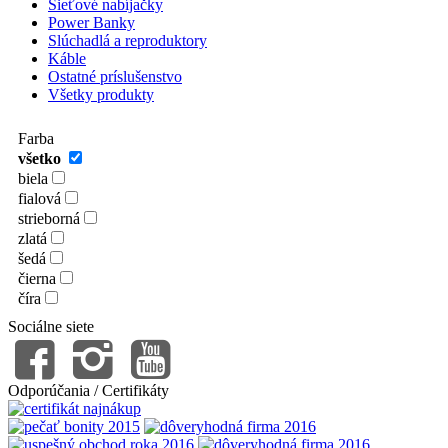
Sieťové nabíjačky
Power Banky
Slúchadlá a reproduktory
Káble
Ostatné príslušenstvo
Všetky produkty
Farba
všetko
biela
fialová
strieborná
zlatá
šedá
čierna
číra
Sociálne siete
Odporúčania / Certifikáty