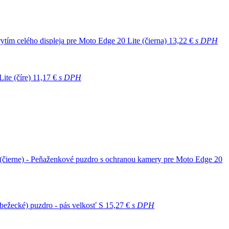
ytím celého displeja pre Moto Edge 20 Lite (čierna)
13,22 €
s DPH
ite (číre)
11,17 €
s DPH
 (čierne) - Peňaženkové puzdro s ochranou kamery pre Moto Edge 20
 (bežecké) puzdro - pás velkosť S
15,27 €
s DPH