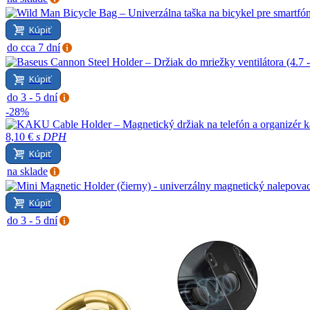
Kúpiť
do cca 7 dní
Kúpiť
do 3 - 5 dní
-28%
8,10 €
s DPH
Kúpiť
na sklade
Kúpiť
do 3 - 5 dní