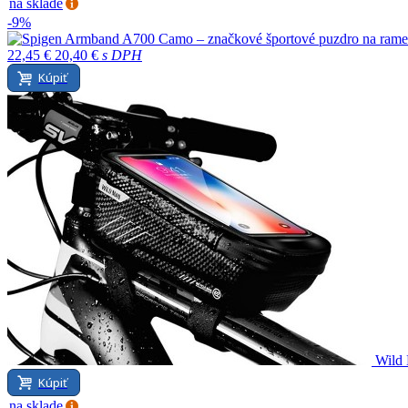
na sklade
-9%
22,45 €
20,40 €
s DPH
Kúpiť
Wild 
Kúpiť
na sklade