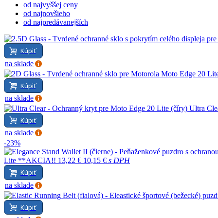
od najvyššej ceny
od najnovšieho
od najpredávanejších
Kúpiť
na sklade
Kúpiť
na sklade
Ultra Cle
Kúpiť
na sklade
-23%
Lite **AKCIA!!
13,22 €
10,15 €
s DPH
Kúpiť
na sklade
Kúpiť