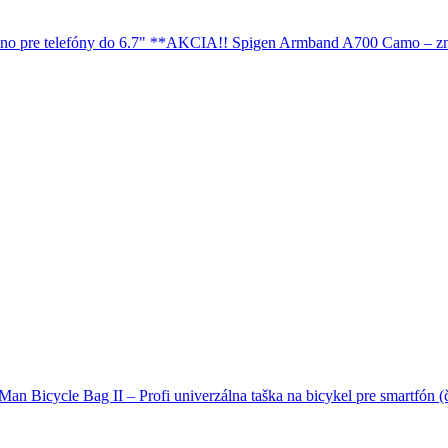
Spigen Armband A700 Camo – zna
Man Bicycle Bag II – Profi univerzálna taška na bicykel pre smartfón (