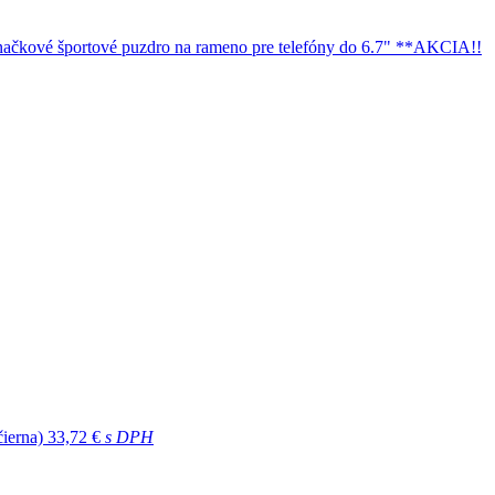
čkové športové puzdro na rameno pre telefóny do 6.7" **AKCIA!!
čierna)
33,72 €
s DPH