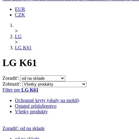
EUR
CZK
>
LG
>
LG K61
LG K61
Zoradiť:
Zobraziť:
Filter pre
LG K61
Ochranné kryty (obaly na mobil)
Ostatné príslušenstvo
Všetky produkty
Zoradiť: od na sklade
od na sklade