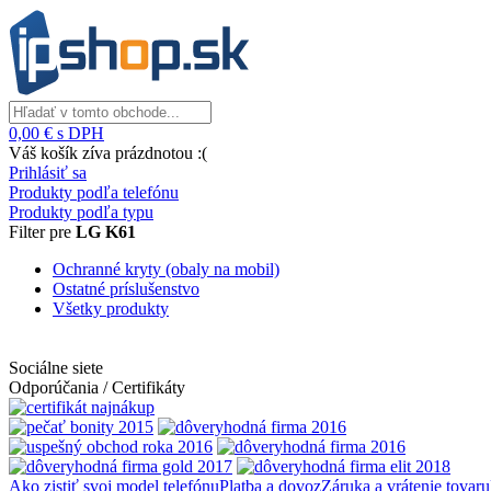
0,00 € s DPH
Váš košík zíva prázdnotou :(
Prihlásiť sa
Produkty podľa telefónu
Produkty podľa typu
Filter pre
LG K61
Ochranné kryty (obaly na mobil)
Ostatné príslušenstvo
Všetky produkty
Sociálne siete
Odporúčania / Certifikáty
Ako zistiť svoj model telefónu
Platba a dovoz
Záruka a vrátenie tovaru