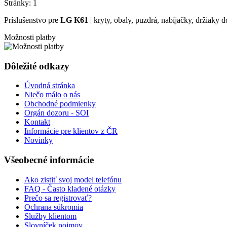
Stránky:
1
Príslušenstvo pre
LG K61
| kryty, obaly, puzdrá, nabíjačky, držiaky do
Možnosti platby
Dôležité odkazy
Úvodná stránka
Niečo málo o nás
Obchodné podmienky
Orgán dozoru - SOI
Kontakt
Informácie pre klientov z ČR
Novinky
Všeobecné informácie
Ako zistiť svoj model telefónu
FAQ - Často kladené otázky
Prečo sa registrovať?
Ochrana súkromia
Služby klientom
Slovníček pojmov