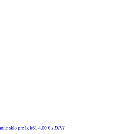
nné sklo pre lg k61
4,00 €
s DPH