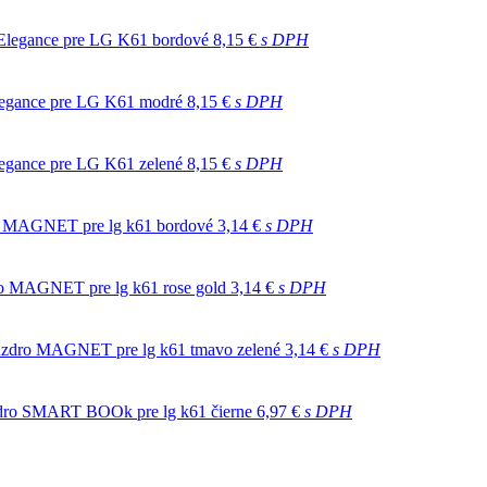
Elegance pre LG K61 bordové
8,15 €
s DPH
legance pre LG K61 modré
8,15 €
s DPH
egance pre LG K61 zelené
8,15 €
s DPH
o MAGNET pre lg k61 bordové
3,14 €
s DPH
o MAGNET pre lg k61 rose gold
3,14 €
s DPH
úzdro MAGNET pre lg k61 tmavo zelené
3,14 €
s DPH
dro SMART BOOk pre lg k61 čierne
6,97 €
s DPH