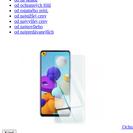
od ochranných fólií
od ostatného prísl.
od najnižšej ceny
od najvyššej ceny
od najnovšieho
od najpredávanejších
Ochra
Kúpiť