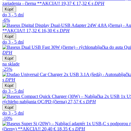
zariadenia - čierna **AKCIA!!
19,37 €
17,32 €
s DPH
Kúpiť
do 3 - 5 dní
-6%
**AKCIA!!
17,32 €
16,30 €
s DPH
Kúpiť
do 3 - 5 dní
DPH
Kúpiť
na sklade
-25%
s DPH
Kúpiť
do 3 - 5 dní
rýchleho nabíjania QC/PD (čierna)
27,57 €
s DPH
Kúpiť
do 3 - 5 dní
-10%
(čierny) **AKCIA!!
20,40 €
18,35 €
s DPH