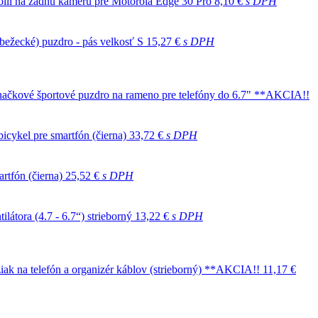
ólií na zadnú kameru pre Motorola Edge 30 Pro
8,10 €
s DPH
 (bežecké) puzdro - pás velkosť S
15,27 €
s DPH
čkové športové puzdro na rameno pre telefóny do 6.7" **AKCIA!!
icykel pre smartfón (čierna)
33,72 €
s DPH
rtfón (čierna)
25,52 €
s DPH
átora (4.7 - 6.7“) strieborný
13,22 €
s DPH
k na telefón a organizér káblov (strieborný) **AKCIA!!
11,17 €