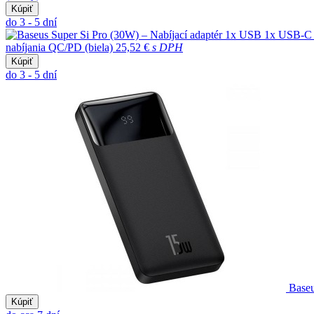
Kúpiť
do 3 - 5 dní
nabíjania QC/PD (biela)
25,52 €
s DPH
Kúpiť
do 3 - 5 dní
Base
Kúpiť