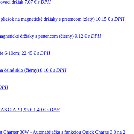
ovací držiak
7,07 €
s DPH
 pliešok na magnetické držiaky s prstencom (zlatý)
10,15 €
s DPH
agnetické držiaky s prstencom (čierny)
9,12 €
s DPH
tie 6-10cm)
22,45 €
s DPH
a čelné sklo (čierny)
8,10 €
s DPH
 DPH
 **AKCIA!!
1,95 €
1,49 €
s DPH
 Charger 30W - Autonabíjačka s funkciou Quick Charge 3.0 na 2