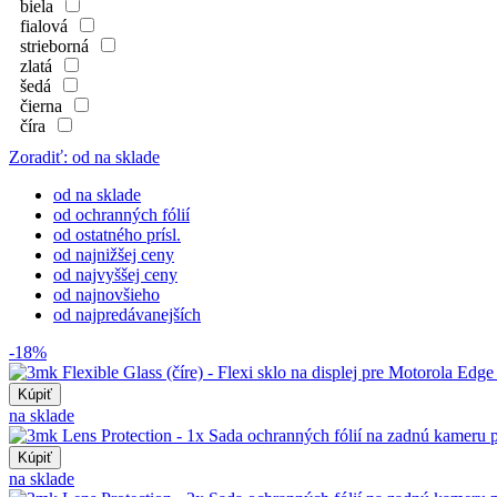
biela
fialová
strieborná
zlatá
šedá
čierna
číra
Zoradiť: od na sklade
od na sklade
od ochranných fólií
od ostatného prísl.
od najnižšej ceny
od najvyššej ceny
od najnovšieho
od najpredávanejších
-18%
Kúpiť
na sklade
Kúpiť
na sklade