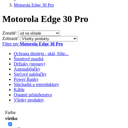
Motorola Edge 30 Pro
Motorola Edge 30 Pro
Zoradiť:
Zobraziť:
Filter pre
Motorola Edge 30 Pro
Ochrana displeja - sklá, fólie...
Športové puzdrá
Držiaky (stojany)
Autonabíjačky
Sieťové nabíjačky
Power Banky
Slúchadlá a reproduktory
Káble
Ostatné príslušenstvo
Všetky produkty
Farba
všetko