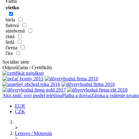
Farba
všetko
biela
fialová
strieborná
zlatá
šedá
čierna
číra
Sociálne siete
Odporúčania / Certifikáty
Ako zistiť svoj model telefónu
Platba a dovoz
Záruka a vrátenie tovaru
EUR
CZK
>
Lenovo / Motorola
>