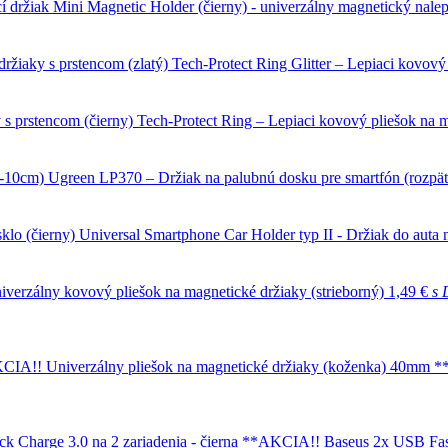
Mini Magnetic Holder (čierny) - univerzálny magnetický nalep
Tech-Protect Ring Glitter – Lepiaci kovový
Tech-Protect Ring – Lepiaci kovový pliešok na m
Ugreen LP370 – Držiak na palubnú dosku pre smartfón (rozpä
Universal Smartphone Car Holder typ II - Držiak do auta n
iverzálny kovový pliešok na magnetické držiaky (strieborný)
1,49 €
s
Univerzálny pliešok na magnetické držiaky (koženka) 40mm
Baseus 2x USB Fast