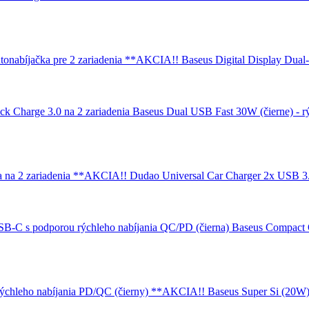
Baseus Digital Display Dual
Baseus Dual USB Fast 30W (čierne) - rý
Dudao Universal Car Charger 2x USB 3.
Baseus Compact 
Baseus Super Si (20W)