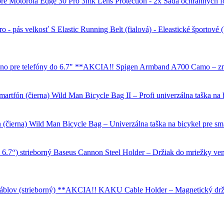
3mk Lens Protection - 2x Sada ochranných f
Elastic Running Belt (fialová) - Eleastické športové
Spigen Armband A700 Camo – zna
Wild Man Bicycle Bag II – Profi univerzálna taška na b
Wild Man Bicycle Bag – Univerzálna taška na bicykel pre sma
Baseus Cannon Steel Holder – Držiak do mriežky ventil
KAKU Cable Holder – Magnetický držia