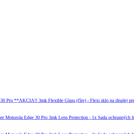
3mk Flexible Glass (číre) - Flexi sklo na disple
3mk Lens Protection - 1x Sada ochranných f