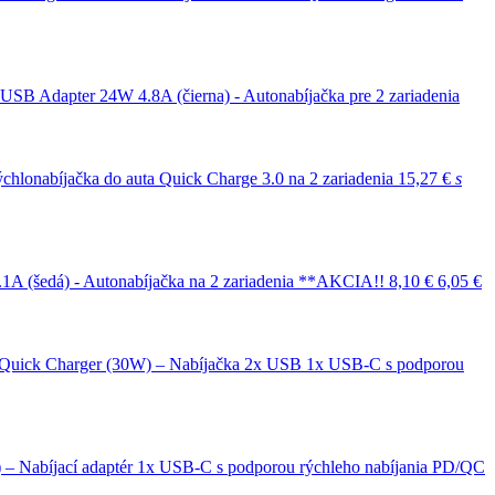
-USB Adapter 24W 4.8A (čierna) - Autonabíjačka pre 2 zariadenia
chlonabíjačka do auta Quick Charge 3.0 na 2 zariadenia
15,27 €
s
1A (šedá) - Autonabíjačka na 2 zariadenia **AKCIA!!
8,10 €
6,05 €
Quick Charger (30W) – Nabíjačka 2x USB 1x USB-C s podporou
 – Nabíjací adaptér 1x USB-C s podporou rýchleho nabíjania PD/QC