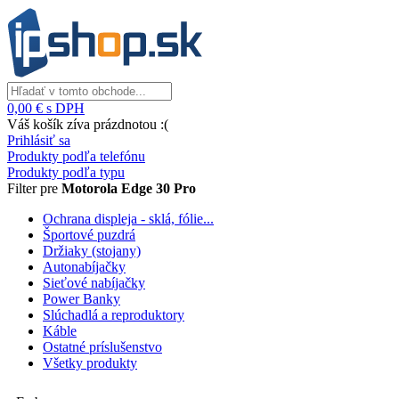
0,00 € s DPH
Váš košík zíva prázdnotou :(
Prihlásiť sa
Produkty podľa telefónu
Produkty podľa typu
Filter pre
Motorola Edge 30 Pro
Ochrana displeja - sklá, fólie...
Športové puzdrá
Držiaky (stojany)
Autonabíjačky
Sieťové nabíjačky
Power Banky
Slúchadlá a reproduktory
Káble
Ostatné príslušenstvo
Všetky produkty