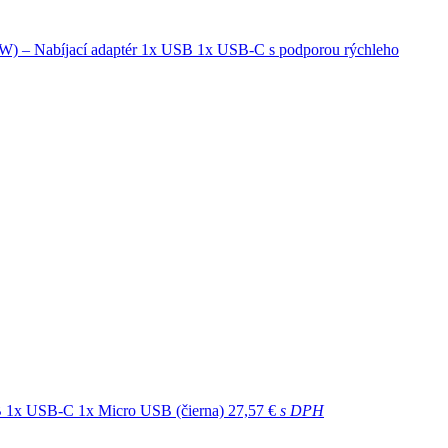
0W) – Nabíjací adaptér 1x USB 1x USB-C s podporou rýchleho
 1x USB-C 1x Micro USB (čierna)
27,57 €
s DPH