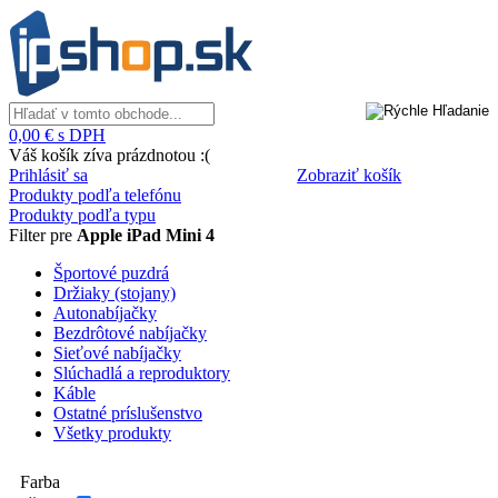
0,00 € s DPH
Váš košík zíva prázdnotou :(
Prihlásiť sa
Zobraziť košík
Produkty podľa telefónu
Produkty podľa typu
Filter pre
Apple iPad Mini 4
Športové puzdrá
Držiaky (stojany)
Autonabíjačky
Bezdrôtové nabíjačky
Sieťové nabíjačky
Slúchadlá a reproduktory
Káble
Ostatné príslušenstvo
Všetky produkty
Farba