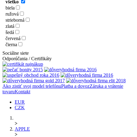
všetko
biela
ružová
strieborná
zlatá
šedá
červená
čierna
Sociálne siete
Odporúčania / Certifikáty
Ako zistiť svoj model telefónu
Platba a dovoz
Záruka a vrátenie
tovaru
Kontakt
EUR
CZK
>
APPLE
>