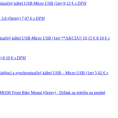
hronizačný kábel USB-Micro USB (2m)
9,12 €
s DPH
3.0 (čierny)
7,07 €
s DPH
ronizačný kábel USB-Micro USB (1m) **AKCIA!!
10,15 €
8,10 €
s
)
8,10 €
s DPH
bíjací a synchronizačný kábel USB – Micro USB (1m)
5,02 €
s
f100 Front Bike Mount (čierny) - Držiak na telefón na predné