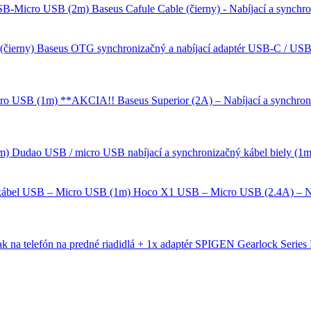
Baseus Cafule Cable (čierny) - Nabíjací a sync
Baseus OTG synchronizačný a nabíjací adaptér USB-C / USB 
Baseus Superior (2A) – Nabíjací a synch
Dudao USB / micro USB nabíjací a synchronizačný kábel biely (1m
Hoco X1 USB – Micro USB (2.4A) – Na
SPIGEN Gearlock Series M