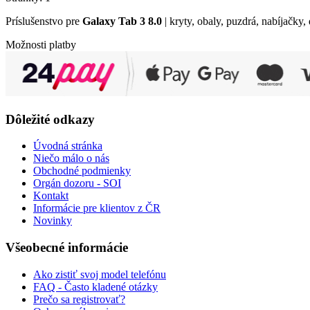
Príslušenstvo pre
Galaxy Tab 3 8.0
| kryty, obaly, puzdrá, nabíjačky, 
Možnosti platby
Dôležité odkazy
Úvodná stránka
Niečo málo o nás
Obchodné podmienky
Orgán dozoru - SOI
Kontakt
Informácie pre klientov z ČR
Novinky
Všeobecné informácie
Ako zistiť svoj model telefónu
FAQ - Často kladené otázky
Prečo sa registrovať?