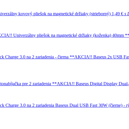
iverzálny kovový pliešok na magnetické držiaky (strieborný)
1,49 €
s
Univerzálny pliešok na magnetické držiaky (koženka) 40mm
Baseus 2x USB Fast
Baseus Digital Display Dual
Baseus Dual USB Fast 30W (čierne) - rý