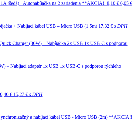
1A (šedá) - Autonabíjačka na 2 zariadenia **AKCIA!!
8,10 €
6,05 €
íjačka + Nabíjací kábel USB – Micro USB (1,5m)
17,32 €
s DPH
Quick Charger (30W) – Nabíjačka 2x USB 1x USB-C s podporou
0W) – Nabíjací adaptér 1x USB 1x USB-C s podporou rýchleho
0,40 €
15,27 €
s DPH
 Synchronizačný a nabíjací kábel USB - Micro USB (2m) **AKCIA!!