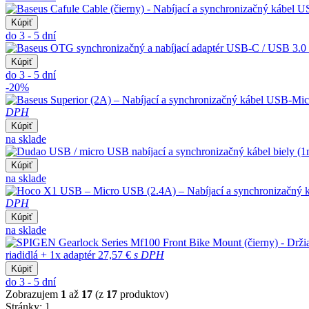
Kúpiť
do 3 - 5 dní
Kúpiť
do 3 - 5 dní
-20%
DPH
Kúpiť
na sklade
Kúpiť
na sklade
DPH
Kúpiť
na sklade
riadidlá + 1x adaptér
27,57 €
s DPH
Kúpiť
do 3 - 5 dní
Zobrazujem
1
až
17
(z
17
produktov)
Stránky:
1