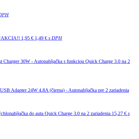
 DPH
 **AKCIA!!
1,95 €
1,49 €
s DPH
 Charger 30W - Autonabíjačka s funkciou Quick Charge 3.0 na 2
-USB Adapter 24W 4.8A (čierna) - Autonabíjačka pre 2 zariadenia
chlonabíjačka do auta Quick Charge 3.0 na 2 zariadenia
15,27 €
s