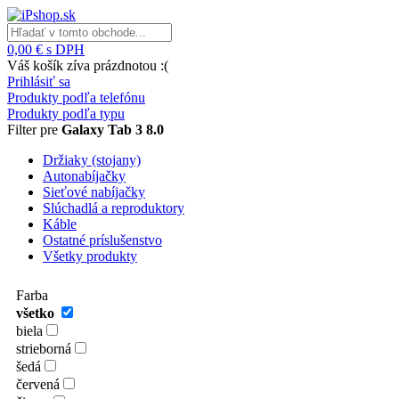
0,00 € s DPH
Váš košík zíva prázdnotou :(
Prihlásiť sa
Produkty podľa telefónu
Produkty podľa typu
Filter pre
Galaxy Tab 3 8.0
Držiaky (stojany)
Autonabíjačky
Sieťové nabíjačky
Slúchadlá a reproduktory
Káble
Ostatné príslušenstvo
Všetky produkty
Farba
všetko
biela
strieborná
šedá
červená