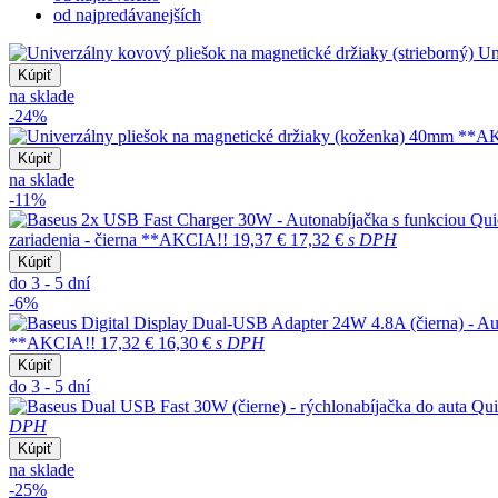
od najpredávanejších
Un
Kúpiť
na sklade
-24%
Kúpiť
na sklade
-11%
zariadenia - čierna **AKCIA!!
19,37 €
17,32 €
s DPH
Kúpiť
do 3 - 5 dní
-6%
**AKCIA!!
17,32 €
16,30 €
s DPH
Kúpiť
do 3 - 5 dní
DPH
Kúpiť
na sklade
-25%