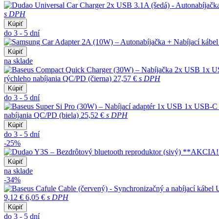
s DPH
Kúpiť
do 3 - 5 dní
Kúpiť
na sklade
rýchleho nabíjania QC/PD (čierna)
27,57 €
s DPH
Kúpiť
do 3 - 5 dní
nabíjania QC/PD (biela)
25,52 €
s DPH
Kúpiť
do 3 - 5 dní
-25%
Kúpiť
na sklade
-34%
9,12 €
6,05 €
s DPH
Kúpiť
do 3 - 5 dní