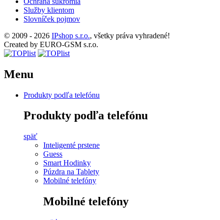
Ochrana súkromia
Služby klientom
Slovníček pojmov
© 2009 - 2026
IPshop s.r.o.
, všetky práva vyhradené!
Created by EURO-GSM s.r.o.
Menu
Produkty podľa telefónu
Produkty podľa telefónu
späť
Inteligenté prstene
Guess
Smart Hodinky
Púzdra na Tablety
Mobilné telefóny
Mobilné telefóny