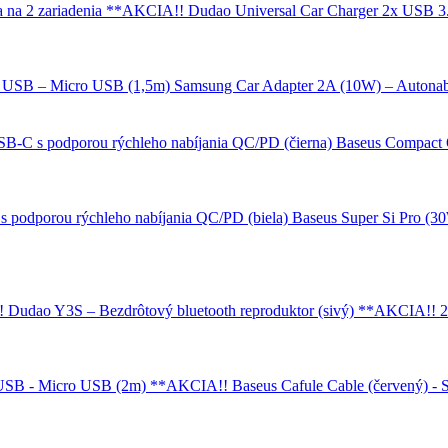
Dudao Universal Car Charger 2x USB 3.
Samsung Car Adapter 2A (10W) – Autonab
Baseus Compact 
Baseus Super Si Pro (3
Dudao Y3S – Bezdrôtový bluetooth reproduktor (sivý) **AKCIA!!
2
Baseus Cafule Cable (červený) -