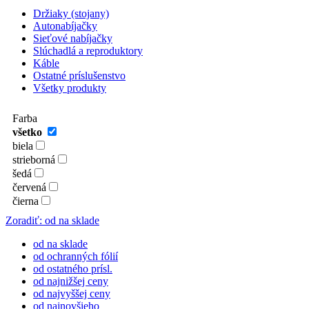
Držiaky (stojany)
Autonabíjačky
Sieťové nabíjačky
Slúchadlá a reproduktory
Káble
Ostatné príslušenstvo
Všetky produkty
Farba
všetko
biela
strieborná
šedá
červená
čierna
Zoradiť: od na sklade
od na sklade
od ochranných fólií
od ostatného prísl.
od najnižšej ceny
od najvyššej ceny
od najnovšieho