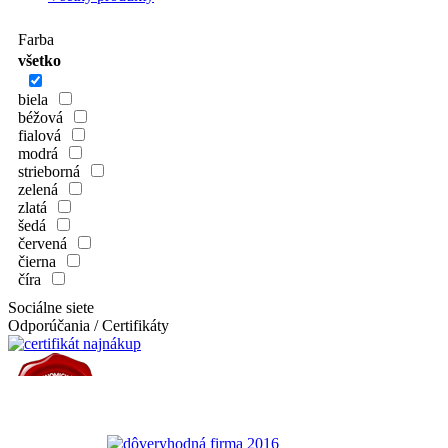
Farba
všetko
biela
béžová
fialová
modrá
strieborná
zelená
zlatá
šedá
červená
čierna
číra
Sociálne siete
Odporúčania / Certifikáty