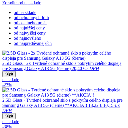
Zoradiť: od na sklade
od na sklade
od ochranných fólií
od ostatného prísl.
od najnižšej ceny
od najvyššej ceny
od najnovšieho
od najpredávanejších
2.5D Glass - 2x Tvrdené ochranné sklo s pokrytím celého displeja
pre Samsung Galaxy A13 5G (čierne)
20,40 €
s DPH
Kúpiť
na sklade
-23%
2.5D Glass - Tvrdené ochranné sklo s pokrytím celého displeja pre
Samsung Galaxy A13 5G (čierne) **AKCIA!!
13,22 €
10,15 €
s
DPH
Kúpiť
na sklade
-38%