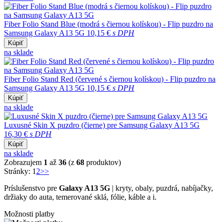
Fiber Folio Stand Blue (modrá s čiernou kolískou) - Flip puzdro na
Samsung Galaxy A13 5G
10,15 €
s DPH
Kúpiť
na sklade
Fiber Folio Stand Red (červené s čiernou kolískou) - Flip puzdro na
Samsung Galaxy A13 5G
10,15 €
s DPH
Kúpiť
na sklade
Luxusné Skin X puzdro (čierne) pre Samsung Galaxy A13 5G
16,30 €
s DPH
Kúpiť
na sklade
Zobrazujem
1
až
36
(z
68
produktov)
Stránky:
1
2
>>
Príslušenstvo pre
Galaxy A13 5G
| kryty, obaly, puzdrá, nabíjačky,
držiaky do auta, temerované sklá, fólie, káble a i.
Možnosti platby