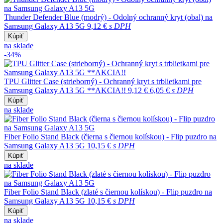
Thunder Defender Blue (modrý) - Odolný ochranný kryt (obal) na
Samsung Galaxy A13 5G
9,12 €
s DPH
Kúpiť
na sklade
-34%
TPU Glitter Case (strieborný) - Ochranný kryt s trblietkami pre
Samsung Galaxy A13 5G **AKCIA!!
9,12 €
6,05 €
s DPH
Kúpiť
na sklade
Fiber Folio Stand Black (čierna s čiernou kolískou) - Flip puzdro na
Samsung Galaxy A13 5G
10,15 €
s DPH
Kúpiť
na sklade
Fiber Folio Stand Black (zlaté s čiernou kolískou) - Flip puzdro na
Samsung Galaxy A13 5G
10,15 €
s DPH
Kúpiť
na sklade