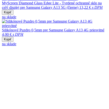
MyScreen Diamond Glass Edge Lite - Tvrdené ochranné sklo na
celý displej pre Samsung Galaxy A13 5G (čierne)
13,22 €
s DPH
Kúpiť
na sklade
Silikónové Puzdro 0,5mm pre Samsung Galaxy A13 4G priesvitné
4,00 €
s DPH
Kúpiť
na sklade