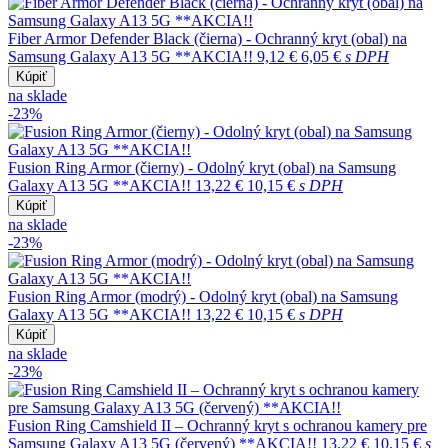
Fiber Armor Defender Black (čierna) - Ochranný kryt (obal) na
Samsung Galaxy A13 5G **AKCIA!!
9,12 €
6,05 €
s DPH
Kúpiť
na sklade
-23%
Fusion Ring Armor (čierny) - Odolný kryt (obal) na Samsung
Galaxy A13 5G **AKCIA!!
13,22 €
10,15 €
s DPH
Kúpiť
na sklade
-23%
Fusion Ring Armor (modrý) - Odolný kryt (obal) na Samsung
Galaxy A13 5G **AKCIA!!
13,22 €
10,15 €
s DPH
Kúpiť
na sklade
-23%
Fusion Ring Camshield II – Ochranný kryt s ochranou kamery pre
Samsung Galaxy A13 5G (červený) **AKCIA!!
13,22 €
10,15 €
s