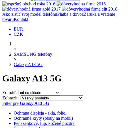
Ako zistiť svoj model telefónu
Platba a dovoz
Záruka a vrátenie
tovaru
Kontakt
EUR
CZK
>
SAMSUNG telefóny
>
Galaxy A13 5G
Galaxy A13 5G
Zoradiť:
Zobraziť:
Filter pre
Galaxy A13 5G
Ochrana displeja - sklá, fólie...
Ochranné kryty (obaly na mobil)
Peňaženkové, flip, kožené puzdrá