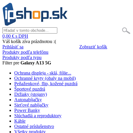
0,00 € s DPH
Váš košík zíva prázdnotou :(
Prihlásiť sa
Zobraziť košík
Produkty podľa telefónu
Produkty podľa typu
Filter pre
Galaxy A13 5G
Ochrana displeja - sklá, fólie...
Ochranné kryty (obaly na mobil)
Peňaženkové, flip, kožené puzdrá
Športové puzdrá
Držiaky (stojany)
Autonabíjačky
Sieťové nabíjačky
Power Banky
Slúchadlá a reproduktory
Káble
Ostatné príslušenstvo
Všetky produkty