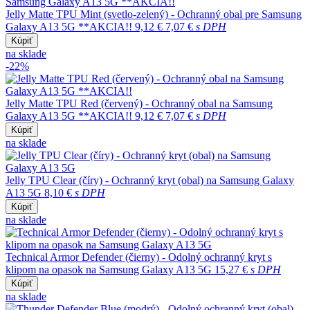
Jelly Matte TPU Mint (svetlo-zelený) - Ochranný obal pre Samsung
Galaxy A13 5G **AKCIA!!
9,12 €
7,07 €
s DPH
Kúpiť
na sklade
-22%
Jelly Matte TPU Red (červený) - Ochranný obal na Samsung
Galaxy A13 5G **AKCIA!!
9,12 €
7,07 €
s DPH
Kúpiť
na sklade
Jelly TPU Clear (číry) - Ochranný kryt (obal) na Samsung Galaxy
A13 5G
8,10 €
s DPH
Kúpiť
na sklade
Technical Armor Defender (čierny) - Odolný ochranný kryt s
klipom na opasok na Samsung Galaxy A13 5G
15,27 €
s DPH
Kúpiť
na sklade