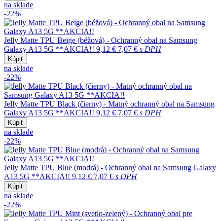
na sklade
-22%
Jelly Matte TPU Beige (béžová) - Ochranný obal na Samsung
Galaxy A13 5G **AKCIA!!
9,12 €
7,07 €
s DPH
Kúpiť
na sklade
-22%
Jelly Matte TPU Black (čierny) - Matný ochranný obal na Samsung
Galaxy A13 5G **AKCIA!!
9,12 €
7,07 €
s DPH
Kúpiť
na sklade
-22%
Jelly Matte TPU Blue (modrá) - Ochranný obal na Samsung Galaxy
A13 5G **AKCIA!!
9,12 €
7,07 €
s DPH
Kúpiť
na sklade
-22%