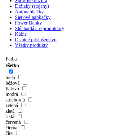
Športové puzdrá
Držiaky (stojany)
Autonabíjačky
Sieťové nabíjačky
Power Banky
Slúchadlá a reproduktory
Káble
Ostatné príslušenstvo
Všetky produkty
Farba
všetko
biela
béžová
fialová
modrá
strieborná
zelená
zlatá
šedá
červená
čierna
číra