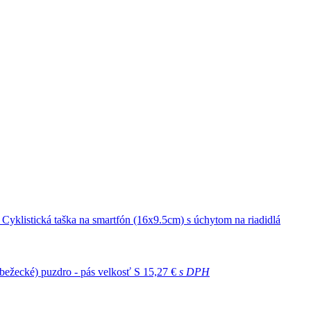
- Cyklistická taška na smartfón (16x9.5cm) s úchytom na riadidlá
 (bežecké) puzdro - pás velkosť S
15,27 €
s DPH