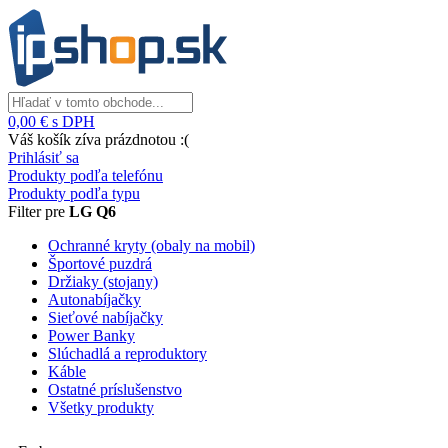
0,00 € s DPH
Váš košík zíva prázdnotou :(
Prihlásiť sa
Produkty podľa telefónu
Produkty podľa typu
Filter pre
LG Q6
Ochranné kryty (obaly na mobil)
Športové puzdrá
Držiaky (stojany)
Autonabíjačky
Sieťové nabíjačky
Power Banky
Slúchadlá a reproduktory
Káble
Ostatné príslušenstvo
Všetky produkty