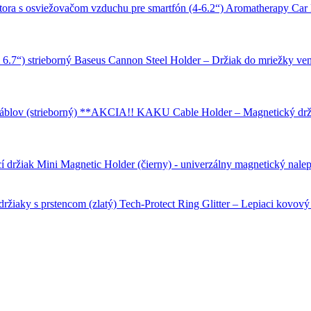
Aromatherapy Car H
Baseus Cannon Steel Holder – Držiak do mriežky ventil
KAKU Cable Holder – Magnetický držia
Mini Magnetic Holder (čierny) - univerzálny magnetický nalep
Tech-Protect Ring Glitter – Lepiaci kovový