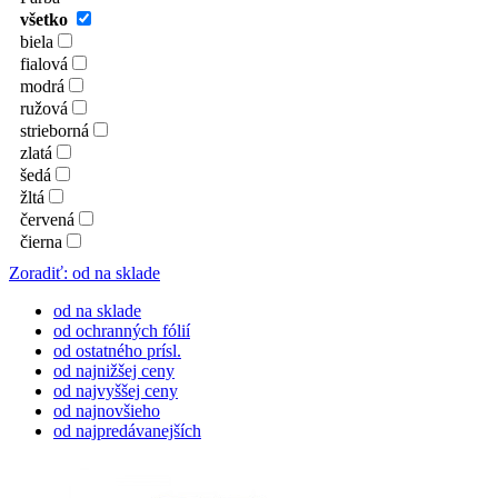
všetko
biela
fialová
modrá
ružová
strieborná
zlatá
šedá
žltá
červená
čierna
Zoradiť: od na sklade
od na sklade
od ochranných fólií
od ostatného prísl.
od najnižšej ceny
od najvyššej ceny
od najnovšieho
od najpredávanejších