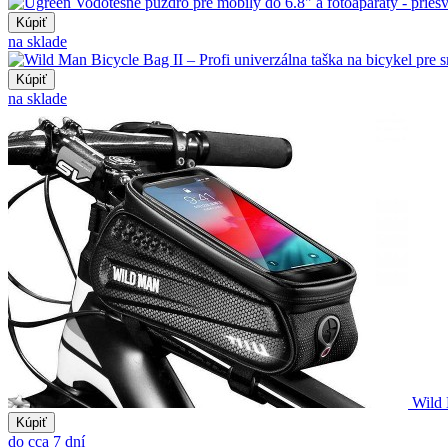
Kúpiť
na sklade
Kúpiť
na sklade
Wild 
Kúpiť
do cca 7 dní