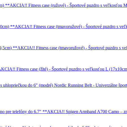
Fitness case (ružové) - Športové puzdro s veľkosťo
Fitness case (tmavoružové) - Športové puzdro s 
Fitness case (tmavoružové) - Športové puzdro s
Fitness case (žlté) - Športové puzdro s veľkosťou L (17x1
Nordic Running Belt - Univerzálne šport
Spigen Armband A700 Camo – zna