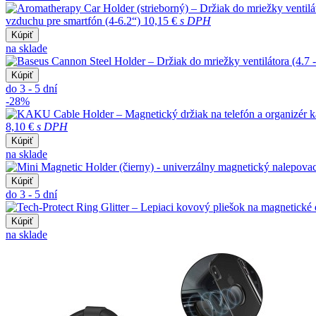
vzduchu pre smartfón (4-6.2“)
10,15 €
s DPH
Kúpiť
na sklade
Kúpiť
do 3 - 5 dní
-28%
8,10 €
s DPH
Kúpiť
na sklade
Kúpiť
do 3 - 5 dní
Kúpiť
na sklade