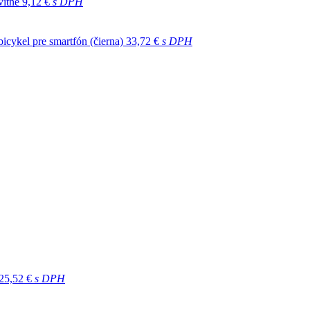
vitné
9,12 €
s DPH
icykel pre smartfón (čierna)
33,72 €
s DPH
25,52 €
s DPH