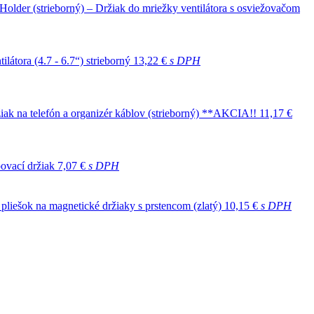
older (strieborný) – Držiak do mriežky ventilátora s osviežovačom
átora (4.7 - 6.7“) strieborný
13,22 €
s DPH
k na telefón a organizér káblov (strieborný) **AKCIA!!
11,17 €
ovací držiak
7,07 €
s DPH
 pliešok na magnetické držiaky s prstencom (zlatý)
10,15 €
s DPH