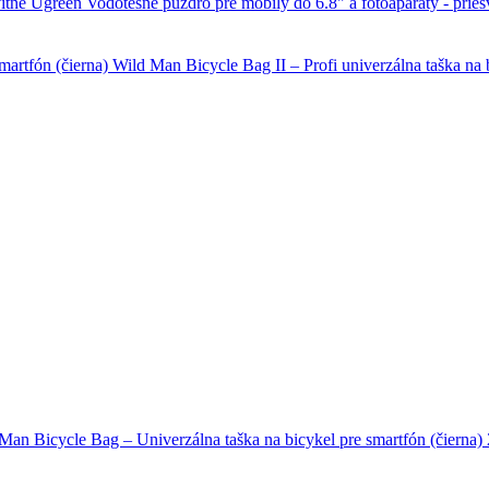
Ugreen Vodotesné puzdro pre mobily do 6.8" a fotoaparáty - pries
Wild Man Bicycle Bag II – Profi univerzálna taška na b
Man Bicycle Bag – Univerzálna taška na bicykel pre smartfón (čierna)