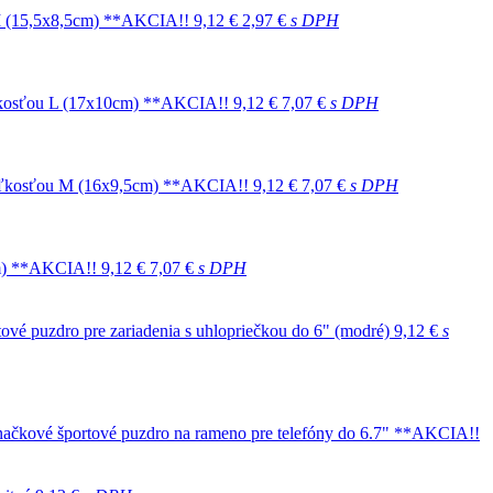
u M (15,5x8,5cm) **AKCIA!!
9,12 €
2,97 €
s DPH
veľkosťou L (17x10cm) **AKCIA!!
9,12 €
7,07 €
s DPH
 veľkosťou M (16x9,5cm) **AKCIA!!
9,12 €
7,07 €
s DPH
0cm) **AKCIA!!
9,12 €
7,07 €
s DPH
ové puzdro pre zariadenia s uhlopriečkou do 6" (modré)
9,12 €
s
čkové športové puzdro na rameno pre telefóny do 6.7" **AKCIA!!