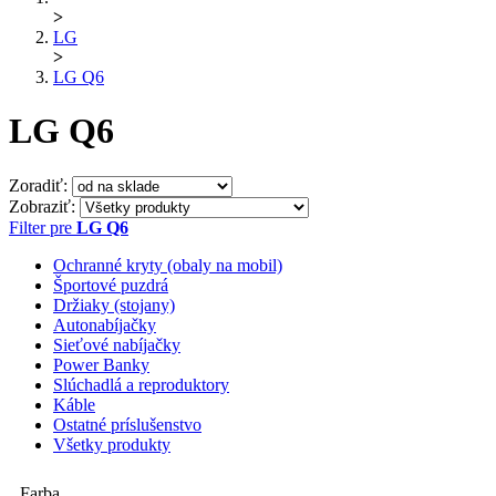
>
LG
>
LG Q6
LG Q6
Zoradiť:
Zobraziť:
Filter pre
LG Q6
Ochranné kryty (obaly na mobil)
Športové puzdrá
Držiaky (stojany)
Autonabíjačky
Sieťové nabíjačky
Power Banky
Slúchadlá a reproduktory
Káble
Ostatné príslušenstvo
Všetky produkty
Farba