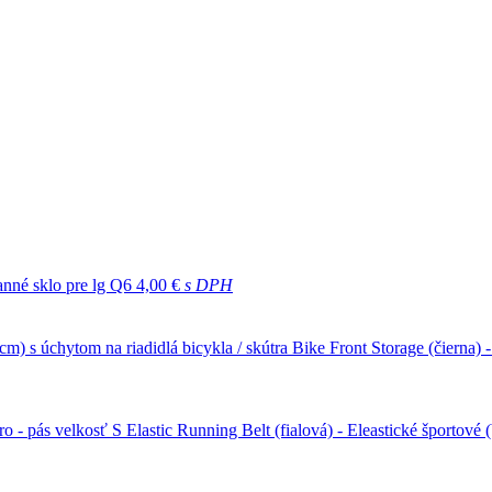
nné sklo pre lg Q6
4,00 €
s DPH
Bike Front Storage (čierna) 
Elastic Running Belt (fialová) - Eleastické športové