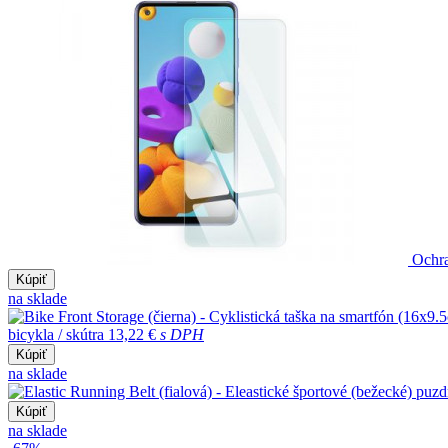
Ochra
Kúpiť
na sklade
bicykla / skútra
13,22 €
s DPH
Kúpiť
na sklade
Kúpiť
na sklade