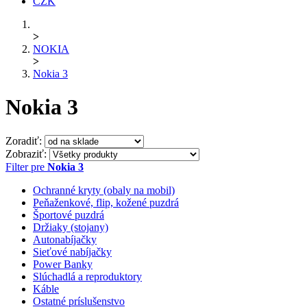
CZK
>
NOKIA
>
Nokia 3
Nokia 3
Zoradiť:
Zobraziť:
Filter pre
Nokia 3
Ochranné kryty (obaly na mobil)
Peňaženkové, flip, kožené puzdrá
Športové puzdrá
Držiaky (stojany)
Autonabíjačky
Sieťové nabíjačky
Power Banky
Slúchadlá a reproduktory
Káble
Ostatné príslušenstvo