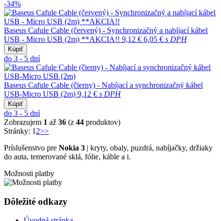
-34%
Baseus Cafule Cable (červený) - Synchronizačný a nabíjací kábel
USB - Micro USB (2m) **AKCIA!!
9,12 €
6,05 €
s DPH
Kúpiť
do 3 - 5 dní
Baseus Cafule Cable (čierny) - Nabíjací a synchronizačný kábel
USB-Micro USB (2m)
9,12 €
s DPH
Kúpiť
do 3 - 5 dní
Zobrazujem
1
až
36
(z
44
produktov)
Stránky:
1
2
>>
Príslušenstvo pre
Nokia 3
| kryty, obaly, puzdrá, nabíjačky, držiaky
do auta, temerované sklá, fólie, káble a i.
Možnosti platby
Dôležité odkazy
Úvodná stránka