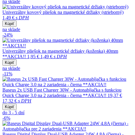
na sklade
Univerzálny kovový pliešok na magnetické držiaky (strieborný)
1,49 €
s DPH
Kúpiť
na sklade
-24%
Univerzálny pliešok na magnetické držiaky (koženka) 40mm
**AKCIA!!
1,95 €
1,49 €
s DPH
Kúpiť
na sklade
-11%
Baseus 2x USB Fast Charger 30W - Autonabíjačka s funkciou
Quick Charge 3.0 na 2 zariadenia - čierna **AKCIA!!
19,37 €
17,32 €
s DPH
Kúpiť
do 3 - 5 dní
-6%
Baseus Digital Display Dual-USB Adapter 24W 4.8A (čierna) -