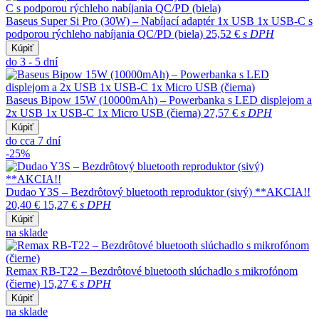
Baseus Super Si Pro (30W) – Nabíjací adaptér 1x USB 1x USB-C s
podporou rýchleho nabíjania QC/PD (biela)
25,52 €
s DPH
Kúpiť
do 3 - 5 dní
Baseus Bipow 15W (10000mAh) – Powerbanka s LED displejom a
2x USB 1x USB-C 1x Micro USB (čierna)
27,57 €
s DPH
Kúpiť
do cca 7 dní
-25%
Dudao Y3S – Bezdrôtový bluetooth reproduktor (sivý) **AKCIA!!
20,40 €
15,27 €
s DPH
Kúpiť
na sklade
Remax RB-T22 – Bezdrôtové bluetooth slúchadlo s mikrofónom
(čierne)
15,27 €
s DPH
Kúpiť
na sklade