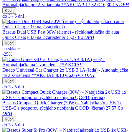
Autonabíjačka pre 2 zariadenia **AKCIA!!
17,32 €
16,30 €
s DPH
Kúpiť
do 3 - 5 dní
Baseus Dual USB Fast 30W (čierne) - rýchlonabíjačka do auta
Quick Charge 3.0 na 2 zariadenia
15,27 €
s DPH
Kúpiť
na sklade
-25%
Dudao Universal Car Charger 2x USB 3.1A (šedá) - Autonabíjačka
na 2 zariadenia **AKCIA!!
8,10 €
6,05 €
s DPH
Kúpiť
do 3 - 5 dní
Baseus Compact Quick Charger (30W) – Nabíjačka 2x USB 1x
USB-C s podporou rýchleho nabíjania QC/PD (čierna)
27,57 €
s
DPH
Kúpiť
do 3 - 5 dní