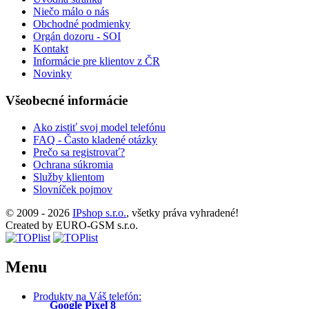
Niečo málo o nás
Obchodné podmienky
Orgán dozoru - SOI
Kontakt
Informácie pre klientov z ČR
Novinky
Všeobecné informácie
Ako zistiť svoj model telefónu
FAQ - Často kladené otázky
Prečo sa registrovať?
Ochrana súkromia
Služby klientom
Slovníček pojmov
© 2009 - 2026
IPshop s.r.o.
, všetky práva vyhradené!
Created by EURO-GSM s.r.o.
Menu
Produkty na Váš telefón:
Google Pixel 8