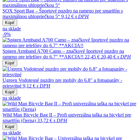
SOX Sport Bag – Športové puzdro na rameno pre smartfón s
maximálnou uhlopriečkou 5“
9,12 €
s DPH
Kúpiť
na sklade
-9%
Spigen Armband A700 Camo – značkové športové puzdro na
rameno pre telefóny do 6.7" **AKCIA!!
22,45 €
20,40 €
s DPH
Kúpiť
Ugreen Vodotesné puzdro pre mobily do 6.8" a fotoaparáty -
priesvitné
9,12 €
s DPH
Kúpiť
na sklade
Wild Man Bicycle Bag II – Profi univerzálna taška na bicykel pre
smartfón (čierna)
33,72 €
s DPH
Kúpiť
na sklade