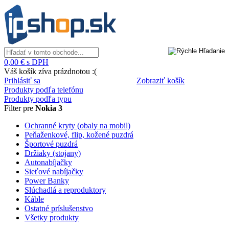
0,00 € s DPH
Váš košík zíva prázdnotou :(
Prihlásiť sa
Zobraziť košík
Produkty podľa telefónu
Produkty podľa typu
Filter pre
Nokia 3
Ochranné kryty (obaly na mobil)
Peňaženkové, flip, kožené puzdrá
Športové puzdrá
Držiaky (stojany)
Autonabíjačky
Sieťové nabíjačky
Power Banky
Slúchadlá a reproduktory
Káble
Ostatné príslušenstvo
Všetky produkty