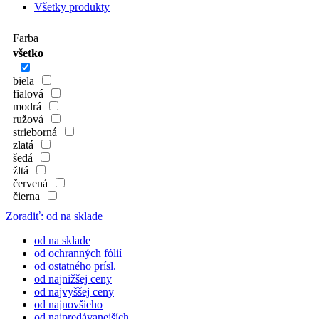
Všetky produkty
Farba
všetko
biela
fialová
modrá
ružová
strieborná
zlatá
šedá
žltá
červená
čierna
Zoradiť: od na sklade
od na sklade
od ochranných fólií
od ostatného prísl.
od najnižšej ceny
od najvyššej ceny
od najnovšieho
od najpredávanejších