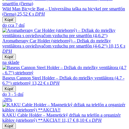
Wild Man Bicycle Bag – Univerzálna taška na bicykel pre smartfón
(čierna)
25,52 €
s DPH
Kúpiť
do cca 7 dní
Aromatherapy Car Holder (strieborný) – Držiak do mriežky
ventilátora s osviežovačom vzduchu pre smartfón (4-6.2“)
10,15 €
s
DPH
Kúpiť
na sklade
Baseus Cannon Steel Holder – Držiak do mriežky ventilátora (4.7 -
6.7“) strieborný
13,22 €
s DPH
Kúpiť
do 3 - 5 dní
-28%
KAKU Cable Holder – Magnetický držiak na telefón a organizér
káblov (strieborný) **AKCIA!!
11,17 €
8,10 €
s DPH
Kúpiť