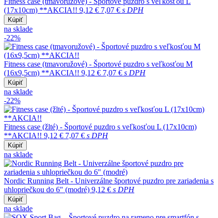
Fitness case (tmavoružové) - Športové puzdro s veľkosťou L
(17x10cm) **AKCIA!!
9,12 €
7,07 €
s DPH
Kúpiť
na sklade
-22%
Fitness case (tmavoružové) - Športové puzdro s veľkosťou M
(16x9,5cm) **AKCIA!!
9,12 €
7,07 €
s DPH
Kúpiť
na sklade
-22%
Fitness case (žlté) - Športové puzdro s veľkosťou L (17x10cm)
**AKCIA!!
9,12 €
7,07 €
s DPH
Kúpiť
na sklade
Nordic Running Belt - Univerzálne športové puzdro pre zariadenia s
uhlopriečkou do 6" (modré)
9,12 €
s DPH
Kúpiť
na sklade