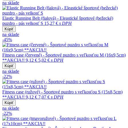
na sklade
Elastic Running Belt (fialová) - Eleastické športové (bežecké)
puzdro - pás velkosť S
15,27 €
s DPH
Kúpiť
na sklade
-45%
Fitness case (červené) - Športové puzdro s veľkosťou M (16x9,5cm)
**AKCIA!!
9,12 €
5,02 €
s DPH
Kúpiť
na sklade
-22%
Fitness case (ružové) - Športové puzdro s veľkosťou S (15x8,5cm)
**AKCIA!!
9,12 €
7,07 €
s DPH
Kúpiť
na sklade
-22%