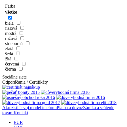
Farba
všetko
biela
fialová
modrá
ružová
strieborná
zlatá
šedá
žltá
červená
čierna
Sociálne siete
Odporúčania / Certifikáty
Ako zistiť svoj model telefónu
Platba a dovoz
Záruka a vrátenie
tovaru
Kontakt
EUR