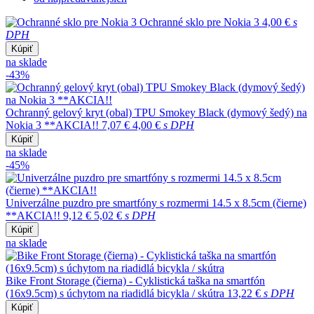
Ochranné sklo pre Nokia 3
4,00 €
s
DPH
Kúpiť
na sklade
-43%
Ochranný gelový kryt (obal) TPU Smokey Black (dymový šedý) na
Nokia 3 **AKCIA!!
7,07 €
4,00 €
s DPH
Kúpiť
na sklade
-45%
Univerzálne puzdro pre smartfóny s rozmermi 14.5 x 8.5cm (čierne)
**AKCIA!!
9,12 €
5,02 €
s DPH
Kúpiť
na sklade
Bike Front Storage (čierna) - Cyklistická taška na smartfón
(16x9.5cm) s úchytom na riadidlá bicykla / skútra
13,22 €
s DPH
Kúpiť