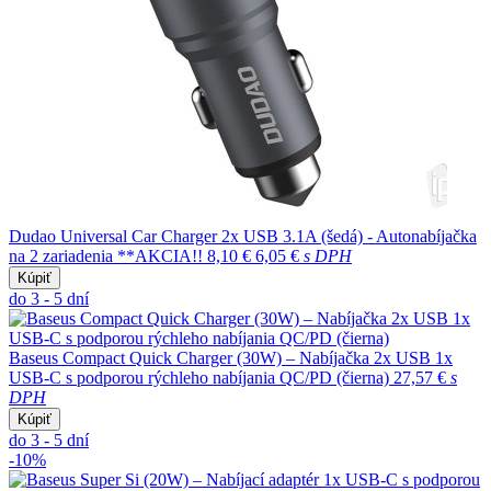
Dudao Universal Car Charger 2x USB 3.1A (šedá) - Autonabíjačka
na 2 zariadenia **AKCIA!!
8,10 €
6,05 €
s DPH
Kúpiť
do 3 - 5 dní
Baseus Compact Quick Charger (30W) – Nabíjačka 2x USB 1x
USB-C s podporou rýchleho nabíjania QC/PD (čierna)
27,57 €
s
DPH
Kúpiť
do 3 - 5 dní
-10%