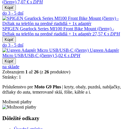
(čierny)
7,07 €
s DPH
Kúpiť
do 3 - 5 dní
SPIGEN Gearlock Series Mf100 Front Bike Mount (čierny) -
Držiak na telefón na predné riadidlá + 1x adaptér
27,57 €
s DPH
Kúpiť
do 3 - 5 dní
Ugreen Adaptér
Micro USB/USB-C (čierny)
5,02 €
s DPH
Kúpiť
na sklade
Zobrazujem
1
až
26
(z
26
produktov)
Stránky:
1
Príslušenstvo pre
Moto G9 Plus
| kryty, obaly, puzdrá, nabíjačky,
držiaky do auta, temerované sklá, fólie, káble a i.
Možnosti platby
Dôležité odkazy