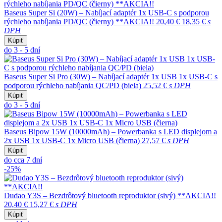
Baseus Super Si (20W) – Nabíjací adaptér 1x USB-C s podporou
rýchleho nabíjania PD/QC (čierny) **AKCIA!!
20,40 €
18,35 €
s
DPH
Kúpiť
do 3 - 5 dní
Baseus Super Si Pro (30W) – Nabíjací adaptér 1x USB 1x USB-C s
podporou rýchleho nabíjania QC/PD (biela)
25,52 €
s DPH
Kúpiť
do 3 - 5 dní
Baseus Bipow 15W (10000mAh) – Powerbanka s LED displejom a
2x USB 1x USB-C 1x Micro USB (čierna)
27,57 €
s DPH
Kúpiť
do cca 7 dní
-25%
Dudao Y3S – Bezdrôtový bluetooth reproduktor (sivý) **AKCIA!!
20,40 €
15,27 €
s DPH
Kúpiť