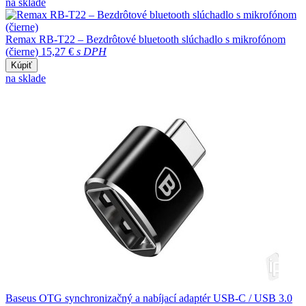
na sklade
Remax RB-T22 – Bezdrôtové bluetooth slúchadlo s mikrofónom
(čierne)
15,27 €
s DPH
Kúpiť
na sklade
Baseus OTG synchronizačný a nabíjací adaptér USB-C / USB 3.0