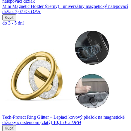
Mini Magnetic Holder (čierny) - univerzálny magnetický nalepovací
držiak
7,07 €
s DPH
Kúpiť
do 3 - 5 dní
Tech-Protect Ring Glitter – Lepiaci kovový pliešok na magnetické
držiaky s prstencom (zlatý)
10,15 €
s DPH
Kúpiť