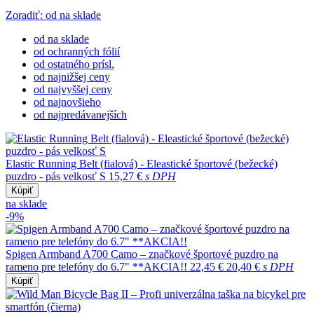
Zoradiť: od na sklade
od na sklade
od ochranných fólií
od ostatného prísl.
od najnižšej ceny
od najvyššej ceny
od najnovšieho
od najpredávanejších
Elastic Running Belt (fialová) - Eleastické športové (bežecké)
puzdro - pás velkosť S
15,27 €
s DPH
Kúpiť
na sklade
-9%
Spigen Armband A700 Camo – značkové športové puzdro na
rameno pre telefóny do 6.7" **AKCIA!!
22,45 €
20,40 €
s DPH
Kúpiť