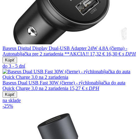
Baseus Digital Display Dual-USB Adapter 24W 4.8A (čierna) -
Autonabíjačka pre 2 zariadenia **AKCIA!!
17,32 €
16,30 €
s DPH
Kúpiť
do 3 - 5 dní
Baseus Dual USB Fast 30W (čierne) - rýchlonabíjačka do auta
Quick Charge 3.0 na 2 zariadenia
15,27 €
s DPH
Kúpiť
na sklade
-25%