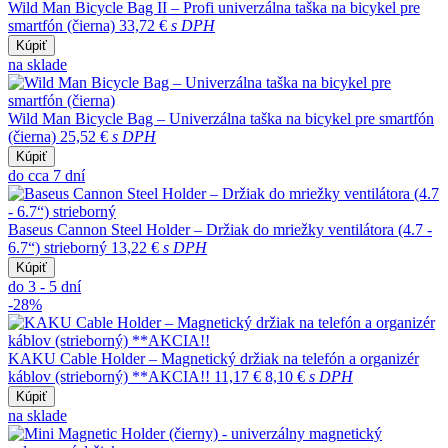
Wild Man Bicycle Bag II – Profi univerzálna taška na bicykel pre
smartfón (čierna)
33,72 €
s DPH
Kúpiť
na sklade
Wild Man Bicycle Bag – Univerzálna taška na bicykel pre smartfón
(čierna)
25,52 €
s DPH
Kúpiť
do cca 7 dní
Baseus Cannon Steel Holder – Držiak do mriežky ventilátora (4.7 -
6.7“) strieborný
13,22 €
s DPH
Kúpiť
do 3 - 5 dní
-28%
KAKU Cable Holder – Magnetický držiak na telefón a organizér
káblov (strieborný) **AKCIA!!
11,17 €
8,10 €
s DPH
Kúpiť
na sklade