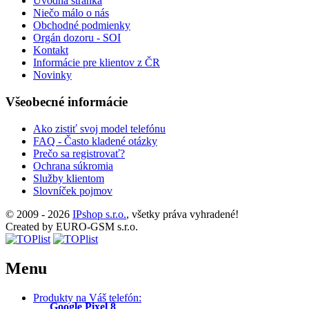
Úvodná stránka
Niečo málo o nás
Obchodné podmienky
Orgán dozoru - SOI
Kontakt
Informácie pre klientov z ČR
Novinky
Všeobecné informácie
Ako zistiť svoj model telefónu
FAQ - Často kladené otázky
Prečo sa registrovať?
Ochrana súkromia
Služby klientom
Slovníček pojmov
© 2009 - 2026
IPshop s.r.o.
, všetky práva vyhradené!
Created by EURO-GSM s.r.o.
Menu
Produkty na Váš telefón:
Google Pixel 8