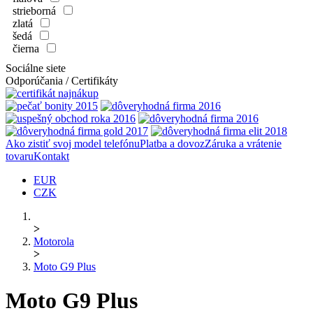
strieborná
zlatá
šedá
čierna
Sociálne siete
Odporúčania / Certifikáty
Ako zistiť svoj model telefónu
Platba a dovoz
Záruka a vrátenie
tovaru
Kontakt
EUR
CZK
>
Motorola
>
Moto G9 Plus
Moto G9 Plus