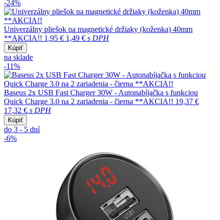
-24%
Univerzálny pliešok na magnetické držiaky (koženka) 40mm
**AKCIA!!
1,95 €
1,49 €
s DPH
Kúpiť
na sklade
-11%
Baseus 2x USB Fast Charger 30W - Autonabíjačka s funkciou
Quick Charge 3.0 na 2 zariadenia - čierna **AKCIA!!
19,37 €
17,32 €
s DPH
Kúpiť
do 3 - 5 dní
-6%