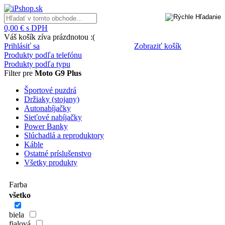
0,00 € s DPH
Váš košík zíva prázdnotou :(
Prihlásiť sa
Zobraziť košík
Produkty podľa telefónu
Produkty podľa typu
Filter pre
Moto G9 Plus
Športové puzdrá
Držiaky (stojany)
Autonabíjačky
Sieťové nabíjačky
Power Banky
Slúchadlá a reproduktory
Káble
Ostatné príslušenstvo
Všetky produkty
Farba
všetko
biela
fialová