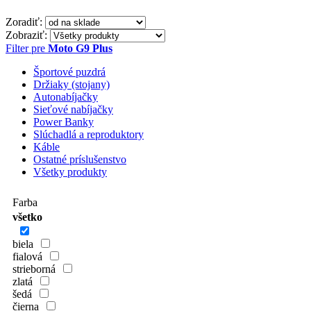
Zoradiť:
Zobraziť:
Filter pre
Moto G9 Plus
Športové puzdrá
Držiaky (stojany)
Autonabíjačky
Sieťové nabíjačky
Power Banky
Slúchadlá a reproduktory
Káble
Ostatné príslušenstvo
Všetky produkty
Farba
všetko
biela
fialová
strieborná
zlatá
šedá
čierna