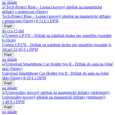
na sklade
Tech-Protect Ring – Lepiaci kovový pliešok na magnetické držiaky
s prstencom (čierny)
9,12 €
s DPH
Kúpiť
do cca 15 dní
Ugreen LP370 – Držiak na palubnú dosku pre smartfón (rozpätie 6-
10cm)
22,45 €
s DPH
Kúpiť
na sklade
Universal Smartphone Car Holder typ II - Držiak do auta na čelné
sklo (čierny)
8,10 €
s DPH
Kúpiť
na sklade
Univerzálny kovový pliešok na magnetické držiaky (strieborný)
1,49 €
s DPH
Kúpiť
na sklade