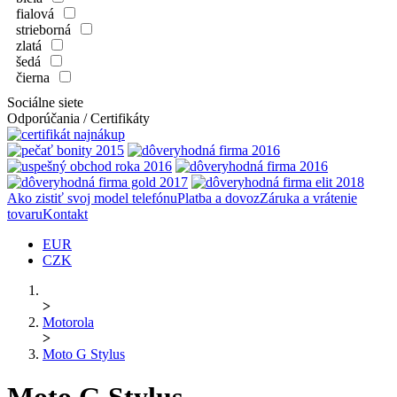
fialová
strieborná
zlatá
šedá
čierna
Sociálne siete
Odporúčania / Certifikáty
Ako zistiť svoj model telefónu
Platba a dovoz
Záruka a vrátenie
tovaru
Kontakt
EUR
CZK
>
Motorola
>
Moto G Stylus