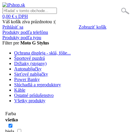
0,00 € s DPH
Váš košík zíva prázdnotou :(
Prihlásiť sa
Zobraziť košík
Produkty podľa telefónu
Produkty podľa typu
Filter pre
Moto G Stylus
Ochrana displeja - sklá, fólie...
Športové puzdrá
Držiaky (stojany)
Autonabíjačky
Sieťové nabíjačky
Power Banky
Slúchadlá a reproduktory
Káble
Ostatné príslušenstvo
Všetky produkty
Farba
všetko
biela