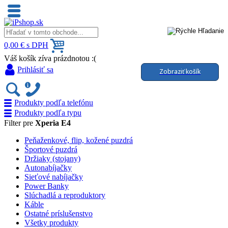
0,00 € s DPH
Váš košík zíva prázdnotou :(
Prihlásiť sa
Zobraziť košík
Produkty podľa telefónu
Produkty podľa typu
Filter pre
Xperia E4
Peňaženkové, flip, kožené puzdrá
Športové puzdrá
Držiaky (stojany)
Autonabíjačky
Sieťové nabíjačky
Power Banky
Slúchadlá a reproduktory
Káble
Ostatné príslušenstvo
Všetky produkty