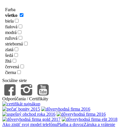
Farba
všetko
biela
fialová
modrá
ružová
strieborná
zlatá
šedá
žltá
červená
čierna
Sociálne siete
Odporúčania / Certifikáty
Ako zistiť svoj model telefónu
Platba a dovoz
Záruka a vrátenie