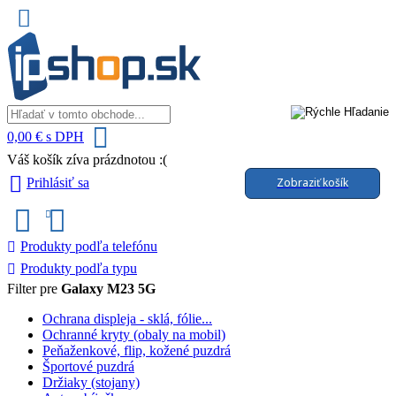
0,00 € s DPH
Váš košík zíva prázdnotou :(
Zobraziť košík
Prihlásiť sa
Produkty podľa telefónu
Produkty podľa typu
Filter pre
Galaxy M23 5G
Ochrana displeja - sklá, fólie...
Ochranné kryty (obaly na mobil)
Peňaženkové, flip, kožené puzdrá
Športové puzdrá
Držiaky (stojany)