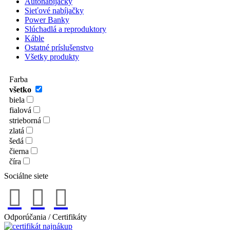
Autonabíjačky
Sieťové nabíjačky
Power Banky
Slúchadlá a reproduktory
Káble
Ostatné príslušenstvo
Všetky produkty
Farba
všetko
biela
fialová
strieborná
zlatá
šedá
čierna
číra
Sociálne siete
Odporúčania / Certifikáty