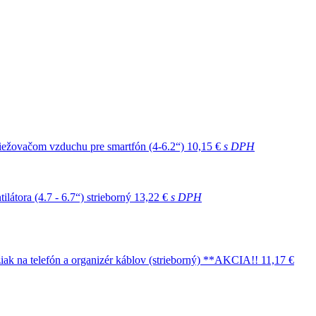
viežovačom vzduchu pre smartfón (4-6.2“)
10,15 €
s DPH
átora (4.7 - 6.7“) strieborný
13,22 €
s DPH
k na telefón a organizér káblov (strieborný) **AKCIA!!
11,17 €