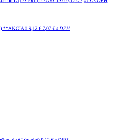
veľkosťou L (17x10cm) **AKCIA!!
9,12 €
7,07 €
s DPH
0cm) **AKCIA!!
9,12 €
7,07 €
s DPH
iečkou do 6" (modré)
9,12 €
s DPH