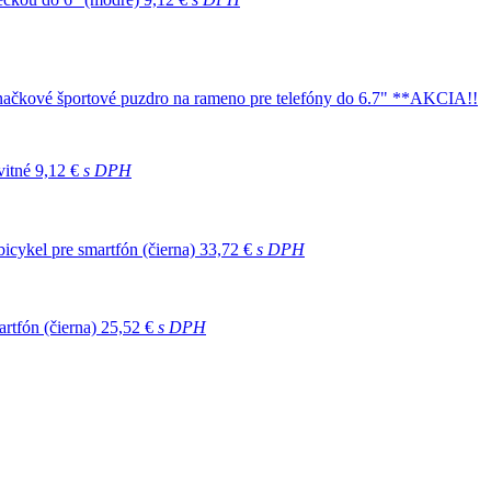
čkové športové puzdro na rameno pre telefóny do 6.7" **AKCIA!!
vitné
9,12 €
s DPH
icykel pre smartfón (čierna)
33,72 €
s DPH
rtfón (čierna)
25,52 €
s DPH