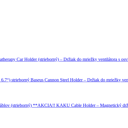
therapy Car Holder (strieborný) – Držiak do mriežky ventilátora s os
Baseus Cannon Steel Holder – Držiak do mriežky ventil
KAKU Cable Holder – Magnetický držia