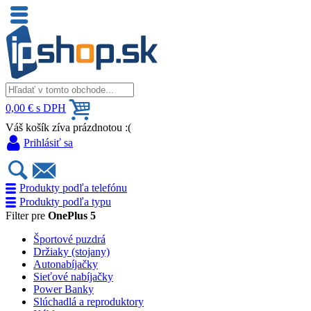
0,00 € s DPH
Váš košík zíva prázdnotou :(
Prihlásiť sa
Produkty podľa telefónu
Produkty podľa typu
Filter pre
OnePlus 5
Športové puzdrá
Držiaky (stojany)
Autonabíjačky
Sieťové nabíjačky
Power Banky
Slúchadlá a reproduktory