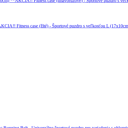
Fitness case (tmavoružové) - Športové puzdro s 
Fitness case (žlté) - Športové puzdro s veľkosťou L (17x1
c Running Belt - Univerzálne športové puzdro pre zariadenia s uhlopr