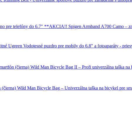
Spigen Armband A700 Camo – zna
Ugreen Vodotesné puzdro pre mobily do 6.8" a fotoaparáty - pries
Wild Man Bicycle Bag II – Profi univerzálna taška na b
Wild Man Bicycle Bag – Univerzálna taška na bicykel pre sma