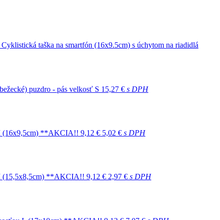
- Cyklistická taška na smartfón (16x9.5cm) s úchytom na riadidlá
 (bežecké) puzdro - pás velkosť S
15,27 €
s DPH
u M (16x9,5cm) **AKCIA!!
9,12 €
5,02 €
s DPH
u M (15,5x8,5cm) **AKCIA!!
9,12 €
2,97 €
s DPH