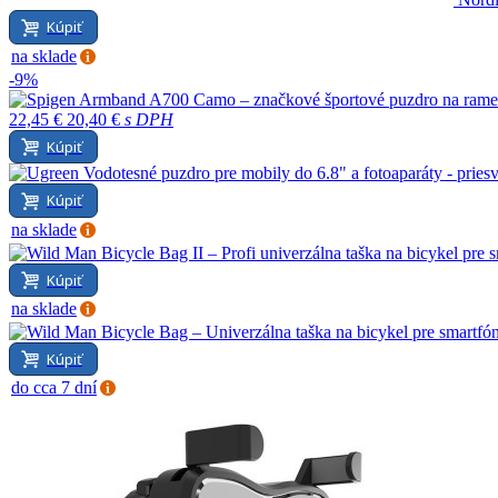
Kúpiť
na sklade
-9%
22,45 €
20,40 €
s DPH
Kúpiť
Kúpiť
na sklade
Kúpiť
na sklade
Kúpiť
do cca 7 dní