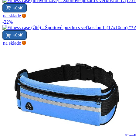
Kúpiť
na sklade
-22%
Kúpiť
na sklade
Nordi