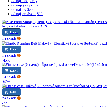
od najnižšej ceny
od najvyššej ceny
od najnovšieho
od najpredávanejších
bicykla / skútra
13,22 €
s DPH
Kúpiť
na sklade
Kúpiť
na sklade
-45%
Kúpiť
na sklade
-67%
Kúpiť
na sklade
-22%