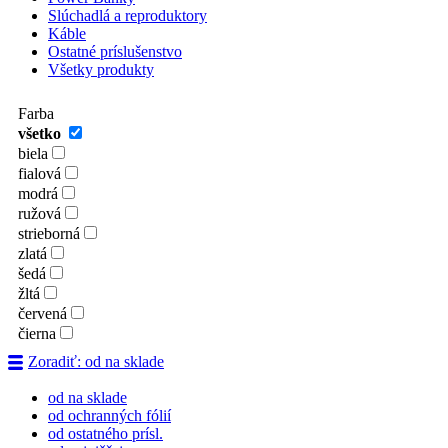
Slúchadlá a reproduktory
Káble
Ostatné príslušenstvo
Všetky produkty
Farba
všetko
biela
fialová
modrá
ružová
strieborná
zlatá
šedá
žltá
červená
čierna
Zoradiť: od na sklade
od na sklade
od ochranných fólií
od ostatného prísl.