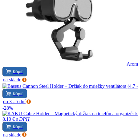
Aroma
Kúpiť
na sklade
Kúpiť
do 3 - 5 dní
-28%
8,10 €
s DPH
Kúpiť
na sklade