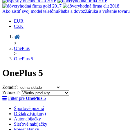
Ako zistiť svoj model telefónu
Platba a dovoz
Záruka a vrátenie tovaru
EUR
CZK
>
OnePlus
>
OnePlus 5
OnePlus 5
Zoradiť:
Zobraziť:
Filter pre
OnePlus 5
Športové puzdrá
Držiaky (stojany)
Autonabíjačky
Sieťové nabíjačky
Power Banky