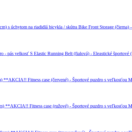
Bike Front Storage (čierna) 
Elastic Running Belt (fialová) - Eleastické športové
Fitness case (červené) - Športové puzdro s veľkosťo
Fitness case (ružové) - Športové puzdro s veľkosťo