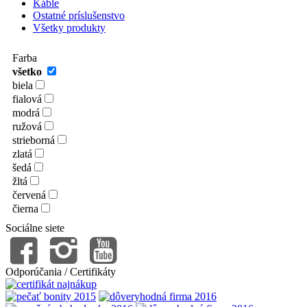
Káble
Ostatné príslušenstvo
Všetky produkty
Farba
všetko
biela
fialová
modrá
ružová
strieborná
zlatá
šedá
žltá
červená
čierna
Sociálne siete
Odporúčania / Certifikáty