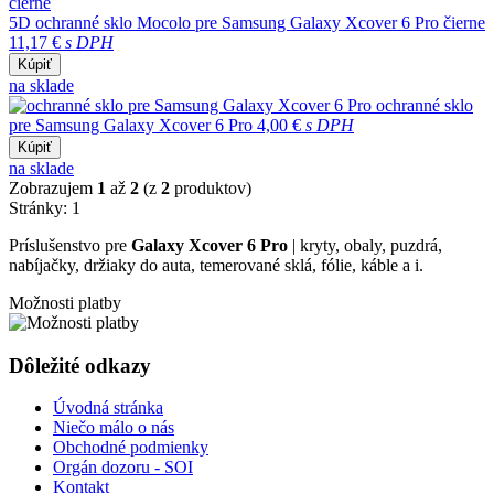
5D ochranné sklo Mocolo pre Samsung Galaxy Xcover 6 Pro čierne
11,17 €
s DPH
Kúpiť
na sklade
ochranné sklo
pre Samsung Galaxy Xcover 6 Pro
4,00 €
s DPH
Kúpiť
na sklade
Zobrazujem
1
až
2
(z
2
produktov)
Stránky:
1
Príslušenstvo pre
Galaxy Xcover 6 Pro
| kryty, obaly, puzdrá,
nabíjačky, držiaky do auta, temerované sklá, fólie, káble a i.
Možnosti platby
Dôležité odkazy
Úvodná stránka
Niečo málo o nás
Obchodné podmienky
Orgán dozoru - SOI
Kontakt