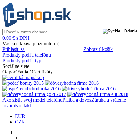
0,00 € s DPH
Váš košík zíva prázdnotou :(
Prihlásiť sa
Zobraziť košík
Produkty podľa telefónu
Produkty podľa typu
Sociálne siete
Odporúčania / Certifikáty
Ako zistiť svoj model telefónu
Platba a dovoz
Záruka a vrátenie
tovaru
Kontakt
EUR
CZK
>