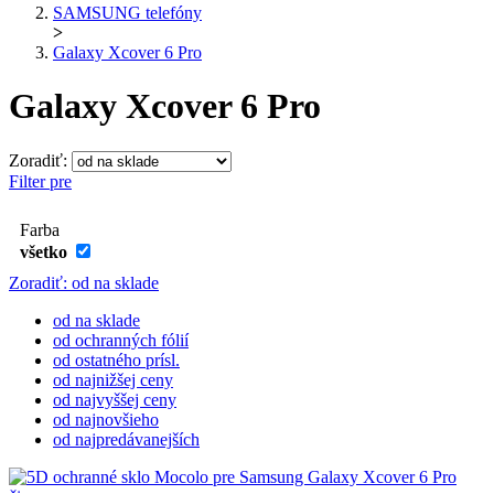
SAMSUNG telefóny
>
Galaxy Xcover 6 Pro
Galaxy Xcover 6 Pro
Zoradiť:
Filter pre
Farba
všetko
Zoradiť: od na sklade
od na sklade
od ochranných fólií
od ostatného prísl.
od najnižšej ceny
od najvyššej ceny
od najnovšieho
od najpredávanejších