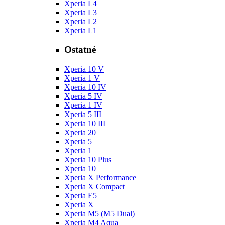
Xperia L4
Xperia L3
Xperia L2
Xperia L1
Ostatné
Xperia 10 V
Xperia 1 V
Xperia 10 IV
Xperia 5 IV
Xperia 1 IV
Xperia 5 III
Xperia 10 III
Xperia 20
Xperia 5
Xperia 1
Xperia 10 Plus
Xperia 10
Xperia X Performance
Xperia X Compact
Xperia E5
Xperia X
Xperia M5 (M5 Dual)
Xperia M4 Aqua