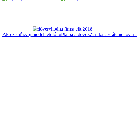
Ako zistiť svoj model telefónu
Platba a dovoz
Záruka a vrátenie tovaru
EUR
CZK
>
Honor
>
Honor 50 Pro
Honor 50 Pro
Zoradiť:
Zobraziť:
Filter pre
Honor 50 Pro