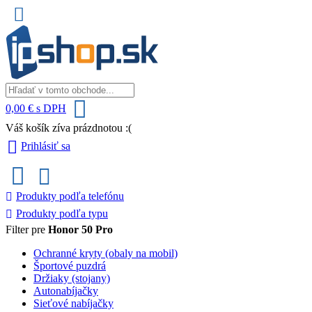
0,00 € s DPH
Váš košík zíva prázdnotou :(
Prihlásiť sa
Produkty podľa telefónu
Produkty podľa typu
Filter pre
Honor 50 Pro
Ochranné kryty (obaly na mobil)
Športové puzdrá
Držiaky (stojany)
Autonabíjačky
Sieťové nabíjačky