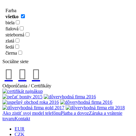
Farba
všetko
biela
fialová
strieborná
zlatá
šedá
čierna
Sociálne siete
Odporúčania / Certifikáty
Ako zistiť svoj model telefónu
Platba a dovoz
Záruka a vrátenie
tovaru
Kontakt
EUR
CZK