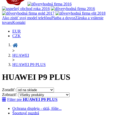
Ako zistiť svoj model telefónu
Platba a dovoz
Záruka a vrátenie
tovaru
Kontakt
EUR
CZK
>
HUAWEI
>
HUAWEI P9 PLUS
HUAWEI P9 PLUS
Zoradiť:
Zobraziť:
Filter pre
HUAWEI P9 PLUS
Ochrana displeja - sklá, fólie...
Športové puzdrá