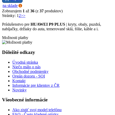
na sklade
Zobrazujem
1
až
36
(z
37
produktov)
Stránky:
1
2
>>
Príslušenstvo pre
HUAWEI P9 PLUS
| kryty, obaly, puzdrá,
nabíjačky, držiaky do auta, temerované sklá, fólie, káble a i.
Možnosti platby
Dôležité odkazy
Úvodná stránka
Niečo málo o nás
Obchodné podmienky
Orgán dozoru - SOI
Kontakt
Informácie pre klientov z ČR
Novinky
Všeobecné informácie
Ako zistiť svoj model telefónu
FAQ - Často kladené otázky