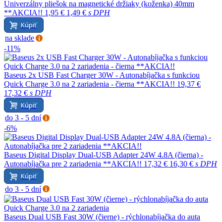
Univerzálny pliešok na magnetické držiaky (koženka) 40mm
**AKCIA!!
1,95 €
1,49 €
s DPH
Kúpiť
na sklade
-11%
Baseus 2x USB Fast Charger 30W - Autonabíjačka s funkciou
Quick Charge 3.0 na 2 zariadenia - čierna **AKCIA!!
19,37 €
17,32 €
s DPH
Kúpiť
do 3 - 5 dní
-6%
Baseus Digital Display Dual-USB Adapter 24W 4.8A (čierna) -
Autonabíjačka pre 2 zariadenia **AKCIA!!
17,32 €
16,30 €
s DPH
Kúpiť
do 3 - 5 dní
Baseus Dual USB Fast 30W (čierne) - rýchlonabíjačka do auta