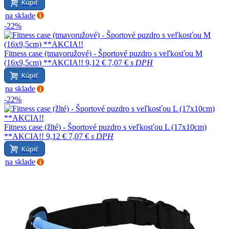
Kúpiť
na sklade
-22%
Fitness case (tmavoružové) - Športové puzdro s veľkosťou M
(16x9,5cm) **AKCIA!!
9,12 €
7,07 €
s DPH
Kúpiť
na sklade
-22%
Fitness case (žlté) - Športové puzdro s veľkosťou L (17x10cm)
**AKCIA!!
9,12 €
7,07 €
s DPH
Kúpiť
na sklade