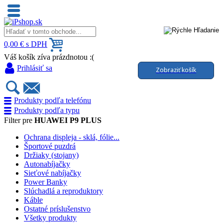
0,00 € s DPH
Váš košík zíva prázdnotou :(
Prihlásiť sa
Zobraziť košík
Produkty podľa telefónu
Produkty podľa typu
Filter pre
HUAWEI P9 PLUS
Ochrana displeja - sklá, fólie...
Športové puzdrá
Držiaky (stojany)
Autonabíjačky
Sieťové nabíjačky
Power Banky
Slúchadlá a reproduktory
Káble
Ostatné príslušenstvo
Všetky produkty