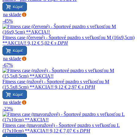
Kúpiť
na sklade
-45%
Fitness case (červené) - Športové puzdro s veľkosťou M (16x9,5cm)
**AKCIA!!
9,12 €
5,02 €
s DPH
Kúpiť
na sklade
-67%
Fitness case (ružové) - Športové puzdro s veľkosťou M
(15,5x8,5cm) **AKCIA!!
9,12 €
2,97 €
s DPH
Kúpiť
na sklade
-22%
Fitness case (tmavoružové) - Športové puzdro s veľkosťou L
(17x10cm) **AKCIA!!
9,12 €
7,07 €
s DPH