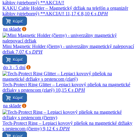
KAKU Cable Holder – Magnetický držiak na telefón a organizér
káblov (strieborný) **AKCIA!!
11,17 €
8,10 €
s DPH
Kúpiť
na sklade
Mini Magnetic Holder (čierny) - univerzálny magnetický nalepovací
držiak
7,07 €
s DPH
Kúpiť
do 3 - 5 dní
Tech-Protect Ring Glitter – Lepiaci kovový pliešok na magnetické
držiaky s prstencom (zlatý)
10,15 €
s DPH
Kúpiť
na sklade
Tech-Protect Ring – Lepiaci kovový pliešok na magnetické držiaky
s prstencom (čierny)
9,12 €
s DPH
Kúpiť