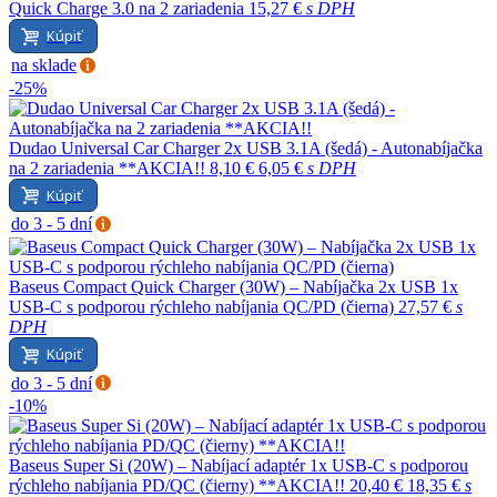
Quick Charge 3.0 na 2 zariadenia
15,27 €
s DPH
Kúpiť
na sklade
-25%
Dudao Universal Car Charger 2x USB 3.1A (šedá) - Autonabíjačka
na 2 zariadenia **AKCIA!!
8,10 €
6,05 €
s DPH
Kúpiť
do 3 - 5 dní
Baseus Compact Quick Charger (30W) – Nabíjačka 2x USB 1x
USB-C s podporou rýchleho nabíjania QC/PD (čierna)
27,57 €
s
DPH
Kúpiť
do 3 - 5 dní
-10%
Baseus Super Si (20W) – Nabíjací adaptér 1x USB-C s podporou
rýchleho nabíjania PD/QC (čierny) **AKCIA!!
20,40 €
18,35 €
s