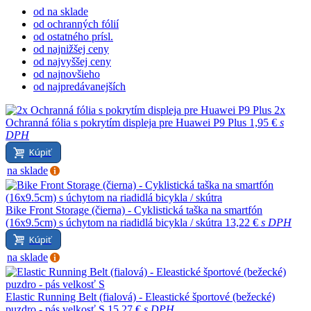
od na sklade
od ochranných fólií
od ostatného prísl.
od najnižšej ceny
od najvyššej ceny
od najnovšieho
od najpredávanejších
2x
Ochranná fólia s pokrytím displeja pre Huawei P9 Plus
1,95 €
s
DPH
Kúpiť
na sklade
Bike Front Storage (čierna) - Cyklistická taška na smartfón
(16x9.5cm) s úchytom na riadidlá bicykla / skútra
13,22 €
s DPH
Kúpiť
na sklade
Elastic Running Belt (fialová) - Eleastické športové (bežecké)
puzdro - pás velkosť S
15,27 €
s DPH