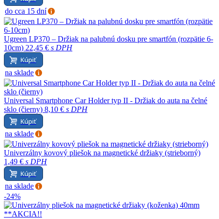
do cca 15 dní
Ugreen LP370 – Držiak na palubnú dosku pre smartfón (rozpätie 6-
10cm)
22,45 €
s DPH
Kúpiť
na sklade
Universal Smartphone Car Holder typ II - Držiak do auta na čelné
sklo (čierny)
8,10 €
s DPH
Kúpiť
na sklade
Univerzálny kovový pliešok na magnetické držiaky (strieborný)
1,49 €
s DPH
Kúpiť
na sklade
-24%