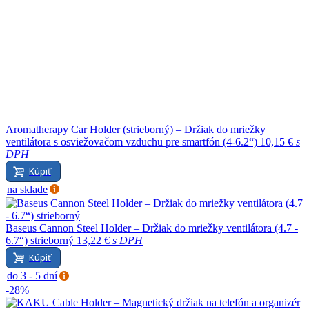
Aromatherapy Car Holder (strieborný) – Držiak do mriežky
ventilátora s osviežovačom vzduchu pre smartfón (4-6.2“)
10,15 €
s
DPH
Kúpiť
na sklade
Baseus Cannon Steel Holder – Držiak do mriežky ventilátora (4.7 -
6.7“) strieborný
13,22 €
s DPH
Kúpiť
do 3 - 5 dní
-28%