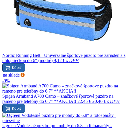
Nordic Running Belt - Univerzálne športové puzdro pre zariadenia s
uhlopriečkou do 6" (modré)
9,12 €
s DPH
Kúpiť
na sklade
-9%
Spigen Armband A700 Camo – značkové športové puzdro na
rameno pre telefóny do 6.7" **AKCIA!!
22,45 €
20,40 €
s DPH
Kúpiť
Ugreen Vodotesné puzdro pre mobily do 6.8" a fotoaparáty -