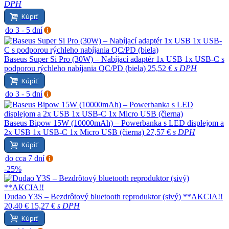
DPH
Kúpiť
do 3 - 5 dní
Baseus Super Si Pro (30W) – Nabíjací adaptér 1x USB 1x USB-C s
podporou rýchleho nabíjania QC/PD (biela)
25,52 €
s DPH
Kúpiť
do 3 - 5 dní
Baseus Bipow 15W (10000mAh) – Powerbanka s LED displejom a
2x USB 1x USB-C 1x Micro USB (čierna)
27,57 €
s DPH
Kúpiť
do cca 7 dní
-25%
Dudao Y3S – Bezdrôtový bluetooth reproduktor (sivý) **AKCIA!!
20,40 €
15,27 €
s DPH
Kúpiť