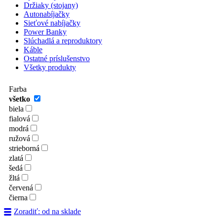
Držiaky (stojany)
Autonabíjačky
Sieťové nabíjačky
Power Banky
Slúchadlá a reproduktory
Káble
Ostatné príslušenstvo
Všetky produkty
Farba
všetko
biela
fialová
modrá
ružová
strieborná
zlatá
šedá
žltá
červená
čierna
Zoradiť: od na sklade