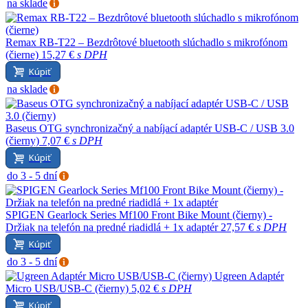
na sklade
Remax RB-T22 – Bezdrôtové bluetooth slúchadlo s mikrofónom
(čierne)
15,27 €
s DPH
Kúpiť
na sklade
Baseus OTG synchronizačný a nabíjací adaptér USB-C / USB 3.0
(čierny)
7,07 €
s DPH
Kúpiť
do 3 - 5 dní
SPIGEN Gearlock Series Mf100 Front Bike Mount (čierny) -
Držiak na telefón na predné riadidlá + 1x adaptér
27,57 €
s DPH
Kúpiť
do 3 - 5 dní
Ugreen Adaptér
Micro USB/USB-C (čierny)
5,02 €
s DPH
Kúpiť