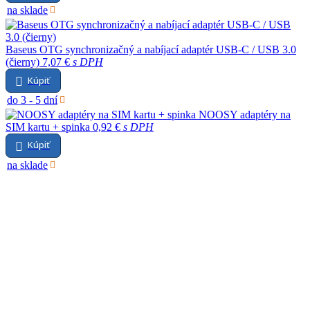
na sklade
Baseus OTG synchronizačný a nabíjací adaptér USB-C / USB 3.0
(čierny)
7,07 €
s DPH
Kúpiť
do 3 - 5 dní
NOOSY adaptéry na
SIM kartu + spinka
0,92 €
s DPH
Kúpiť
na sklade