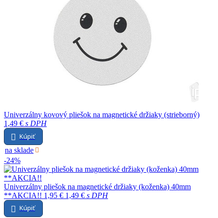
Univerzálny kovový pliešok na magnetické držiaky (strieborný)
1,49 €
s DPH
Kúpiť
na sklade
-24%
Univerzálny pliešok na magnetické držiaky (koženka) 40mm
**AKCIA!!
1,95 €
1,49 €
s DPH
Kúpiť