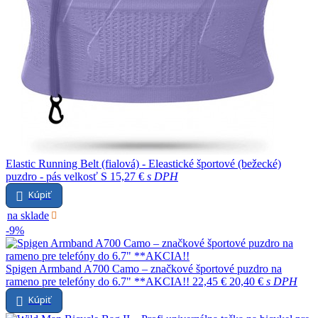
Elastic Running Belt (fialová) - Eleastické športové (bežecké)
puzdro - pás velkosť S
15,27 €
s DPH
Kúpiť
na sklade
-9%
Spigen Armband A700 Camo – značkové športové puzdro na
rameno pre telefóny do 6.7" **AKCIA!!
22,45 €
20,40 €
s DPH
Kúpiť