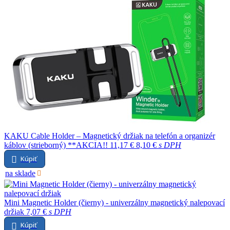
KAKU Cable Holder – Magnetický držiak na telefón a organizér
káblov (strieborný) **AKCIA!!
11,17 €
8,10 €
s DPH
Kúpiť
na sklade
Mini Magnetic Holder (čierny) - univerzálny magnetický nalepovací
držiak
7,07 €
s DPH
Kúpiť