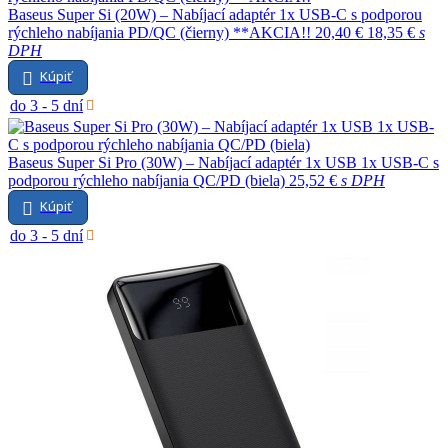
Baseus Super Si (20W) – Nabíjací adaptér 1x USB-C s podporou
rýchleho nabíjania PD/QC (čierny) **AKCIA!!
20,40 €
18,35 €
s
DPH
Kúpiť
do 3 - 5 dní
Baseus Super Si Pro (30W) – Nabíjací adaptér 1x USB 1x USB-C s
podporou rýchleho nabíjania QC/PD (biela)
25,52 €
s DPH
Kúpiť
do 3 - 5 dní