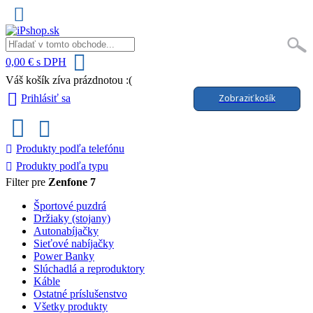
0,00 € s DPH
Váš košík zíva prázdnotou :(
Zobraziť košík
Prihlásiť sa
Produkty podľa telefónu
Produkty podľa typu
Filter pre
Zenfone 7
Športové puzdrá
Držiaky (stojany)
Autonabíjačky
Sieťové nabíjačky
Power Banky
Slúchadlá a reproduktory
Káble
Ostatné príslušenstvo
Všetky produkty