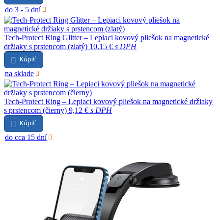
do 3 - 5 dní
Tech-Protect Ring Glitter – Lepiaci kovový pliešok na magnetické
držiaky s prstencom (zlatý)
10,15 €
s DPH
Kúpiť
na sklade
Tech-Protect Ring – Lepiaci kovový pliešok na magnetické držiaky
s prstencom (čierny)
9,12 €
s DPH
Kúpiť
do cca 15 dní