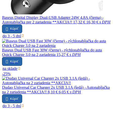
Baseus Digital Display Dual-USB Adapter 24W 4.8A (čierna) -
Autonabíjačka pre 2 zariadenia **AKCIA!!
17,32 €
16,30 €
s DPH
Kúpiť
do 3 - 5 dní
Baseus Dual USB Fast 30W (čierne) - rýchlonabíjačka do auta
Quick Charge 3.0 na 2 zariadenia
15,27 €
s DPH
Kúpiť
na sklade
-25%
Dudao Universal Car Charger 2x USB 3.1A (šedá) - Autonabíjačka
na 2 zariadenia **AKCIA!!
8,10 €
6,05 €
s DPH
Kúpiť
do 3 - 5 dní