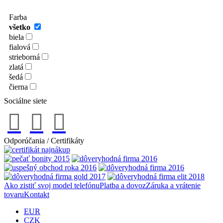
Farba
všetko
biela
fialová
strieborná
zlatá
šedá
čierna
Sociálne siete
Odporúčania / Certifikáty
Ako zistiť svoj model telefónu
Platba a dovoz
Záruka a vrátenie
tovaru
Kontakt
EUR
CZK