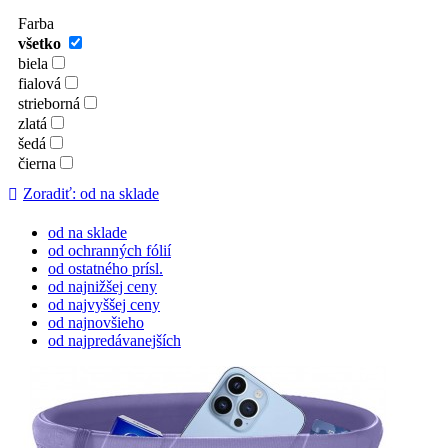
Farba
všetko
biela
fialová
strieborná
zlatá
šedá
čierna
Zoradiť: od na sklade
od na sklade
od ochranných fólií
od ostatného prísl.
od najnižšej ceny
od najvyššej ceny
od najnovšieho
od najpredávanejších