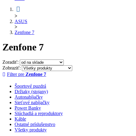
>
ASUS
>
Zenfone 7
Zenfone 7
Zoradiť:
Zobraziť:
Filter pre
Zenfone 7
Športové puzdrá
Držiaky (stojany)
Autonabíjačky
Sieťové nabíjačky
Power Banky
Slúchadlá a reproduktory
Káble
Ostatné príslušenstvo
Všetky produkty