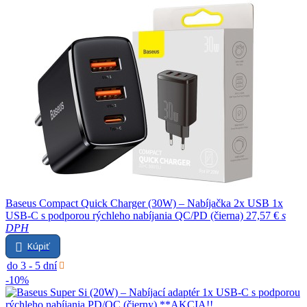
Baseus Compact Quick Charger (30W) – Nabíjačka 2x USB 1x
USB-C s podporou rýchleho nabíjania QC/PD (čierna)
27,57 €
s
DPH
Kúpiť
do 3 - 5 dní
-10%