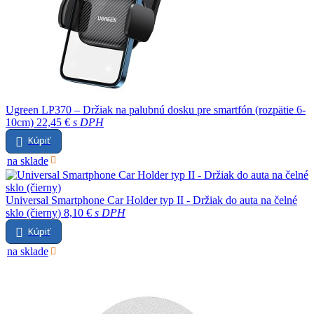
Ugreen LP370 – Držiak na palubnú dosku pre smartfón (rozpätie 6-
10cm)
22,45 €
s DPH
Kúpiť
na sklade
Universal Smartphone Car Holder typ II - Držiak do auta na čelné
sklo (čierny)
8,10 €
s DPH
Kúpiť
na sklade