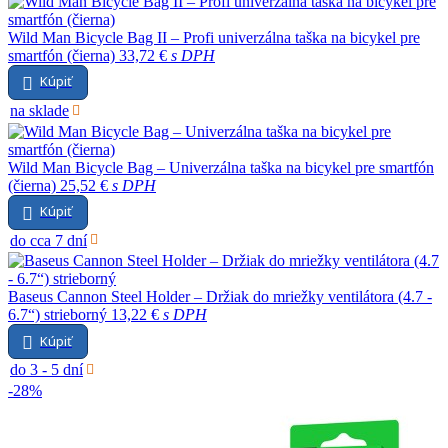
Wild Man Bicycle Bag II – Profi univerzálna taška na bicykel pre
smartfón (čierna)
33,72 €
s DPH
Kúpiť
na sklade
Wild Man Bicycle Bag – Univerzálna taška na bicykel pre smartfón
(čierna)
25,52 €
s DPH
Kúpiť
do cca 7 dní
Baseus Cannon Steel Holder – Držiak do mriežky ventilátora (4.7 -
6.7“) strieborný
13,22 €
s DPH
Kúpiť
do 3 - 5 dní
-28%