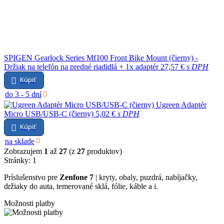
SPIGEN Gearlock Series Mf100 Front Bike Mount (čierny) -
Držiak na telefón na predné riadidlá + 1x adaptér
27,57 €
s DPH
Kúpiť
do 3 - 5 dní
Ugreen Adaptér
Micro USB/USB-C (čierny)
5,02 €
s DPH
Kúpiť
na sklade
Zobrazujem
1
až
27
(z
27
produktov)
Stránky:
1
Príslušenstvo pre
Zenfone 7
| kryty, obaly, puzdrá, nabíjačky,
držiaky do auta, temerované sklá, fólie, káble a i.
Možnosti platby