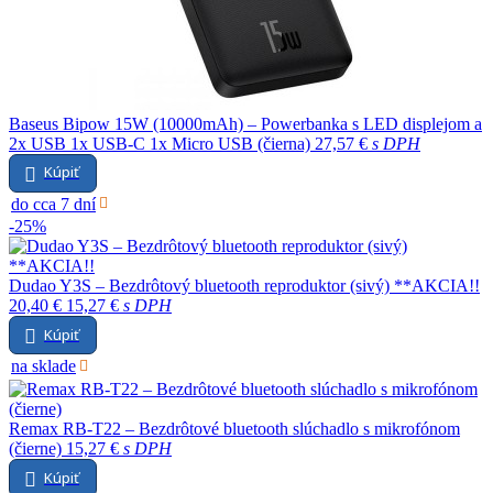
Baseus Bipow 15W (10000mAh) – Powerbanka s LED displejom a
2x USB 1x USB-C 1x Micro USB (čierna)
27,57 €
s DPH
Kúpiť
do cca 7 dní
-25%
Dudao Y3S – Bezdrôtový bluetooth reproduktor (sivý) **AKCIA!!
20,40 €
15,27 €
s DPH
Kúpiť
na sklade
Remax RB-T22 – Bezdrôtové bluetooth slúchadlo s mikrofónom
(čierne)
15,27 €
s DPH
Kúpiť