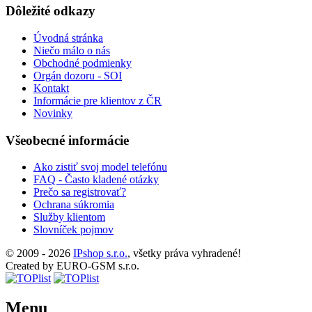
Dôležité odkazy
Úvodná stránka
Niečo málo o nás
Obchodné podmienky
Orgán dozoru - SOI
Kontakt
Informácie pre klientov z ČR
Novinky
Všeobecné informácie
Ako zistiť svoj model telefónu
FAQ - Často kladené otázky
Prečo sa registrovať?
Ochrana súkromia
Služby klientom
Slovníček pojmov
© 2009 - 2026
IPshop s.r.o.
, všetky práva vyhradené!
Created by EURO-GSM s.r.o.
Menu