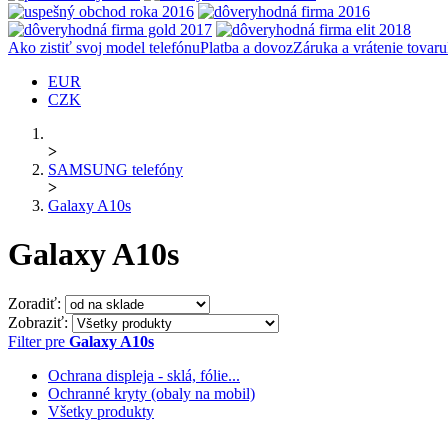
Ako zistiť svoj model telefónu
Platba a dovoz
Záruka a vrátenie tovaru
EUR
CZK
>
SAMSUNG telefóny
>
Galaxy A10s
Galaxy A10s
Zoradiť:
Zobraziť:
Filter pre
Galaxy A10s
Ochrana displeja - sklá, fólie...
Ochranné kryty (obaly na mobil)
Všetky produkty