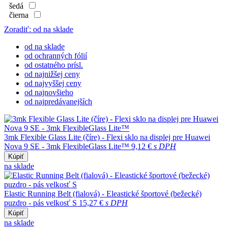
šedá
čierna
Zoradiť: od na sklade
od na sklade
od ochranných fólií
od ostatného prísl.
od najnižšej ceny
od najvyššej ceny
od najnovšieho
od najpredávanejších
3mk Flexible Glass Lite (číre) - Flexi sklo na displej pre Huawei
Nova 9 SE - 3mk FlexibleGlass Lite™
9,12 €
s DPH
Kúpiť
na sklade
Elastic Running Belt (fialová) - Eleastické športové (bežecké)
puzdro - pás velkosť S
15,27 €
s DPH
Kúpiť
na sklade