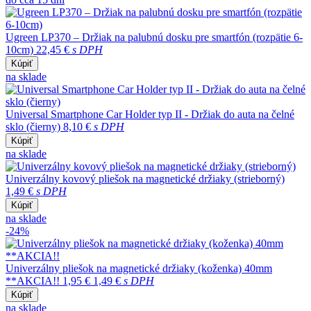
Ugreen LP370 – Držiak na palubnú dosku pre smartfón (rozpätie 6-
10cm)
22,45 €
s DPH
Kúpiť
na sklade
Universal Smartphone Car Holder typ II - Držiak do auta na čelné
sklo (čierny)
8,10 €
s DPH
Kúpiť
na sklade
Univerzálny kovový pliešok na magnetické držiaky (strieborný)
1,49 €
s DPH
Kúpiť
na sklade
-24%
Univerzálny pliešok na magnetické držiaky (koženka) 40mm
**AKCIA!!
1,95 €
1,49 €
s DPH
Kúpiť
na sklade