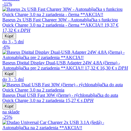
-11%
Baseus 2x USB Fast Charger 30W - Autonabíjačka s funkciou
Quick Charge 3.0 na 2 zariadenia - čierna **AKCIA!!
19,37 €
17,32 €
s DPH
Kúpiť
do 3 - 5 dní
-6%
Baseus Digital Display Dual-USB Adapter 24W 4.8A (čierna) -
Autonabíjačka pre 2 zariadenia **AKCIA!!
17,32 €
16,30 €
s DPH
Kúpiť
do 3 - 5 dní
Baseus Dual USB Fast 30W (čierne) - rýchlonabíjačka do auta
Quick Charge 3.0 na 2 zariadenia
15,27 €
s DPH
Kúpiť
na sklade
-25%