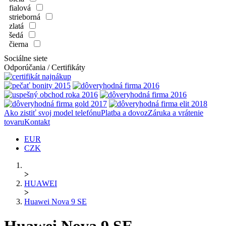
fialová
strieborná
zlatá
šedá
čierna
Sociálne siete
Odporúčania / Certifikáty
Ako zistiť svoj model telefónu
Platba a dovoz
Záruka a vrátenie
tovaru
Kontakt
EUR
CZK
>
HUAWEI
>
Huawei Nova 9 SE