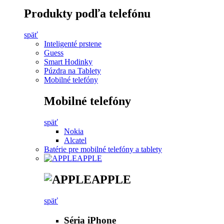
Produkty podľa telefónu
späť
Inteligenté prstene
Guess
Smart Hodinky
Púzdra na Tablety
Mobilné telefóny
Mobilné telefóny
späť
Nokia
Alcatel
Batérie pre mobilné telefóny a tablety
APPLE
APPLE
späť
Séria iPhone