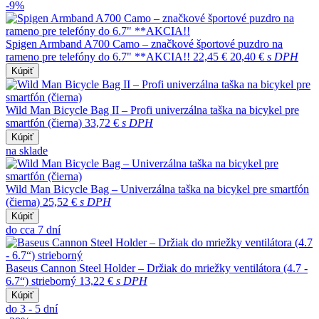
-9%
Spigen Armband A700 Camo – značkové športové puzdro na
rameno pre telefóny do 6.7" **AKCIA!!
22,45 €
20,40 €
s DPH
Kúpiť
Wild Man Bicycle Bag II – Profi univerzálna taška na bicykel pre
smartfón (čierna)
33,72 €
s DPH
Kúpiť
na sklade
Wild Man Bicycle Bag – Univerzálna taška na bicykel pre smartfón
(čierna)
25,52 €
s DPH
Kúpiť
do cca 7 dní
Baseus Cannon Steel Holder – Držiak do mriežky ventilátora (4.7 -
6.7“) strieborný
13,22 €
s DPH
Kúpiť
do 3 - 5 dní