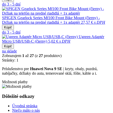
do 3 - 5 dní
SPIGEN Gearlock Series Mf100 Front Bike Mount (čierny) -
Držiak na telefón na predné riadidlá + 1x adaptér
27,57 €
s DPH
Kúpiť
do 3 - 5 dní
Ugreen Adaptér
Micro USB/USB-C (čierny)
5,02 €
s DPH
Kúpiť
na sklade
Zobrazujem
1
až
27
(z
27
produktov)
Stránky:
1
Príslušenstvo pre
Huawei Nova 9 SE
| kryty, obaly, puzdrá,
nabíjačky, držiaky do auta, temerované sklá, fólie, káble a i.
Možnosti platby
Dôležité odkazy
Úvodná stránka
Niečo málo o nás