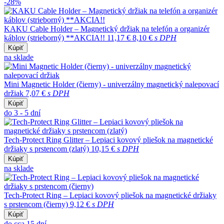
-28%
KAKU Cable Holder – Magnetický držiak na telefón a organizér
káblov (strieborný) **AKCIA!!
11,17 €
8,10 €
s DPH
Kúpiť
na sklade
Mini Magnetic Holder (čierny) - univerzálny magnetický nalepovací
držiak
7,07 €
s DPH
Kúpiť
do 3 - 5 dní
Tech-Protect Ring Glitter – Lepiaci kovový pliešok na magnetické
držiaky s prstencom (zlatý)
10,15 €
s DPH
Kúpiť
na sklade
Tech-Protect Ring – Lepiaci kovový pliešok na magnetické držiaky
s prstencom (čierny)
9,12 €
s DPH
Kúpiť
do cca 15 dní