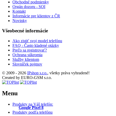
Obchodné podmienky
Orgán dozoru - SOI
Kontakt
Informácie pre klientov z ČR
Novinky
Všeobecné informácie
Ako zistiť svoj model telefónu
FAQ - Často kladené otázky
Prečo sa registrovať?
Ochrana súkromia
Služby klientom
Slovníček pojmov
© 2009 - 2026
IPshop s.r.o.
, všetky práva vyhradené!
Created by EURO-GSM s.r.o.
Menu
Produkty na Váš telefón:
Google Pixel 8
Produkty podľa telefónu