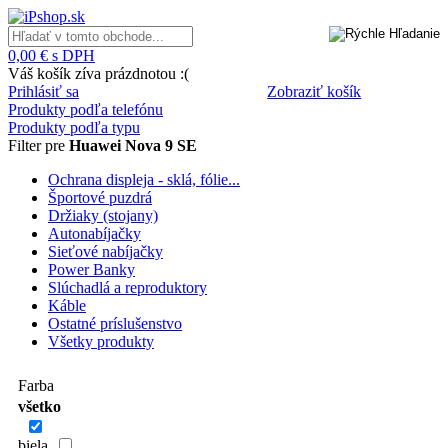
0,00 € s DPH
Váš košík zíva prázdnotou :(
Prihlásiť sa
Zobraziť košík
Produkty podľa telefónu
Produkty podľa typu
Filter pre
Huawei Nova 9 SE
Ochrana displeja - sklá, fólie...
Športové puzdrá
Držiaky (stojany)
Autonabíjačky
Sieťové nabíjačky
Power Banky
Slúchadlá a reproduktory
Káble
Ostatné príslušenstvo
Všetky produkty
Farba
všetko
biela