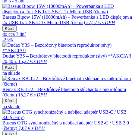
do 3 - 5 dní
Baseus Bipow 15W (10000mAh) – Powerbanka s LED displejom a
2x USB 1x USB-C 1x Micro USB (čierna)
27,57 €
s DPH
Kúpiť
do cca 7 dní
-25%
Dudao Y3S – Bezdrôtový bluetooth reproduktor (sivý) **AKCIA!!
20,40 €
15,27 €
s DPH
Kúpiť
na sklade
Remax RB-T22 – Bezdrôtové bluetooth slúchadlo s mikrofónom
(čierne)
15,27 €
s DPH
Kúpiť
na sklade
Baseus OTG synchronizačný a nabíjací adaptér USB-C / USB 3.0
(čierny)
7,07 €
s DPH
Kúpiť