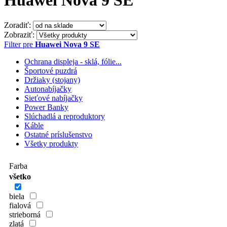
Huawei Nova 9 SE
Zoradiť:
Zobraziť:
Filter pre
Huawei Nova 9 SE
Ochrana displeja - sklá, fólie...
Športové puzdrá
Držiaky (stojany)
Autonabíjačky
Sieťové nabíjačky
Power Banky
Slúchadlá a reproduktory
Káble
Ostatné príslušenstvo
Všetky produkty
Farba
všetko
biela
fialová
strieborná
zlatá