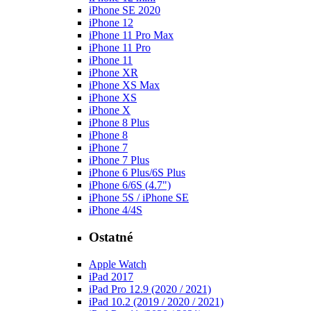
iPhone SE 2020
iPhone 12
iPhone 11 Pro Max
iPhone 11 Pro
iPhone 11
iPhone XR
iPhone XS Max
iPhone XS
iPhone X
iPhone 8 Plus
iPhone 8
iPhone 7
iPhone 7 Plus
iPhone 6 Plus/6S Plus
iPhone 6/6S (4.7")
iPhone 5S / iPhone SE
iPhone 4/4S
Ostatné
Apple Watch
iPad 2017
iPad Pro 12.9 (2020 / 2021)
iPad 10.2 (2019 / 2020 / 2021)