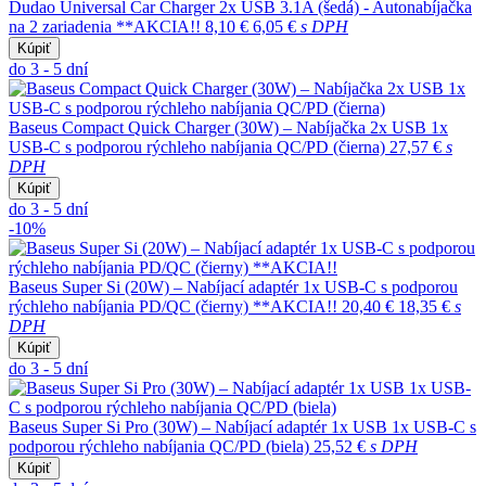
Dudao Universal Car Charger 2x USB 3.1A (šedá) - Autonabíjačka
na 2 zariadenia **AKCIA!!
8,10 €
6,05 €
s DPH
Kúpiť
do 3 - 5 dní
Baseus Compact Quick Charger (30W) – Nabíjačka 2x USB 1x
USB-C s podporou rýchleho nabíjania QC/PD (čierna)
27,57 €
s
DPH
Kúpiť
do 3 - 5 dní
-10%
Baseus Super Si (20W) – Nabíjací adaptér 1x USB-C s podporou
rýchleho nabíjania PD/QC (čierny) **AKCIA!!
20,40 €
18,35 €
s
DPH
Kúpiť
do 3 - 5 dní
Baseus Super Si Pro (30W) – Nabíjací adaptér 1x USB 1x USB-C s
podporou rýchleho nabíjania QC/PD (biela)
25,52 €
s DPH
Kúpiť