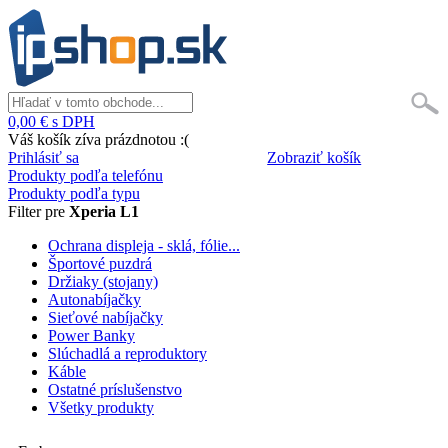
0,00 € s DPH
Váš košík zíva prázdnotou :(
Prihlásiť sa
Zobraziť košík
Produkty podľa telefónu
Produkty podľa typu
Filter pre
Xperia L1
Ochrana displeja - sklá, fólie...
Športové puzdrá
Držiaky (stojany)
Autonabíjačky
Sieťové nabíjačky
Power Banky
Slúchadlá a reproduktory
Káble
Ostatné príslušenstvo
Všetky produkty