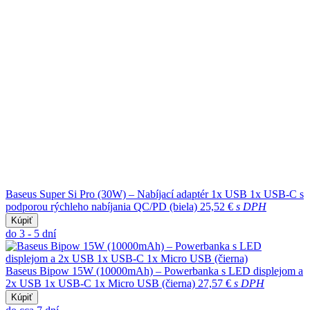
Baseus Super Si Pro (30W) – Nabíjací adaptér 1x USB 1x USB-C s
podporou rýchleho nabíjania QC/PD (biela)
25,52 €
s DPH
Kúpiť
do 3 - 5 dní
Baseus Bipow 15W (10000mAh) – Powerbanka s LED displejom a
2x USB 1x USB-C 1x Micro USB (čierna)
27,57 €
s DPH
Kúpiť