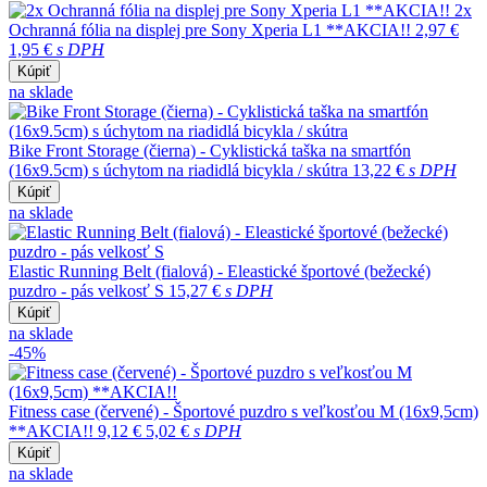
2x
Ochranná fólia na displej pre Sony Xperia L1 **AKCIA!!
2,97 €
1,95 €
s DPH
Kúpiť
na sklade
Bike Front Storage (čierna) - Cyklistická taška na smartfón
(16x9.5cm) s úchytom na riadidlá bicykla / skútra
13,22 €
s DPH
Kúpiť
na sklade
Elastic Running Belt (fialová) - Eleastické športové (bežecké)
puzdro - pás velkosť S
15,27 €
s DPH
Kúpiť
na sklade
-45%
Fitness case (červené) - Športové puzdro s veľkosťou M (16x9,5cm)
**AKCIA!!
9,12 €
5,02 €
s DPH
Kúpiť
na sklade