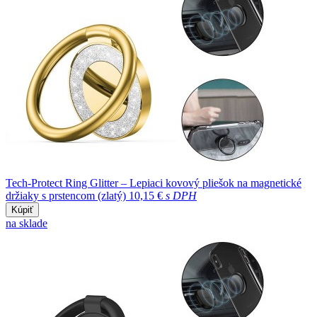
Tech-Protect Ring Glitter – Lepiaci kovový pliešok na magnetické
držiaky s prstencom (zlatý)
10,15 €
s DPH
Kúpiť
na sklade