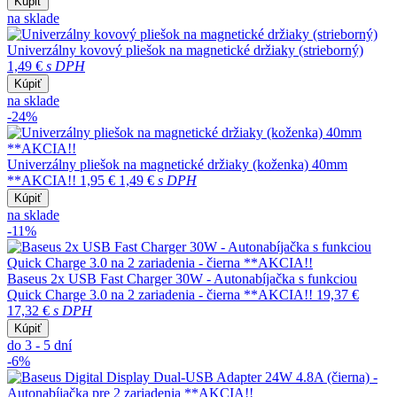
Kúpiť
na sklade
Univerzálny kovový pliešok na magnetické držiaky (strieborný)
1,49 €
s DPH
Kúpiť
na sklade
-24%
Univerzálny pliešok na magnetické držiaky (koženka) 40mm
**AKCIA!!
1,95 €
1,49 €
s DPH
Kúpiť
na sklade
-11%
Baseus 2x USB Fast Charger 30W - Autonabíjačka s funkciou
Quick Charge 3.0 na 2 zariadenia - čierna **AKCIA!!
19,37 €
17,32 €
s DPH
Kúpiť
do 3 - 5 dní
-6%