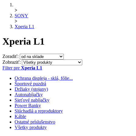
>
SONY
>
Xperia L1
Xperia L1
Zoradiť:
Zobraziť:
Filter pre
Xperia L1
Ochrana displeja - sklá, fólie...
Športové puzdrá
Držiaky (stojany)
Autonabíjačky
Sieťové nabíjačky
Power Banky
Slúchadlá a reproduktory
Káble
Ostatné príslušenstvo
Všetky produkty