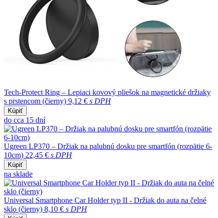
Tech-Protect Ring – Lepiaci kovový pliešok na magnetické držiaky
s prstencom (čierny)
9,12 €
s DPH
Kúpiť
do cca 15 dní
Ugreen LP370 – Držiak na palubnú dosku pre smartfón (rozpätie 6-
10cm)
22,45 €
s DPH
Kúpiť
na sklade
Universal Smartphone Car Holder typ II - Držiak do auta na čelné
sklo (čierny)
8,10 €
s DPH