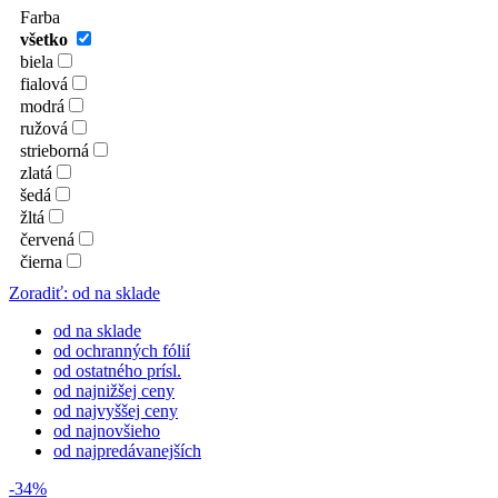
Farba
všetko
biela
fialová
modrá
ružová
strieborná
zlatá
šedá
žltá
červená
čierna
Zoradiť: od na sklade
od na sklade
od ochranných fólií
od ostatného prísl.
od najnižšej ceny
od najvyššej ceny
od najnovšieho
od najpredávanejších
-34%