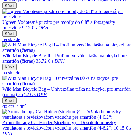
Kúpiť
Ugreen Vodotesné puzdro pre mobily do 6.8" a fotoaparáty -
priesvitné
9,12 €
s DPH
Kúpiť
na sklade
Wild Man Bicycle Bag II – Profi univerzálna taška na bicykel pre
smartfón (čierna)
33,72 €
s DPH
Kúpiť
na sklade
Wild Man Bicycle Bag – Univerzálna taška na bicykel pre smartfón
(čierna)
25,52 €
s DPH
Kúpiť
do cca 7 dní
Aromatherapy Car Holder (strieborný) – Držiak do mriežky
ventilátora s osviežovačom vzduchu pre smartfón (4-6.2“)
10,15 €
s
DPH