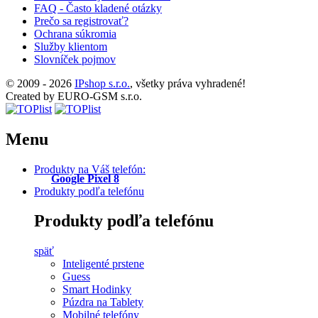
FAQ - Často kladené otázky
Prečo sa registrovať?
Ochrana súkromia
Služby klientom
Slovníček pojmov
© 2009 - 2026
IPshop s.r.o.
, všetky práva vyhradené!
Created by EURO-GSM s.r.o.
Menu
Produkty na Váš telefón:
Google Pixel 8
Produkty podľa telefónu
Produkty podľa telefónu
späť
Inteligenté prstene
Guess
Smart Hodinky
Púzdra na Tablety
Mobilné telefóny