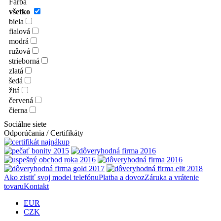
Farba
všetko
biela
fialová
modrá
ružová
strieborná
zlatá
šedá
žltá
červená
čierna
Sociálne siete
Odporúčania / Certifikáty
Ako zistiť svoj model telefónu
Platba a dovoz
Záruka a vrátenie
tovaru
Kontakt
EUR
CZK