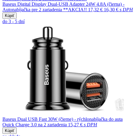
Baseus Digital Display Dual-USB Adapter 24W 4.8A (čierna) -
Autonabíjačka pre 2 zariadenia **AKCIA!!
17,32 €
16,30 €
s DPH
Kúpiť
do 3 - 5 dní
Baseus Dual USB Fast 30W (čierne) - rýchlonabíjačka do auta
Quick Charge 3.0 na 2 zariadenia
15,27 €
s DPH
Kúpiť