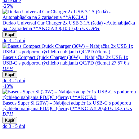
na sklade
-25%
Dudao Universal Car Charger 2x USB 3.1A (šedá) - Autonabíjačka
na 2 zariadenia **AKCIA!!
8,10 €
6,05 €
s DPH
Kúpiť
do 3 - 5 dní
Baseus Compact Quick Charger (30W) – Nabíjačka 2x USB 1x
USB-C s podporou rýchleho nabíjania QC/PD (čierna)
27,57 €
s
DPH
Kúpiť
do 3 - 5 dní
-10%
Baseus Super Si (20W) – Nabíjací adaptér 1x USB-C s podporou
rýchleho nabíjania PD/QC (čierny) **AKCIA!!
20,40 €
18,35 €
s
DPH
Kúpiť
do 3 - 5 dní