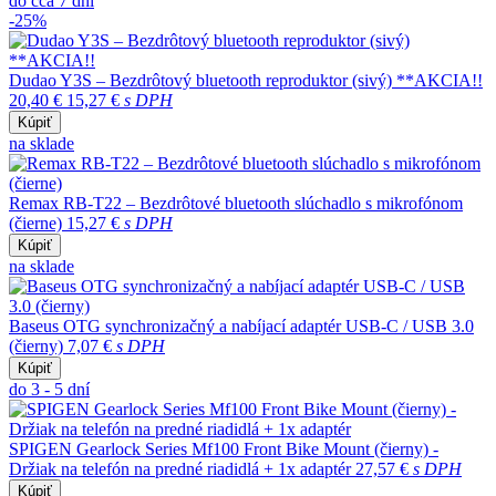
do cca 7 dní
-25%
Dudao Y3S – Bezdrôtový bluetooth reproduktor (sivý) **AKCIA!!
20,40 €
15,27 €
s DPH
Kúpiť
na sklade
Remax RB-T22 – Bezdrôtové bluetooth slúchadlo s mikrofónom
(čierne)
15,27 €
s DPH
Kúpiť
na sklade
Baseus OTG synchronizačný a nabíjací adaptér USB-C / USB 3.0
(čierny)
7,07 €
s DPH
Kúpiť
do 3 - 5 dní
SPIGEN Gearlock Series Mf100 Front Bike Mount (čierny) -
Držiak na telefón na predné riadidlá + 1x adaptér
27,57 €
s DPH
Kúpiť