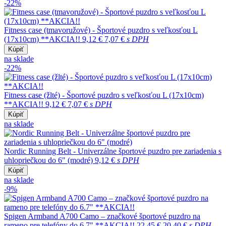
-22%
Fitness case (tmavoružové) - Športové puzdro s veľkosťou L
(17x10cm) **AKCIA!!
9,12 €
7,07 €
s DPH
Kúpiť
na sklade
-22%
Fitness case (žlté) - Športové puzdro s veľkosťou L (17x10cm)
**AKCIA!!
9,12 €
7,07 €
s DPH
Kúpiť
na sklade
Nordic Running Belt - Univerzálne športové puzdro pre zariadenia s
uhlopriečkou do 6" (modré)
9,12 €
s DPH
Kúpiť
na sklade
-9%
Spigen Armband A700 Camo – značkové športové puzdro na
rameno pre telefóny do 6.7" **AKCIA!!
22,45 €
20,40 €
s DPH