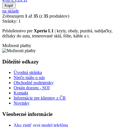
Kúpiť
na sklade
Zobrazujem
1
až
35
(z
35
produktov)
Stránky:
1
Príslušenstvo pre
Xperia L1
| kryty, obaly, puzdrá, nabíjačky,
držiaky do auta, temerované sklá, fólie, káble a i.
Možnosti platby
Dôležité odkazy
Úvodná stránka
Niečo málo o nás
Obchodné podmienky
Orgán dozoru - SOI
Kontakt
Informácie pre klientov z ČR
Novinky
Všeobecné informácie
Ako zistiť svoj model telefónu