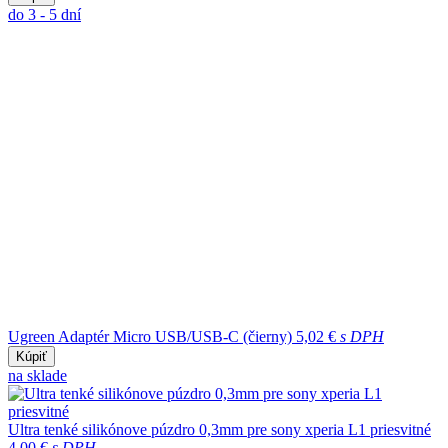
do 3 - 5 dní
Ugreen Adaptér Micro USB/USB-C (čierny)
5,02 €
s DPH
Kúpiť
na sklade
Ultra tenké silikónove púzdro 0,3mm pre sony xperia L1 priesvitné
4,00 €
s DPH