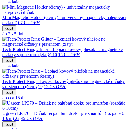
na sklade
Mini Magnetic Holder (čierny) - univerzálny magnetický nalepovací
držiak
7,07 €
s DPH
Kúpiť
do 3 - 5 dní
Tech-Protect Ring Glitter – Lepiaci kovový pliešok na magnetické
držiaky s prstencom (zlatý)
10,15 €
s DPH
Kúpiť
na sklade
Tech-Protect Ring – Lepiaci kovový pliešok na magnetické držiaky
s prstencom (čierny)
9,12 €
s DPH
Kúpiť
do cca 15 dní
Ugreen LP370 – Držiak na palubnú dosku pre smartfón (rozpätie 6-
10cm)
22,45 €
s DPH
Kúpiť