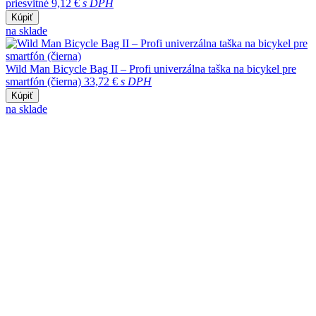
priesvitné
9,12 €
s DPH
Kúpiť
na sklade
Wild Man Bicycle Bag II – Profi univerzálna taška na bicykel pre
smartfón (čierna)
33,72 €
s DPH
Kúpiť
na sklade