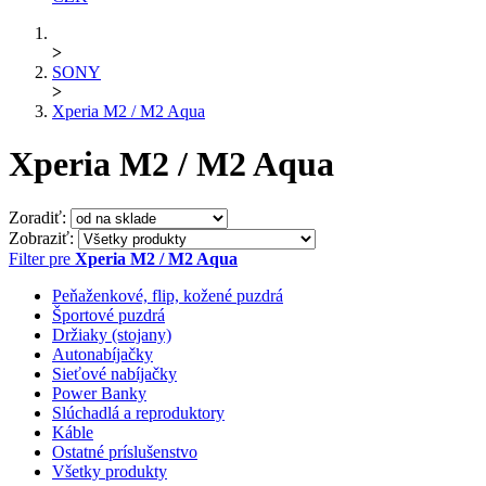
>
SONY
>
Xperia M2 / M2 Aqua
Xperia M2 / M2 Aqua
Zoradiť:
Zobraziť:
Filter pre
Xperia M2 / M2 Aqua
Peňaženkové, flip, kožené puzdrá
Športové puzdrá
Držiaky (stojany)
Autonabíjačky
Sieťové nabíjačky
Power Banky
Slúchadlá a reproduktory
Káble
Ostatné príslušenstvo
Všetky produkty