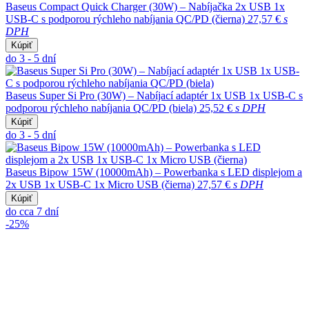
Baseus Compact Quick Charger (30W) – Nabíjačka 2x USB 1x
USB-C s podporou rýchleho nabíjania QC/PD (čierna)
27,57 €
s
DPH
Kúpiť
do 3 - 5 dní
Baseus Super Si Pro (30W) – Nabíjací adaptér 1x USB 1x USB-C s
podporou rýchleho nabíjania QC/PD (biela)
25,52 €
s DPH
Kúpiť
do 3 - 5 dní
Baseus Bipow 15W (10000mAh) – Powerbanka s LED displejom a
2x USB 1x USB-C 1x Micro USB (čierna)
27,57 €
s DPH
Kúpiť
do cca 7 dní
-25%