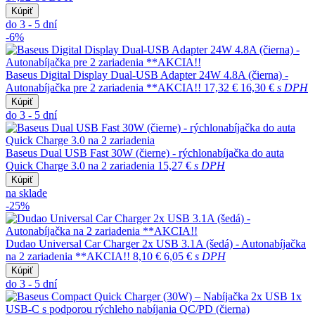
Kúpiť
do 3 - 5 dní
-6%
Baseus Digital Display Dual-USB Adapter 24W 4.8A (čierna) -
Autonabíjačka pre 2 zariadenia **AKCIA!!
17,32 €
16,30 €
s DPH
Kúpiť
do 3 - 5 dní
Baseus Dual USB Fast 30W (čierne) - rýchlonabíjačka do auta
Quick Charge 3.0 na 2 zariadenia
15,27 €
s DPH
Kúpiť
na sklade
-25%
Dudao Universal Car Charger 2x USB 3.1A (šedá) - Autonabíjačka
na 2 zariadenia **AKCIA!!
8,10 €
6,05 €
s DPH
Kúpiť
do 3 - 5 dní