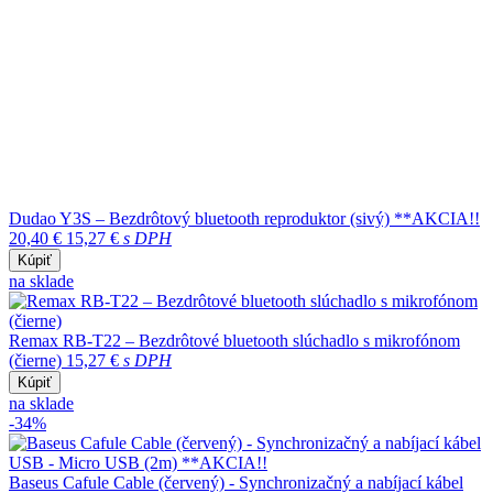
Dudao Y3S – Bezdrôtový bluetooth reproduktor (sivý) **AKCIA!!
20,40 €
15,27 €
s DPH
Kúpiť
na sklade
Remax RB-T22 – Bezdrôtové bluetooth slúchadlo s mikrofónom
(čierne)
15,27 €
s DPH
Kúpiť
na sklade
-34%
Baseus Cafule Cable (červený) - Synchronizačný a nabíjací kábel