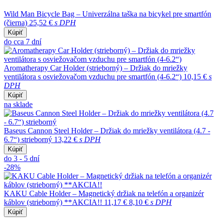
Wild Man Bicycle Bag – Univerzálna taška na bicykel pre smartfón
(čierna)
25,52 €
s DPH
Kúpiť
do cca 7 dní
Aromatherapy Car Holder (strieborný) – Držiak do mriežky
ventilátora s osviežovačom vzduchu pre smartfón (4-6.2“)
10,15 €
s
DPH
Kúpiť
na sklade
Baseus Cannon Steel Holder – Držiak do mriežky ventilátora (4.7 -
6.7“) strieborný
13,22 €
s DPH
Kúpiť
do 3 - 5 dní
-28%
KAKU Cable Holder – Magnetický držiak na telefón a organizér
káblov (strieborný) **AKCIA!!
11,17 €
8,10 €
s DPH
Kúpiť