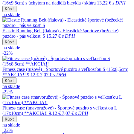
(16x9.5cm) s úchytom na riadidlá bicykla / skútra
13,22 €
s DPH
Kúpiť
na sklade
Elastic Running Belt (fialová) - Eleastické športové (bežecké)
puzdro - pás velkosť S
15,27 €
s DPH
Kúpiť
na sklade
-22%
Fitness case (ružové) - Športové puzdro s veľkosťou S (15x8,5cm)
**AKCIA!!
9,12 €
7,07 €
s DPH
Kúpiť
na sklade
-22%
Fitness case (tmavoružové) - Športové puzdro s veľkosťou L
(17x10cm) **AKCIA!!
9,12 €
7,07 €
s DPH
Kúpiť
na sklade
-22%