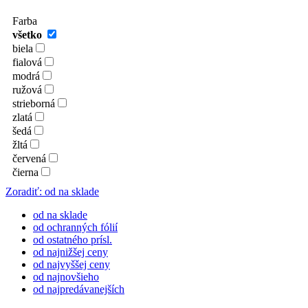
Farba
všetko
biela
fialová
modrá
ružová
strieborná
zlatá
šedá
žltá
červená
čierna
Zoradiť: od na sklade
od na sklade
od ochranných fólií
od ostatného prísl.
od najnižšej ceny
od najvyššej ceny
od najnovšieho
od najpredávanejších