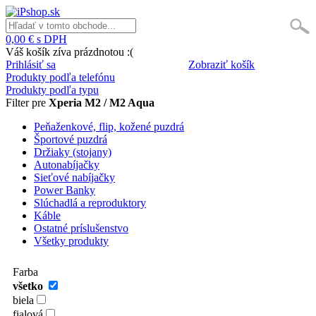
0,00 € s DPH
Váš košík zíva prázdnotou :(
Prihlásiť sa
Zobraziť košík
Produkty podľa telefónu
Produkty podľa typu
Filter pre
Xperia M2 / M2 Aqua
Peňaženkové, flip, kožené puzdrá
Športové puzdrá
Držiaky (stojany)
Autonabíjačky
Sieťové nabíjačky
Power Banky
Slúchadlá a reproduktory
Káble
Ostatné príslušenstvo
Všetky produkty
Farba
všetko
biela
fialová