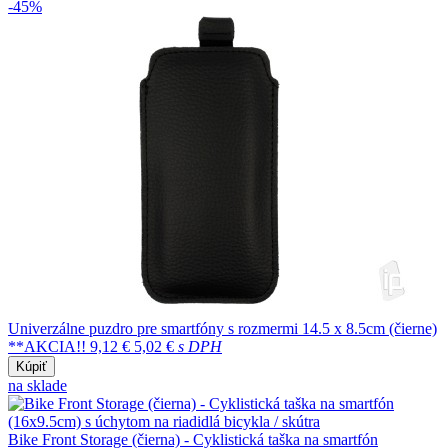
-45%
Univerzálne puzdro pre smartfóny s rozmermi 14.5 x 8.5cm (čierne)
**AKCIA!!
9,12 €
5,02 €
s DPH
Kúpiť
na sklade
Bike Front Storage (čierna) - Cyklistická taška na smartfón