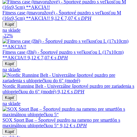
Fitness case (tmavoružové) - Športové puzdro s veľkosťou M
(16x9,5cm) **AKCIA!!
9,12 €
7,07 €
s DPH
Kúpiť
na sklade
-22%
Fitness case (žlté) - Športové puzdro s veľkosťou L (17x10cm)
**AKCIA!!
9,12 €
7,07 €
s DPH
Kúpiť
na sklade
Nordic Running Belt - Univerzálne športové puzdro pre zariadenia s
uhlopriečkou do 6" (modré)
9,12 €
s DPH
Kúpiť
na sklade
SOX Sport Bag – Športové puzdro na rameno pre smartfón s
maximálnou uhlopriečkou 5“
9,12 €
s DPH
Kúpiť