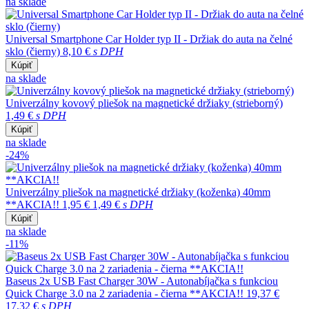
na sklade
Universal Smartphone Car Holder typ II - Držiak do auta na čelné
sklo (čierny)
8,10 €
s DPH
Kúpiť
na sklade
Univerzálny kovový pliešok na magnetické držiaky (strieborný)
1,49 €
s DPH
Kúpiť
na sklade
-24%
Univerzálny pliešok na magnetické držiaky (koženka) 40mm
**AKCIA!!
1,95 €
1,49 €
s DPH
Kúpiť
na sklade
-11%
Baseus 2x USB Fast Charger 30W - Autonabíjačka s funkciou
Quick Charge 3.0 na 2 zariadenia - čierna **AKCIA!!
19,37 €
17,32 €
s DPH