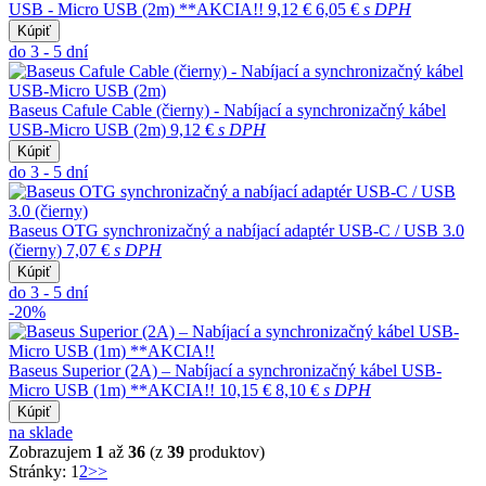
USB - Micro USB (2m) **AKCIA!!
9,12 €
6,05 €
s DPH
Kúpiť
do 3 - 5 dní
Baseus Cafule Cable (čierny) - Nabíjací a synchronizačný kábel
USB-Micro USB (2m)
9,12 €
s DPH
Kúpiť
do 3 - 5 dní
Baseus OTG synchronizačný a nabíjací adaptér USB-C / USB 3.0
(čierny)
7,07 €
s DPH
Kúpiť
do 3 - 5 dní
-20%
Baseus Superior (2A) – Nabíjací a synchronizačný kábel USB-
Micro USB (1m) **AKCIA!!
10,15 €
8,10 €
s DPH
Kúpiť
na sklade
Zobrazujem
1
až
36
(z
39
produktov)
Stránky:
1
2
>>