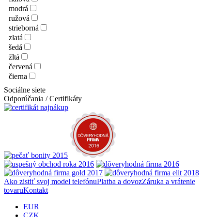
modrá
ružová
strieborná
zlatá
šedá
žltá
červená
čierna
Sociálne siete
Odporúčania / Certifikáty
Ako zistiť svoj model telefónu
Platba a dovoz
Záruka a vrátenie
tovaru
Kontakt
EUR
CZK