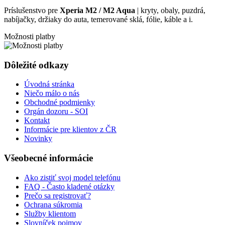
Príslušenstvo pre
Xperia M2 / M2 Aqua
| kryty, obaly, puzdrá,
nabíjačky, držiaky do auta, temerované sklá, fólie, káble a i.
Možnosti platby
Dôležité odkazy
Úvodná stránka
Niečo málo o nás
Obchodné podmienky
Orgán dozoru - SOI
Kontakt
Informácie pre klientov z ČR
Novinky
Všeobecné informácie
Ako zistiť svoj model telefónu
FAQ - Často kladené otázky
Prečo sa registrovať?
Ochrana súkromia
Služby klientom
Slovníček pojmov