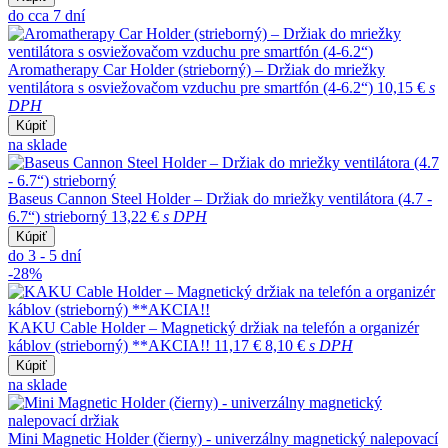
do cca 7 dní
Aromatherapy Car Holder (strieborný) – Držiak do mriežky
ventilátora s osviežovačom vzduchu pre smartfón (4-6.2“)
10,15 €
s
DPH
Kúpiť
na sklade
Baseus Cannon Steel Holder – Držiak do mriežky ventilátora (4.7 -
6.7“) strieborný
13,22 €
s DPH
Kúpiť
do 3 - 5 dní
-28%
KAKU Cable Holder – Magnetický držiak na telefón a organizér
káblov (strieborný) **AKCIA!!
11,17 €
8,10 €
s DPH
Kúpiť
na sklade
Mini Magnetic Holder (čierny) - univerzálny magnetický nalepovací