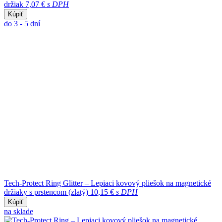
držiak
7,07 €
s DPH
Kúpiť
do 3 - 5 dní
Tech-Protect Ring Glitter – Lepiaci kovový pliešok na magnetické
držiaky s prstencom (zlatý)
10,15 €
s DPH
Kúpiť
na sklade