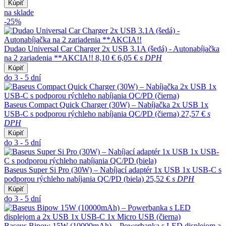
Kúpiť
na sklade
-25%
Dudao Universal Car Charger 2x USB 3.1A (šedá) - Autonabíjačka
na 2 zariadenia **AKCIA!!
8,10 €
6,05 €
s DPH
Kúpiť
do 3 - 5 dní
Baseus Compact Quick Charger (30W) – Nabíjačka 2x USB 1x
USB-C s podporou rýchleho nabíjania QC/PD (čierna)
27,57 €
s
DPH
Kúpiť
do 3 - 5 dní
Baseus Super Si Pro (30W) – Nabíjací adaptér 1x USB 1x USB-C s
podporou rýchleho nabíjania QC/PD (biela)
25,52 €
s DPH
Kúpiť
do 3 - 5 dní
Baseus Bipow 15W (10000mAh) – Powerbanka s LED displejom a