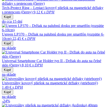
Tech-Protect Ring – Lepiaci kovový pliešok na magnetické držiaky
s prstencom (čierny)
9,12 €
s DPH
Kúpiť
do cca 15 dní
Ugreen LP370 – Držiak na palubnú dosku pre smartfón (rozpätie 6-
10cm)
22,45 €
s DPH
Kúpiť
na sklade
Universal Smartphone Car Holder typ II - Držiak do auta na čelné
sklo (čierny)
8,10 €
s DPH
Kúpiť
na sklade
Univerzálny kovový pliešok na magnetické držiaky (strieborný)
1,49 €
s DPH
Kúpiť
na sklade
-24%