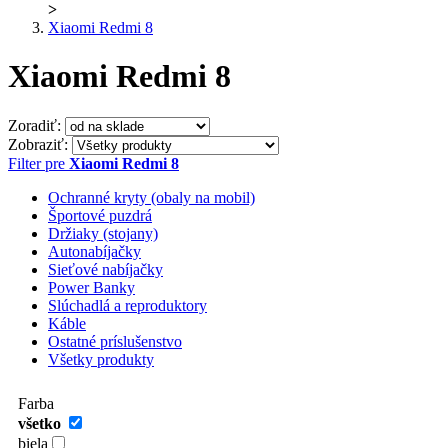
>
Xiaomi Redmi 8
Xiaomi Redmi 8
Zoradiť:
Zobraziť:
Filter pre
Xiaomi Redmi 8
Ochranné kryty (obaly na mobil)
Športové puzdrá
Držiaky (stojany)
Autonabíjačky
Sieťové nabíjačky
Power Banky
Slúchadlá a reproduktory
Káble
Ostatné príslušenstvo
Všetky produkty
Farba
všetko
biela