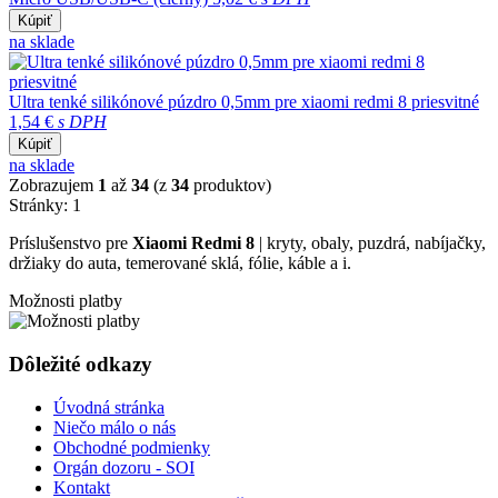
Kúpiť
na sklade
Ultra tenké silikónové púzdro 0,5mm pre xiaomi redmi 8 priesvitné
1,54 €
s DPH
Kúpiť
na sklade
Zobrazujem
1
až
34
(z
34
produktov)
Stránky:
1
Príslušenstvo pre
Xiaomi Redmi 8
| kryty, obaly, puzdrá, nabíjačky,
držiaky do auta, temerované sklá, fólie, káble a i.
Možnosti platby
Dôležité odkazy
Úvodná stránka
Niečo málo o nás
Obchodné podmienky
Orgán dozoru - SOI
Kontakt