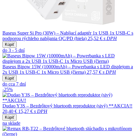
Baseus Super Si Pro (30W) – Nabíjací adaptér 1x USB 1x USB-C s
podporou rýchleho nabíjania QC/PD (biela)
25,52 €
s DPH
Kúpiť
do 3 - 5 dní
Baseus Bipow 15W (10000mAh) – Powerbanka s LED displejom a
2x USB 1x USB-C 1x Micro USB (čierna)
27,57 €
s DPH
Kúpiť
do cca 7 dní
-25%
Dudao Y3S – Bezdrôtový bluetooth reproduktor (sivý) **AKCIA!!
20,40 €
15,27 €
s DPH
Kúpiť
na sklade