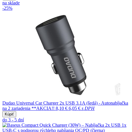
na sklade
-25%
Dudao Universal Car Charger 2x USB 3.1A (šedá) - Autonabíjačka
na 2 zariadenia **AKCIA!!
8,10 €
6,05 €
s DPH
Kúpiť
do 3 - 5 dní