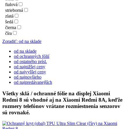
fialová
strieborná
zlatá
šedá
čierna
číra
Zoradiť: od na sklade
od na sklade
od ochranných fólií
od ostatného prísl.
od najnižšej ceny
od najvyššej ceny
od najnovšieho
od najpredávanejších
Všetky sklá / ochranné fólie na displej Xiaomi
Redmi 8 sú vhodné aj na Xiaomi Redmi 8A, keďže
rozmery telefónov vrátane rozmiestnenia senzorov
sú rovnaké.