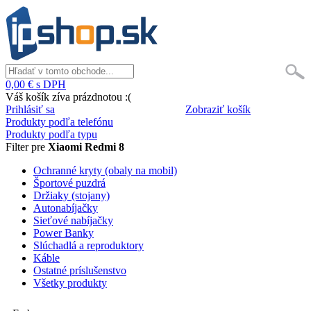
0,00 € s DPH
Váš košík zíva prázdnotou :(
Prihlásiť sa
Zobraziť košík
Produkty podľa telefónu
Produkty podľa typu
Filter pre
Xiaomi Redmi 8
Ochranné kryty (obaly na mobil)
Športové puzdrá
Držiaky (stojany)
Autonabíjačky
Sieťové nabíjačky
Power Banky
Slúchadlá a reproduktory
Káble
Ostatné príslušenstvo
Všetky produkty