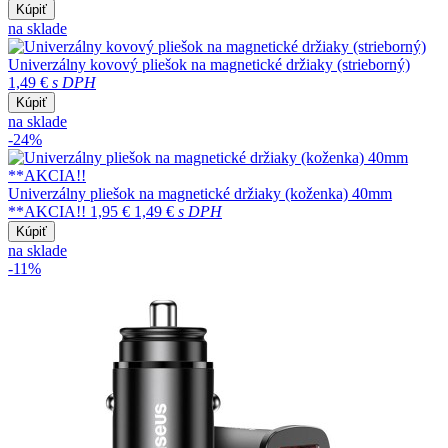
Kúpiť
na sklade
Univerzálny kovový pliešok na magnetické držiaky (strieborný)
1,49 €
s DPH
Kúpiť
na sklade
-24%
Univerzálny pliešok na magnetické držiaky (koženka) 40mm
**AKCIA!!
1,95 €
1,49 €
s DPH
Kúpiť
na sklade
-11%