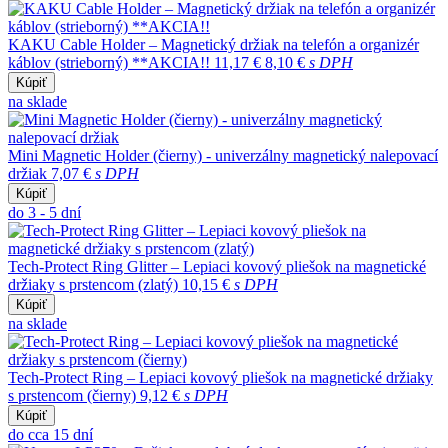
KAKU Cable Holder – Magnetický držiak na telefón a organizér
káblov (strieborný) **AKCIA!!
11,17 €
8,10 €
s DPH
Kúpiť
na sklade
Mini Magnetic Holder (čierny) - univerzálny magnetický nalepovací
držiak
7,07 €
s DPH
Kúpiť
do 3 - 5 dní
Tech-Protect Ring Glitter – Lepiaci kovový pliešok na magnetické
držiaky s prstencom (zlatý)
10,15 €
s DPH
Kúpiť
na sklade
Tech-Protect Ring – Lepiaci kovový pliešok na magnetické držiaky
s prstencom (čierny)
9,12 €
s DPH
Kúpiť
do cca 15 dní