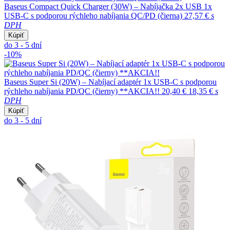
Baseus Compact Quick Charger (30W) – Nabíjačka 2x USB 1x
USB-C s podporou rýchleho nabíjania QC/PD (čierna)
27,57 €
s
DPH
Kúpiť
do 3 - 5 dní
-10%
Baseus Super Si (20W) – Nabíjací adaptér 1x USB-C s podporou
rýchleho nabíjania PD/QC (čierny) **AKCIA!!
20,40 €
18,35 €
s
DPH
Kúpiť
do 3 - 5 dní