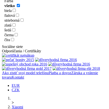
Farba
všetko
biela
fialová
strieborná
zlatá
šedá
čierna
číra
Sociálne siete
Odporúčania / Certifikáty
Ako zistiť svoj model telefónu
Platba a dovoz
Záruka a vrátenie
tovaru
Kontakt
EUR
CZK
>
Xiaomi