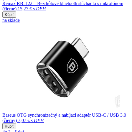
Remax RB-T22 – Bezdrôtové bluetooth slúchadlo s mikrofónom
(čierne)
15,27 €
s DPH
Kúpiť
na sklade
Baseus OTG synchronizačný a nabíjací adaptér USB-C / USB 3.0
(čierny)
7,07 €
s DPH
Kúpiť
do 3 - 5 dní