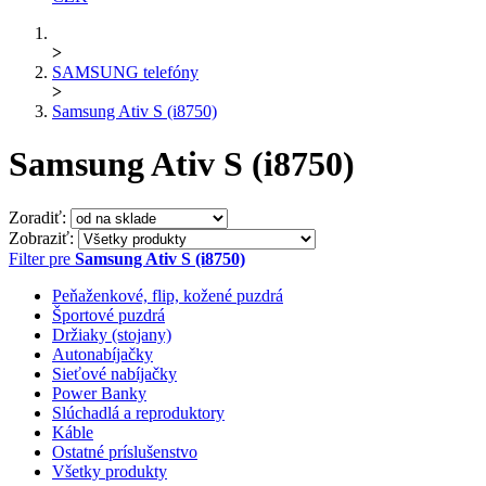
>
SAMSUNG telefóny
>
Samsung Ativ S (i8750)
Samsung Ativ S (i8750)
Zoradiť:
Zobraziť:
Filter pre
Samsung Ativ S (i8750)
Peňaženkové, flip, kožené puzdrá
Športové puzdrá
Držiaky (stojany)
Autonabíjačky
Sieťové nabíjačky
Power Banky
Slúchadlá a reproduktory
Káble
Ostatné príslušenstvo
Všetky produkty