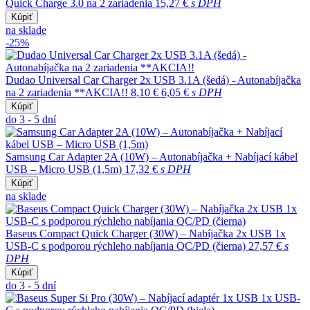
Quick Charge 3.0 na 2 zariadenia
15,27 €
s DPH
Kúpiť
na sklade
-25%
Dudao Universal Car Charger 2x USB 3.1A (šedá) - Autonabíjačka
na 2 zariadenia **AKCIA!!
8,10 €
6,05 €
s DPH
Kúpiť
do 3 - 5 dní
Samsung Car Adapter 2A (10W) – Autonabíjačka + Nabíjací kábel
USB – Micro USB (1,5m)
17,32 €
s DPH
Kúpiť
na sklade
Baseus Compact Quick Charger (30W) – Nabíjačka 2x USB 1x
USB-C s podporou rýchleho nabíjania QC/PD (čierna)
27,57 €
s
DPH
Kúpiť
do 3 - 5 dní