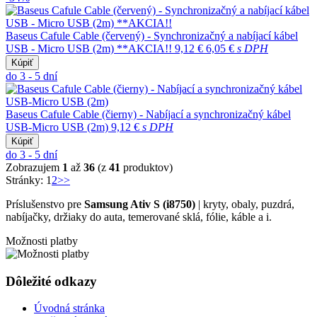
Baseus Cafule Cable (červený) - Synchronizačný a nabíjací kábel
USB - Micro USB (2m) **AKCIA!!
9,12 €
6,05 €
s DPH
Kúpiť
do 3 - 5 dní
Baseus Cafule Cable (čierny) - Nabíjací a synchronizačný kábel
USB-Micro USB (2m)
9,12 €
s DPH
Kúpiť
do 3 - 5 dní
Zobrazujem
1
až
36
(z
41
produktov)
Stránky:
1
2
>>
Príslušenstvo pre
Samsung Ativ S (i8750)
| kryty, obaly, puzdrá,
nabíjačky, držiaky do auta, temerované sklá, fólie, káble a i.
Možnosti platby
Dôležité odkazy
Úvodná stránka