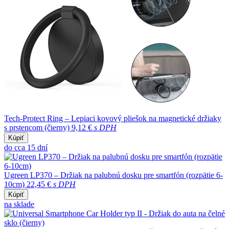
Tech-Protect Ring – Lepiaci kovový pliešok na magnetické držiaky
s prstencom (čierny)
9,12 €
s DPH
Kúpiť
do cca 15 dní
Ugreen LP370 – Držiak na palubnú dosku pre smartfón (rozpätie 6-
10cm)
22,45 €
s DPH
Kúpiť
na sklade