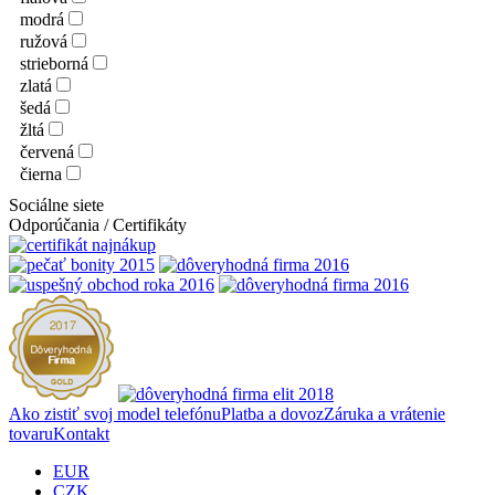
modrá
ružová
strieborná
zlatá
šedá
žltá
červená
čierna
Sociálne siete
Odporúčania / Certifikáty
Ako zistiť svoj model telefónu
Platba a dovoz
Záruka a vrátenie
tovaru
Kontakt
EUR
CZK