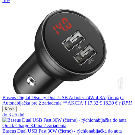
-6%
Baseus Digital Display Dual-USB Adapter 24W 4.8A (čierna) -
Autonabíjačka pre 2 zariadenia **AKCIA!!
17,32 €
16,30 €
s DPH
Kúpiť
do 3 - 5 dní
Baseus Dual USB Fast 30W (čierne) - rýchlonabíjačka do auta