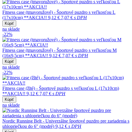
Fitness case (tmavoružové) - Športové puzdro s veľkosťou L
(17x10cm) **AKCIA!!
9,12 €
7,07 €
s DPH
Kúpiť
na sklade
-22%
Fitness case (tmavoružové) - Športové puzdro s veľkosťou M
(16x9,5cm) **AKCIA!!
9,12 €
7,07 €
s DPH
Kúpiť
na sklade
-22%
Fitness case (žlté) - Športové puzdro s veľkosťou L (17x10cm)
**AKCIA!!
9,12 €
7,07 €
s DPH
Kúpiť
na sklade
Nordic Running Belt - Univerzálne športové puzdro pre zariadenia s
uhlopriečkou do 6" (modré)
9,12 €
s DPH