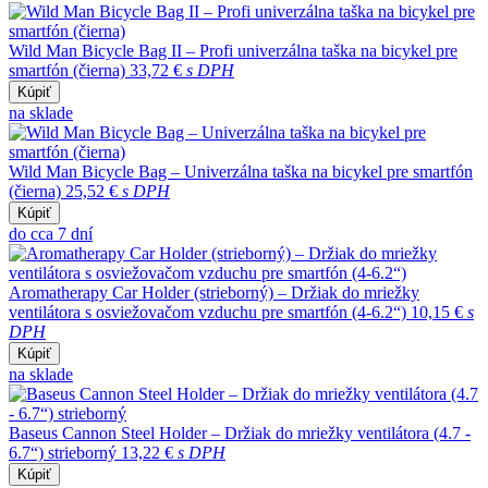
Wild Man Bicycle Bag II – Profi univerzálna taška na bicykel pre
smartfón (čierna)
33,72 €
s DPH
Kúpiť
na sklade
Wild Man Bicycle Bag – Univerzálna taška na bicykel pre smartfón
(čierna)
25,52 €
s DPH
Kúpiť
do cca 7 dní
Aromatherapy Car Holder (strieborný) – Držiak do mriežky
ventilátora s osviežovačom vzduchu pre smartfón (4-6.2“)
10,15 €
s
DPH
Kúpiť
na sklade
Baseus Cannon Steel Holder – Držiak do mriežky ventilátora (4.7 -
6.7“) strieborný
13,22 €
s DPH
Kúpiť