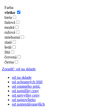
Farba
všetko
biela
fialová
modrá
ružová
strieborná
zlatá
šedá
žltá
červená
čierna
Zoradiť: od na sklade
od na sklade
od ochranných fólií
od ostatného prísl.
od najnižšej ceny
od najvyššej ceny
od najnovšieho
od najpredávanejších