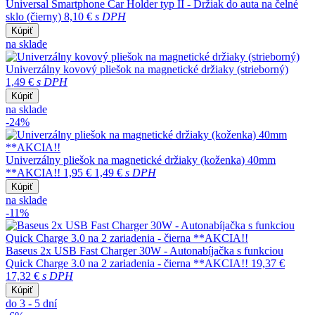
Universal Smartphone Car Holder typ II - Držiak do auta na čelné
sklo (čierny)
8,10 €
s DPH
Kúpiť
na sklade
Univerzálny kovový pliešok na magnetické držiaky (strieborný)
1,49 €
s DPH
Kúpiť
na sklade
-24%
Univerzálny pliešok na magnetické držiaky (koženka) 40mm
**AKCIA!!
1,95 €
1,49 €
s DPH
Kúpiť
na sklade
-11%
Baseus 2x USB Fast Charger 30W - Autonabíjačka s funkciou
Quick Charge 3.0 na 2 zariadenia - čierna **AKCIA!!
19,37 €
17,32 €
s DPH
Kúpiť
do 3 - 5 dní