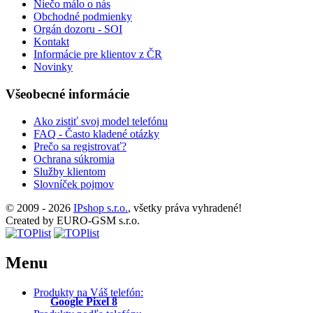
Niečo málo o nás
Obchodné podmienky
Orgán dozoru - SOI
Kontakt
Informácie pre klientov z ČR
Novinky
Všeobecné informácie
Ako zistiť svoj model telefónu
FAQ - Často kladené otázky
Prečo sa registrovať?
Ochrana súkromia
Služby klientom
Slovníček pojmov
© 2009 - 2026
IPshop s.r.o.
, všetky práva vyhradené!
Created by EURO-GSM s.r.o.
Menu
Produkty na Váš telefón:
Google Pixel 8