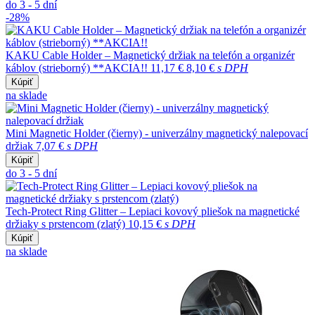
do 3 - 5 dní
-28%
KAKU Cable Holder – Magnetický držiak na telefón a organizér
káblov (strieborný) **AKCIA!!
11,17 €
8,10 €
s DPH
Kúpiť
na sklade
Mini Magnetic Holder (čierny) - univerzálny magnetický nalepovací
držiak
7,07 €
s DPH
Kúpiť
do 3 - 5 dní
Tech-Protect Ring Glitter – Lepiaci kovový pliešok na magnetické
držiaky s prstencom (zlatý)
10,15 €
s DPH
Kúpiť
na sklade