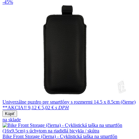
-45%
Univerzálne puzdro pre smartfóny s rozmermi 14.5 x 8.5cm (čierne)
**AKCIA!!
9,12 €
5,02 €
s DPH
Kúpiť
na sklade
Bike Front Storage (čierna) - Cyklistická taška na smartfón