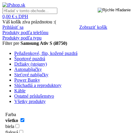
0,00 € s DPH
Váš košík zíva prázdnotou :(
Prihlásiť sa
Zobraziť košík
Produkty podľa telefónu
Produkty podľa typu
Filter pre
Samsung Ativ S (i8750)
Peňaženkové, flip, kožené puzdrá
Športové puzdrá
Držiaky (stojany)
Autonabíjačky
Sieťové nabíjačky
Power Banky
Slúchadlá a reproduktory
Káble
Ostatné príslušenstvo
Všetky produkty
Farba
všetko
biela
fialová