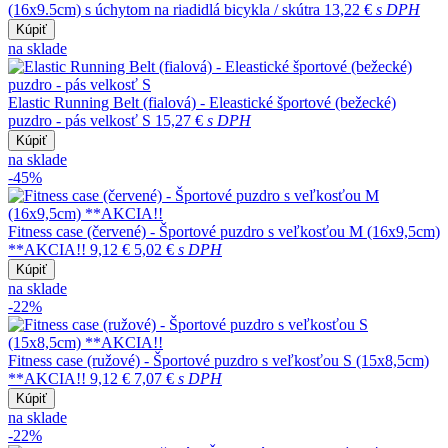
(16x9.5cm) s úchytom na riadidlá bicykla / skútra
13,22 €
s DPH
Kúpiť
na sklade
Elastic Running Belt (fialová) - Eleastické športové (bežecké)
puzdro - pás velkosť S
15,27 €
s DPH
Kúpiť
na sklade
-45%
Fitness case (červené) - Športové puzdro s veľkosťou M (16x9,5cm)
**AKCIA!!
9,12 €
5,02 €
s DPH
Kúpiť
na sklade
-22%
Fitness case (ružové) - Športové puzdro s veľkosťou S (15x8,5cm)
**AKCIA!!
9,12 €
7,07 €
s DPH
Kúpiť
na sklade
-22%