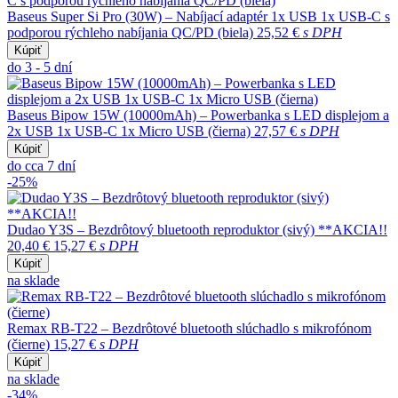
Baseus Super Si Pro (30W) – Nabíjací adaptér 1x USB 1x USB-C s
podporou rýchleho nabíjania QC/PD (biela)
25,52 €
s DPH
Kúpiť
do 3 - 5 dní
Baseus Bipow 15W (10000mAh) – Powerbanka s LED displejom a
2x USB 1x USB-C 1x Micro USB (čierna)
27,57 €
s DPH
Kúpiť
do cca 7 dní
-25%
Dudao Y3S – Bezdrôtový bluetooth reproduktor (sivý) **AKCIA!!
20,40 €
15,27 €
s DPH
Kúpiť
na sklade
Remax RB-T22 – Bezdrôtové bluetooth slúchadlo s mikrofónom
(čierne)
15,27 €
s DPH
Kúpiť
na sklade
-34%