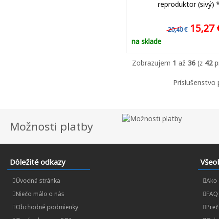
reproduktor (sivý) 
15,27
20,40 €
na sklade
Zobrazujem
1
až
36
(z
42
p
Príslušenstvo
Možnosti platby
Dôležité odkazy
Všeo
Úvodná stránka
Ako 
Niečo málo o nás
FAQ 
Obchodné podmienky
Preč