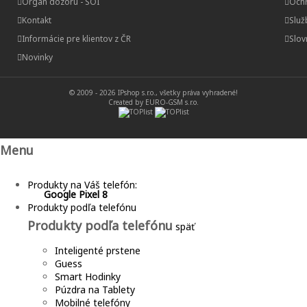
Orgán dozoru - SOI
Och
Kontakt
Služ
Informácie pre klientov z ČR
Slov
Novinky
© 2009 - 2026
IPshop s.r.o.
, všetky práva vyhradené!
Created by EURO-GSM s.r.o.
Menu
Produkty na Váš telefón:
Google Pixel 8
Produkty podľa telefónu
Produkty podľa telefónu
späť
Inteligenté prstene
Guess
Smart Hodinky
Púzdra na Tablety
Mobilné telefóny