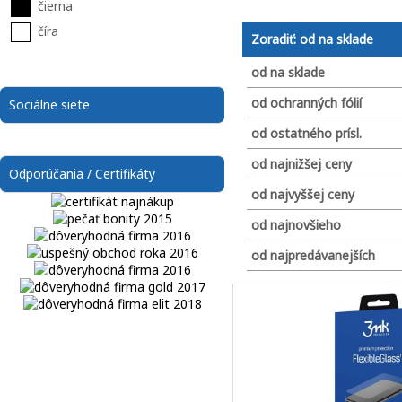
čierna
číra
Zoradiť: od na sklade
od na sklade
od ochranných fólií
Sociálne siete
od ostatného prísl.
od najnižšej ceny
Odporúčania / Certifikáty
od najvyššej ceny
od najnovšieho
od najpredávanejších