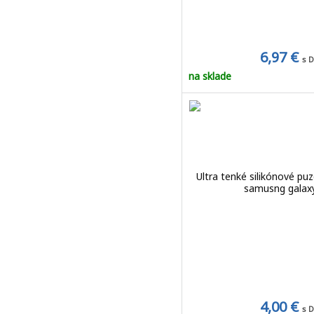
6,97 €
s 
na sklade
Ultra tenké silikónové pu
samusng galax
4,00 €
s 