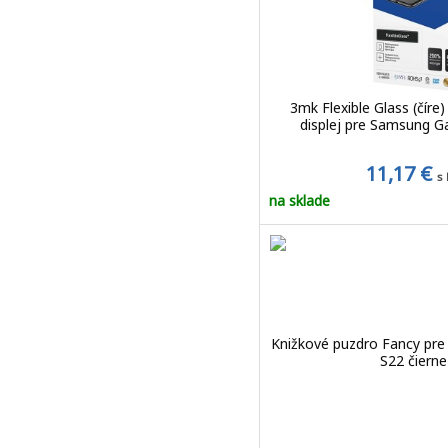
3mk Flexible Glass (číre) 
displej pre Samsung G
11,17 €
s
na sklade
Knižkové puzdro Fancy pr
S22 čierne