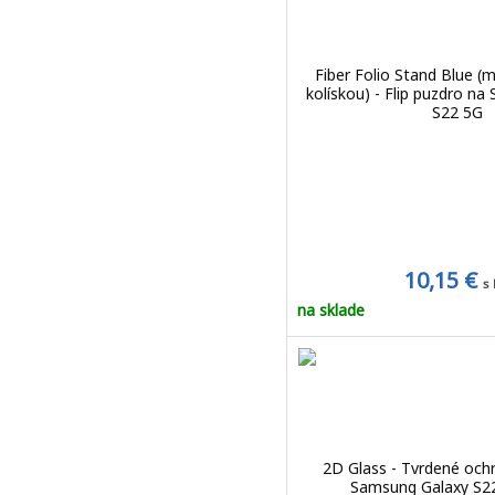
Fiber Folio Stand Blue (
kolískou) - Flip puzdro n
S22 5G
10,15 €
s
na sklade
2D Glass - Tvrdené ochr
Samsung Galaxy S22