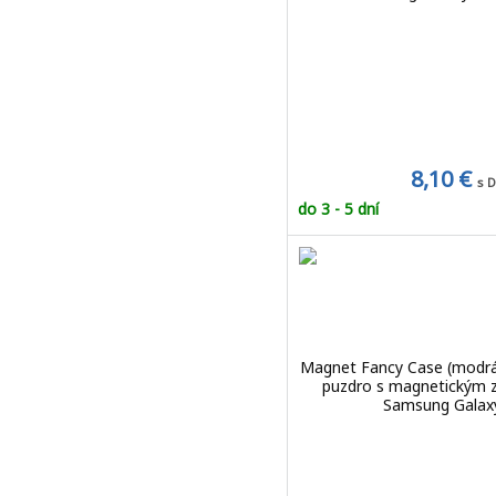
8,10 €
s 
do 3 - 5 dní
Magnet Fancy Case (modrá
puzdro s magnetickým 
Samsung Galax