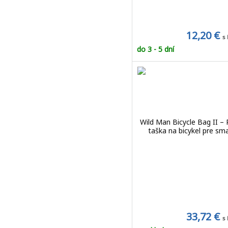
12,20 €
s
do 3 - 5 dní
Wild Man Bicycle Bag II – 
taška na bicykel pre sma
33,72 €
s