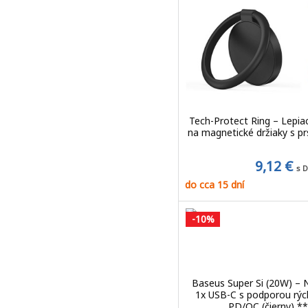
Tech-Protect Ring – Lepiac
na magnetické držiaky s pr
9,12 €
s 
do cca 15 dní
-10%
Baseus Super Si (20W) – N
1x USB-C s podporou rýc
PD/QC (čierny) **