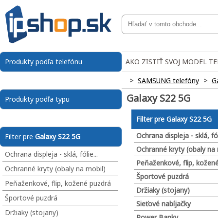
Produkty podľa telefónu
AKO ZISTIŤ SVOJ MODEL T
>
SAMSUNG telefóny
>
G
Galaxy S22 5G
Produkty podľa typu
Filter pre
Galaxy S22 5G
Ochrana displeja - sklá, fóli
Filter pre
Galaxy S22 5G
Ochranné kryty (obaly na 
Ochrana displeja - sklá, fólie...
Peňaženkové, flip, kožen
Ochranné kryty (obaly na mobil)
Športové puzdrá
Peňaženkové, flip, kožené puzdrá
Držiaky (stojany)
Športové puzdrá
Sieťové nabíjačky
Držiaky (stojany)
Power Banky