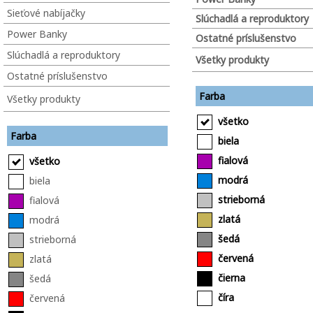
Sieťové nabíjačky
Slúchadlá a reproduktory
Power Banky
Ostatné príslušenstvo
Slúchadlá a reproduktory
Všetky produkty
Ostatné príslušenstvo
Farba
Všetky produkty
všetko
Farba
biela
fialová
všetko
modrá
biela
strieborná
fialová
zlatá
modrá
šedá
strieborná
červená
zlatá
čierna
šedá
číra
červená