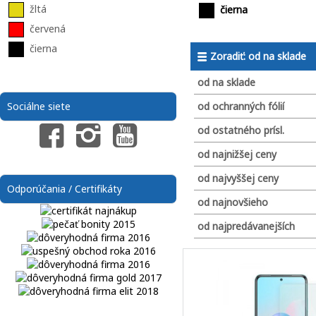
žltá
čierna
červená
čierna
Zoradiť: od na sklade
od na sklade
od ochranných fólií
Sociálne siete
od ostatného prísl.
od najnižšej ceny
od najvyššej ceny
Odporúčania / Certifikáty
od najnovšieho
od najpredávanejších