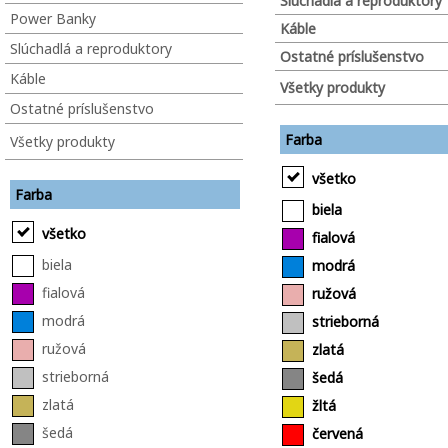
Slúchadlá a reproduktory
Power Banky
Káble
Slúchadlá a reproduktory
Ostatné príslušenstvo
Káble
Všetky produkty
Ostatné príslušenstvo
Farba
Všetky produkty
všetko
Farba
biela
všetko
fialová
biela
modrá
fialová
ružová
modrá
strieborná
ružová
zlatá
strieborná
šedá
zlatá
žltá
šedá
červená