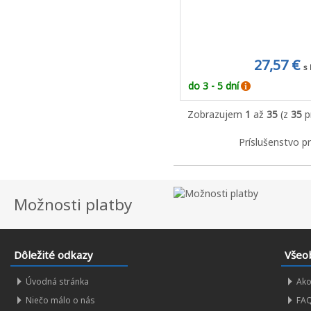
27,57 €
s
do 3 - 5 dní
Zobrazujem
1
až
35
(z
35
p
Príslušenstvo p
Možnosti platby
Dôležité odkazy
Všeo
Úvodná stránka
Ako
Niečo málo o nás
FAQ