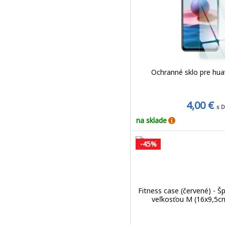
Ochranné sklo pre hua
4,00 €
s 
na sklade
-45%
Fitness case (červené) - Š
veľkosťou M (16x9,5c