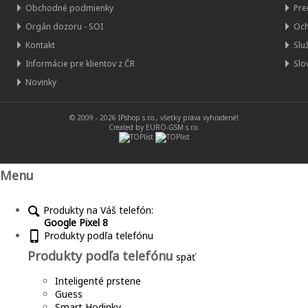
Obchodné podmienky
Pre
Orgán dozoru - SOI
Och
Kontakt
Slu
Informácie pre klientov z ČR
Slo
Novinky
© 2009 - 2026
IPshop s.r.o.
, všetky práva vyhradené!
Created by EURO-GSM s.r.o.
Menu
Produkty na Váš telefón:
Google Pixel 8
Produkty podľa telefónu
Produkty podľa telefónu
späť
Inteligenté prstene
Guess
Smart Hodinky