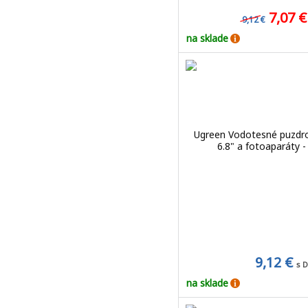
7,07 
9,12 €
na sklade
Ugreen Vodotesné puzdro
6.8" a fotoaparáty -
9,12 €
s 
na sklade