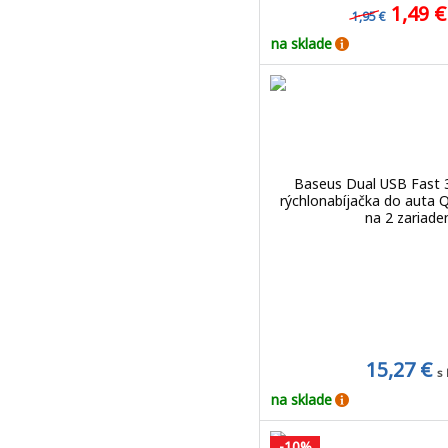
1,49 
1,95 €
na sklade
Baseus Dual USB Fast 3
rýchlonabíjačka do auta Q
na 2 zariade
15,27 €
s
na sklade
-10%