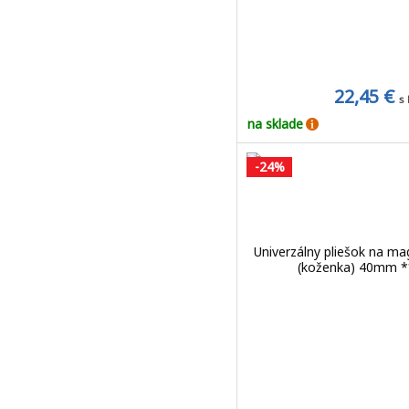
22,45 €
s
na sklade
-24%
Univerzálny pliešok na ma
(koženka) 40mm *