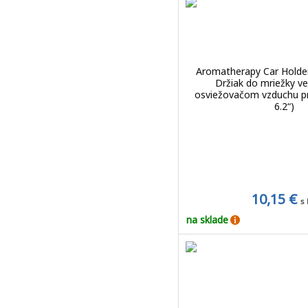
Aromatherapy Car Holder 
Držiak do mriežky ve
osviežovačom vzduchu pr
6.2“)
10,15 €
s
na sklade