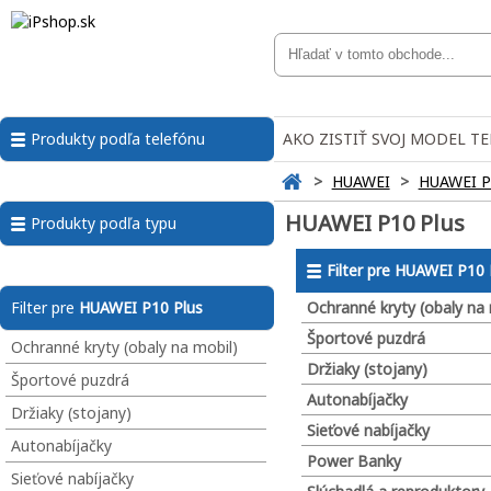
AKO ZISTIŤ SVOJ MODEL T
Produkty podľa telefónu
>
HUAWEI
>
HUAWEI P
HUAWEI P10 Plus
Produkty podľa typu
Filter pre
HUAWEI P10 
Ochranné kryty (obaly na 
Filter pre
HUAWEI P10 Plus
Športové puzdrá
Ochranné kryty (obaly na mobil)
Držiaky (stojany)
Športové puzdrá
Autonabíjačky
Držiaky (stojany)
Sieťové nabíjačky
Autonabíjačky
Power Banky
Sieťové nabíjačky