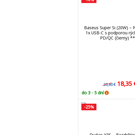
Baseus Super Si (20W) – N
1x USB-C s podporou rýc
PD/QC (čierny) **
18,35
20,40 €
do 3 - 5 dní
-25%
Dudao Y3S – Bezdrôto