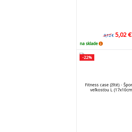
5,02 
9,12 €
na sklade
-22%
Fitness case (žlté) - Šp
veľkosťou L (17x10cm