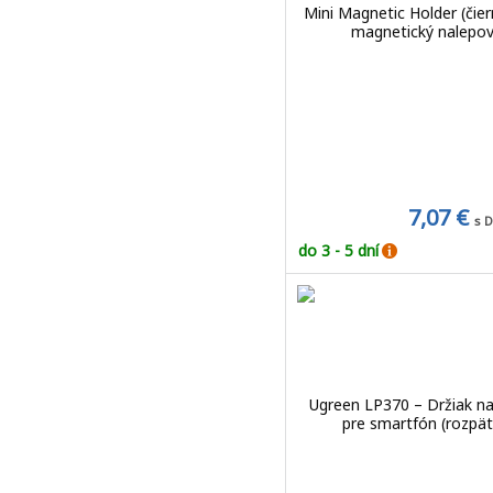
Mini Magnetic Holder (čier
magnetický nalepova
7,07 €
s 
do 3 - 5 dní
Ugreen LP370 – Držiak n
pre smartfón (rozpä