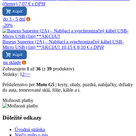
(čierny)
7,07 €
s DPH
Kúpiť
do 3 - 5 dní
-20%
Baseus Superior (2A) – Nabíjací a synchronizačný kábel USB-
Micro USB (1m) **AKCIA!!
10,15 €
8,10 €
s DPH
Kúpiť
na sklade
Zobrazujem
1
až
36
(z
39
produktov)
Stránky:
1
2
>>
Príslušenstvo pre
Moto G5
| kryty, obaly, puzdrá, nabíjačky, držiaky
do auta, temerované sklá, fólie, káble a i.
Možnosti platby
Dôležité odkazy
Úvodná stránka
Niečo málo o nás