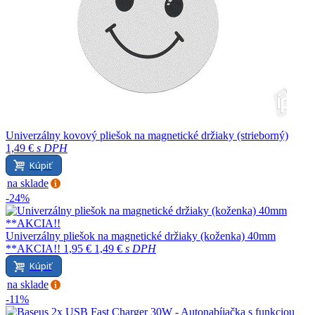
Univerzálny kovový pliešok na magnetické držiaky (strieborný)
1,49 €
s DPH
Kúpiť
na sklade
-24%
Univerzálny pliešok na magnetické držiaky (koženka) 40mm
**AKCIA!!
1,95 €
1,49 €
s DPH
Kúpiť
na sklade
-11%