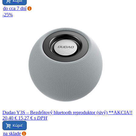
Kúpiť
do cca 7 dní
-25%
Dudao Y3S – Bezdrôtový bluetooth reproduktor (sivý) **AKCIA!!
20,40 €
15,27 €
s DPH
Kúpiť
na sklade