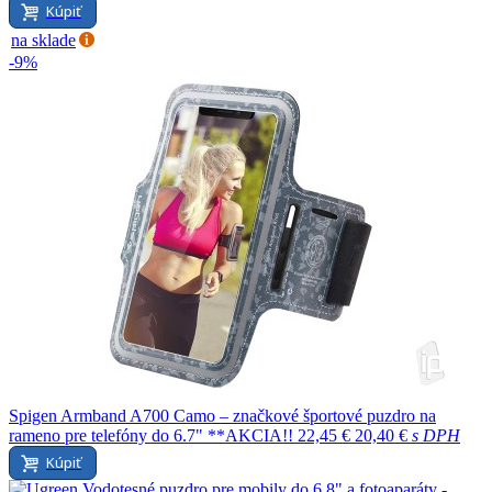
Kúpiť
na sklade
-9%
Spigen Armband A700 Camo – značkové športové puzdro na
rameno pre telefóny do 6.7" **AKCIA!!
22,45 €
20,40 €
s DPH
Kúpiť