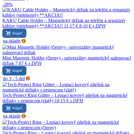
-28%
KAKU Cable Holder – Magnetický držiak na telefón a organizér
káblov (strieborný) **AKCIA!!
11,17 €
8,10 €
s DPH
Kúpiť
na sklade
Mini Magnetic Holder (čierny) - univerzálny magnetický nalepovací
držiak
7,07 €
s DPH
Kúpiť
do 3 - 5 dní
Tech-Protect Ring Glitter – Lepiaci kovový pliešok na magnetické
držiaky s prstencom (zlatý)
10,15 €
s DPH
Kúpiť
na sklade
Tech-Protect Ring – Lepiaci kovový pliešok na magnetické držiaky