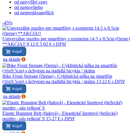
od najvyššej ceny
od najnovšieho
od najpredávanejších
-45%
Univerzálne puzdro pre smartfóny s rozmermi 14.5 x 8.5cm (čierne)
**AKCIA!!
9,12 €
5,02 €
s DPH
Kúpiť
na sklade
Bike Front Storage (čierna) - Cyklistická taška na smartfón
(16x9.5cm) s úchytom na riadidlá bicykla / skútra
13,22 €
s DPH
Kúpiť
na sklade
Elastic Running Belt (fialová) - Eleastické športové (bežecké)
puzdro - pás velkosť S
15,27 €
s DPH
Kúpiť