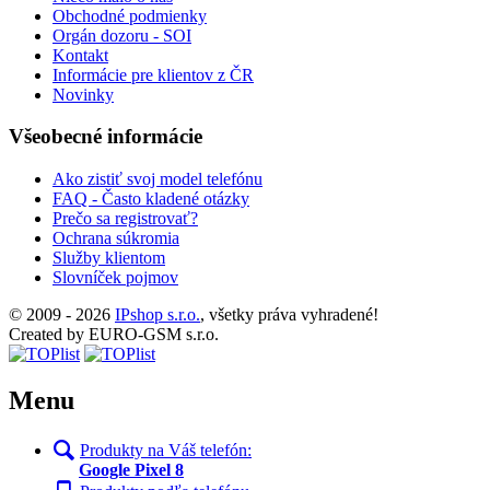
Obchodné podmienky
Orgán dozoru - SOI
Kontakt
Informácie pre klientov z ČR
Novinky
Všeobecné informácie
Ako zistiť svoj model telefónu
FAQ - Často kladené otázky
Prečo sa registrovať?
Ochrana súkromia
Služby klientom
Slovníček pojmov
© 2009 - 2026
IPshop s.r.o.
, všetky práva vyhradené!
Created by EURO-GSM s.r.o.
Menu
Produkty na Váš telefón:
Google Pixel 8