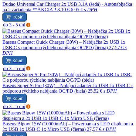
Dudao Universal Car Charger 2x USB 3.1A (šedá) - Autonabíjačka
na 2 zariadenia **AKCIA!!
8,10 €
6,05 €
s DPH
Kúpiť
do 3 - 5 dní
Baseus Compact Quick Charger (30W) – Nabíjačka 2x USB 1x
USB-C s podporou rýchleho nabíjania QC/PD (čierna)
27,57 €
s
DPH
Kúpiť
do 3 - 5 dní
Baseus Super Si Pro (30W) – Nabíjací adaptér 1x USB 1x USB-C s
podporou rýchleho nabíjania QC/PD (biela)
25,52 €
s DPH
Kúpiť
do 3 - 5 dní
Baseus Bipow 15W (10000mAh) – Powerbanka s LED displejom a
2x USB 1x USB-C 1x Micro USB (čierna)
27,57 €
s DPH