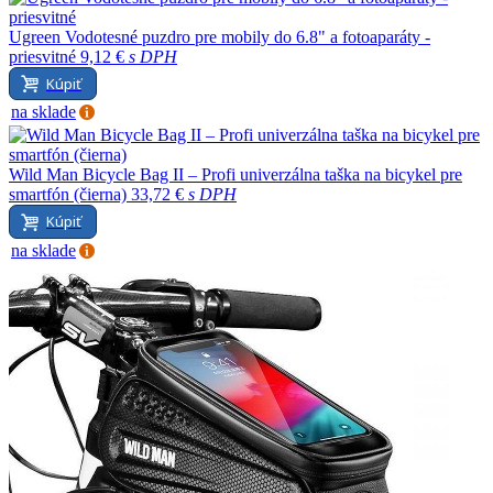
Ugreen Vodotesné puzdro pre mobily do 6.8" a fotoaparáty -
priesvitné
9,12 €
s DPH
Kúpiť
na sklade
Wild Man Bicycle Bag II – Profi univerzálna taška na bicykel pre
smartfón (čierna)
33,72 €
s DPH
Kúpiť
na sklade