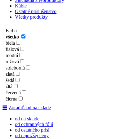
Slúchadlá a reproduktory
Káble
Ostatné príslušenstvo
Všetky produkty
Farba
všetko
biela
fialová
modrá
ružová
strieborná
zlatá
šedá
žltá
červená
čierna
Zoradiť: od na sklade
od na sklade
od ochranných fólií
od ostatného prísl.
od najnižšej ceny