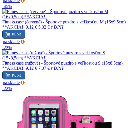
na sklade
-45%
Fitness case (červené) - Športové puzdro s veľkosťou M (16x9,5cm)
**AKCIA!!
9,12 €
5,02 €
s DPH
Kúpiť
na sklade
-22%
Fitness case (ružové) - Športové puzdro s veľkosťou S (15x8,5cm)
**AKCIA!!
9,12 €
7,07 €
s DPH
Kúpiť
na sklade
-22%