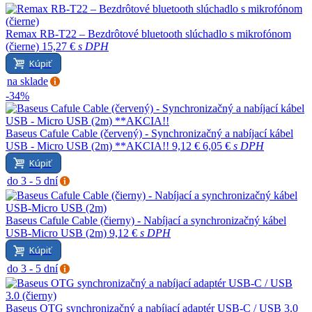
Remax RB-T22 – Bezdrôtové bluetooth slúchadlo s mikrofónom
(čierne)
15,27 €
s DPH
Kúpiť
na sklade
-34%
Baseus Cafule Cable (červený) - Synchronizačný a nabíjací kábel
USB - Micro USB (2m) **AKCIA!!
9,12 €
6,05 €
s DPH
Kúpiť
do 3 - 5 dní
Baseus Cafule Cable (čierny) - Nabíjací a synchronizačný kábel
USB-Micro USB (2m)
9,12 €
s DPH
Kúpiť
do 3 - 5 dní
Baseus OTG synchronizačný a nabíjací adaptér USB-C / USB 3.0