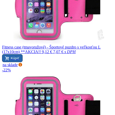
Fitness case (tmavoružové) - Športové puzdro s veľkosťou L
(17x10cm) **AKCIA!!
9,12 €
7,07 €
s DPH
Kúpiť
na sklade
-22%