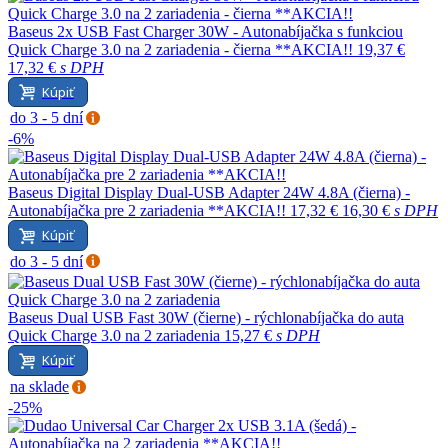
Baseus 2x USB Fast Charger 30W - Autonabíjačka s funkciou
Quick Charge 3.0 na 2 zariadenia - čierna **AKCIA!!
19,37 €
17,32 €
s DPH
Kúpiť
do 3 - 5 dní
-6%
Baseus Digital Display Dual-USB Adapter 24W 4.8A (čierna) -
Autonabíjačka pre 2 zariadenia **AKCIA!!
17,32 €
16,30 €
s DPH
Kúpiť
do 3 - 5 dní
Baseus Dual USB Fast 30W (čierne) - rýchlonabíjačka do auta
Quick Charge 3.0 na 2 zariadenia
15,27 €
s DPH
Kúpiť
na sklade
-25%