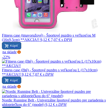
Fitness case (tmavoružové) - Športové puzdro s veľkosťou M
(16x9,5cm) **AKCIA!!
9,12 €
7,07 €
s DPH
Kúpiť
na sklade
-22%
Fitness case (žlté) - Športové puzdro s veľkosťou L (17x10cm)
**AKCIA!!
9,12 €
7,07 €
s DPH
Kúpiť
na sklade
Nordic Running Belt - Univerzálne športové puzdro pre zariadenia s
uhlopriečkou do 6" (modré)
9,12 €
s DPH