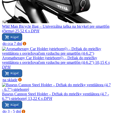
Wild Man Bicycle Bag – Univerzálna taška na bicykel pre smartfón
(čierna)
25,52 €
s DPH
Kúpiť
do cca 7 dní
Aromatherapy Car Holder (strieborný) – Držiak do mriežky
ventilátora s osviežovačom vzduchu pre smartfón (4-6.2“)
10,15 €
s
DPH
Kúpiť
na sklade
Baseus Cannon Steel Holder – Držiak do mriežky ventilátora (4.7 -
6.7“) strieborný
13,22 €
s DPH
Kúpiť
do 3 - 5 dní