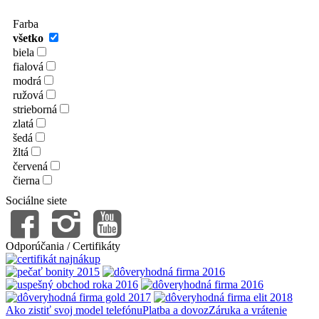
Farba
všetko
biela
fialová
modrá
ružová
strieborná
zlatá
šedá
žltá
červená
čierna
Sociálne siete
Odporúčania / Certifikáty
Ako zistiť svoj model telefónu
Platba a dovoz
Záruka a vrátenie