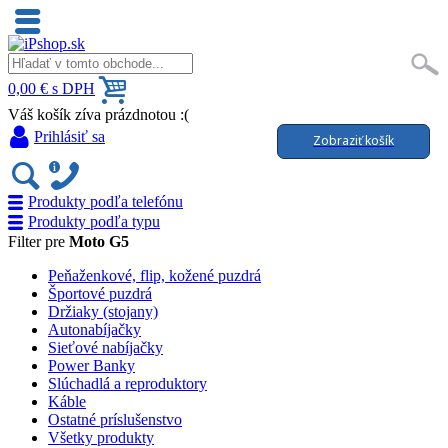
0,00 € s DPH
Váš košík zíva prázdnotou :(
Prihlásiť sa
Zobraziť košík
Produkty podľa telefónu
Produkty podľa typu
Filter pre
Moto G5
Peňaženkové, flip, kožené puzdrá
Športové puzdrá
Držiaky (stojany)
Autonabíjačky
Sieťové nabíjačky
Power Banky
Slúchadlá a reproduktory
Káble
Ostatné príslušenstvo
Všetky produkty