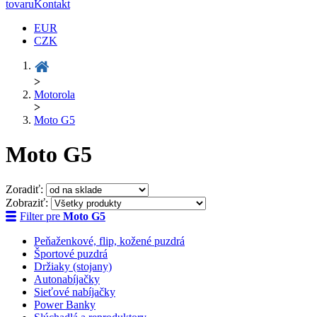
tovaru
Kontakt
EUR
CZK
>
Motorola
>
Moto G5
Moto G5
Zoradiť:
Zobraziť:
Filter pre
Moto G5
Peňaženkové, flip, kožené puzdrá
Športové puzdrá
Držiaky (stojany)
Autonabíjačky
Sieťové nabíjačky
Power Banky