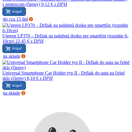
s prstencom (čierny)
9,12 €
s DPH
Kúpiť
do cca 15 dní
Ugreen LP370 – Držiak na palubnú dosku pre smartfón (rozpätie 6-
10cm)
22,45 €
s DPH
Kúpiť
na sklade
Universal Smartphone Car Holder typ II - Držiak do auta na čelné
sklo (čierny)
8,10 €
s DPH
Kúpiť
na sklade