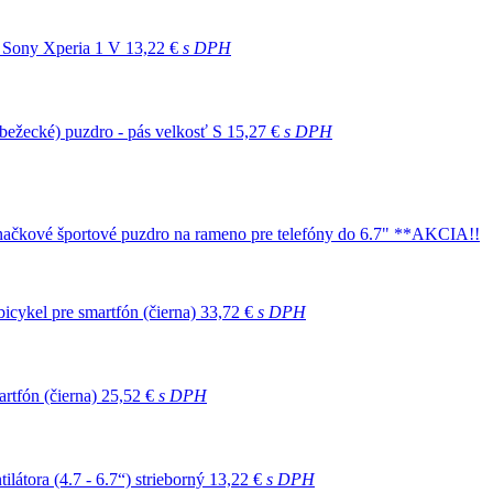
e Sony Xperia 1 V
13,22 €
s DPH
 (bežecké) puzdro - pás velkosť S
15,27 €
s DPH
čkové športové puzdro na rameno pre telefóny do 6.7" **AKCIA!!
icykel pre smartfón (čierna)
33,72 €
s DPH
rtfón (čierna)
25,52 €
s DPH
átora (4.7 - 6.7“) strieborný
13,22 €
s DPH