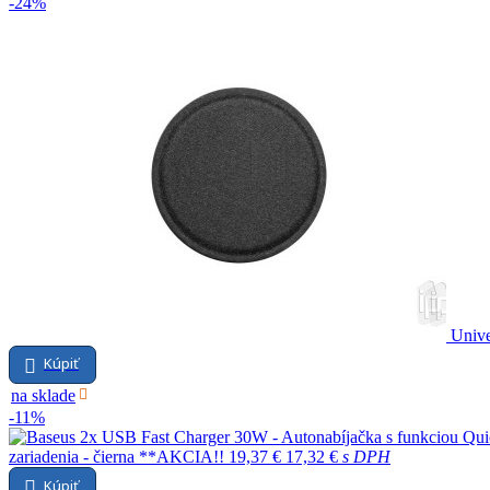
-24%
Unive
Kúpiť
na sklade
-11%
zariadenia - čierna **AKCIA!!
19,37 €
17,32 €
s DPH
Kúpiť