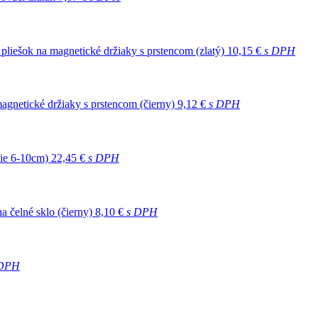
 pliešok na magnetické držiaky s prstencom (zlatý)
10,15 €
s DPH
agnetické držiaky s prstencom (čierny)
9,12 €
s DPH
tie 6-10cm)
22,45 €
s DPH
a čelné sklo (čierny)
8,10 €
s DPH
 DPH