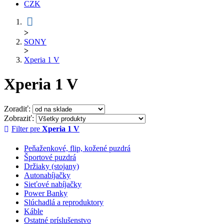
CZK
>
SONY
>
Xperia 1 V
Xperia 1 V
Zoradiť:
Zobraziť:
Filter pre
Xperia 1 V
Peňaženkové, flip, kožené puzdrá
Športové puzdrá
Držiaky (stojany)
Autonabíjačky
Sieťové nabíjačky
Power Banky
Slúchadlá a reproduktory
Káble
Ostatné príslušenstvo