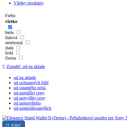
Všetky produkty
Farba
všetko
biela
fialová
strieborná
zlatá
šedá
čierna
Zoradiť: od na sklade
od na sklade
od ochranných fólií
od ostatného prísl.
od najnižšej ceny
od najvyššej ceny
od najnovšieho
od najpredávanejších
Kúpiť