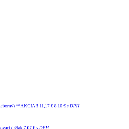
trieborný) **AKCIA!!
11,17 €
8,10 €
s DPH
ovací držiak
7,07 €
s DPH