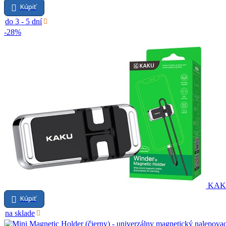
Kúpiť
do 3 - 5 dní
-28%
KAKU 
Kúpiť
na sklade