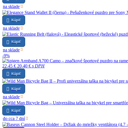
na sklade
Kúpiť
na sklade
Kúpiť
na sklade
-9%
22,45 €
20,40 €
s DPH
Kúpiť
Kúpiť
na sklade
Kúpiť
do cca 7 dní