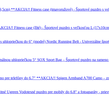
Fitness case (tmavoružové) - Športové puzdro s
Fitness case (žlté) - Športové puzdro s veľkosťou L (17x1
Nordic Running Belt - Univerzálne šport
SOX Sport Bag – Športové puzdro na rameno 
Spigen Armband A700 Camo – zna
Ugreen Vodotesné puzdro pre mobily do 6.8" a fotoaparáty - pries