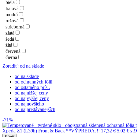
biela
fialová
modrá
ružová
strieborná
zlatá
šedá
žltá
červená
čierna
Zoradiť: od na sklade
od na sklade
od ochranných fólií
od ostatného prísl.
od najnižšej ceny
od najvyššej ceny
od najnovšieho
od najpredávanejších
-71%
Xperia Z1 (L39h) Front & Back **VÝPREDAJ!!
17,32 €
5,02 €
s 
Kúpiť