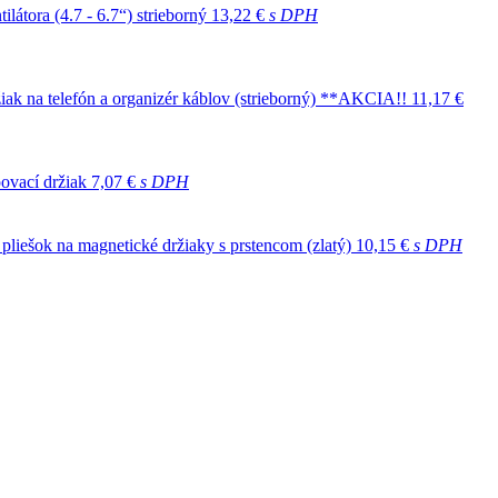
átora (4.7 - 6.7“) strieborný
13,22 €
s DPH
k na telefón a organizér káblov (strieborný) **AKCIA!!
11,17 €
ovací držiak
7,07 €
s DPH
 pliešok na magnetické držiaky s prstencom (zlatý)
10,15 €
s DPH