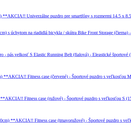
Univerzálne puzdro pre smartfóny s rozmermi 14.5 x 8
Bike Front Storage (čierna) 
Elastic Running Belt (fialová) - Eleastické športové
Fitness case (červené) - Športové puzdro s veľkosťo
Fitness case (ružové) - Športové puzdro s veľkosťou S
Fitness case (tmavoružové) - Športové puzdro s 