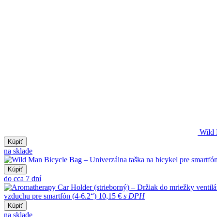
Wild 
Kúpiť
na sklade
Kúpiť
do cca 7 dní
vzduchu pre smartfón (4-6.2“)
10,15 €
s DPH
Kúpiť
na sklade