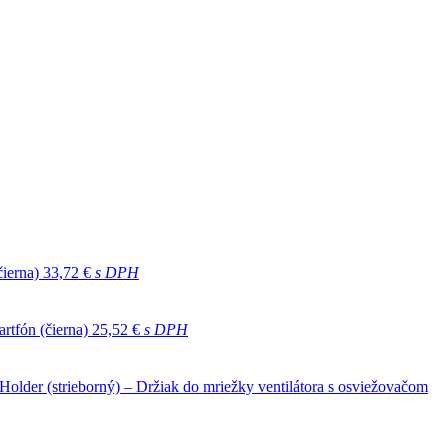
čierna)
33,72 €
s DPH
rtfón (čierna)
25,52 €
s DPH
older (strieborný) – Držiak do mriežky ventilátora s osviežovačom