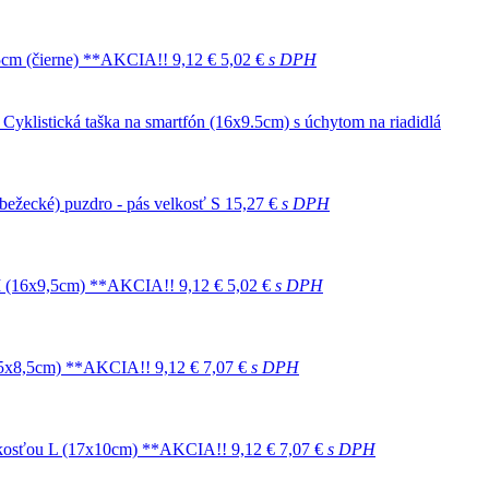
.5cm (čierne) **AKCIA!!
9,12 €
5,02 €
s DPH
- Cyklistická taška na smartfón (16x9.5cm) s úchytom na riadidlá
 (bežecké) puzdro - pás velkosť S
15,27 €
s DPH
u M (16x9,5cm) **AKCIA!!
9,12 €
5,02 €
s DPH
 (15x8,5cm) **AKCIA!!
9,12 €
7,07 €
s DPH
veľkosťou L (17x10cm) **AKCIA!!
9,12 €
7,07 €
s DPH