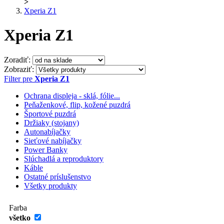
>
Xperia Z1
Xperia Z1
Zoradiť:
Zobraziť:
Filter pre
Xperia Z1
Ochrana displeja - sklá, fólie...
Peňaženkové, flip, kožené puzdrá
Športové puzdrá
Držiaky (stojany)
Autonabíjačky
Sieťové nabíjačky
Power Banky
Slúchadlá a reproduktory
Káble
Ostatné príslušenstvo
Všetky produkty
Farba
všetko