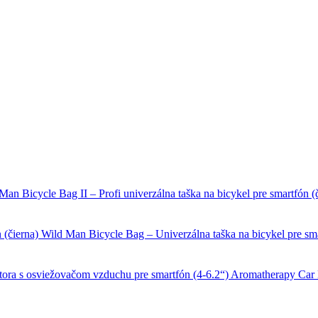
Man Bicycle Bag II – Profi univerzálna taška na bicykel pre smartfón (
Wild Man Bicycle Bag – Univerzálna taška na bicykel pre sma
Aromatherapy Car H