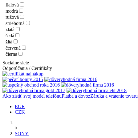
fialová
modrá
ružová
strieborná
zlatá
šedá
žltá
červená
čierna
Sociálne siete
Odporúčania / Certifikáty
Ako zistiť svoj model telefónu
Platba a dovoz
Záruka a vrátenie tovaru
EUR
CZK
>
SONY