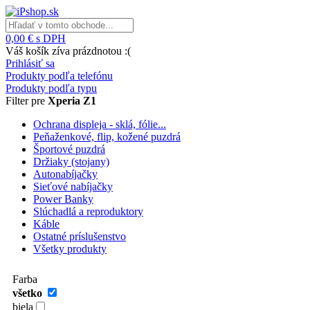
0,00 € s DPH
Váš košík zíva prázdnotou :(
Prihlásiť sa
Produkty podľa telefónu
Produkty podľa typu
Filter pre
Xperia Z1
Ochrana displeja - sklá, fólie...
Peňaženkové, flip, kožené puzdrá
Športové puzdrá
Držiaky (stojany)
Autonabíjačky
Sieťové nabíjačky
Power Banky
Slúchadlá a reproduktory
Káble
Ostatné príslušenstvo
Všetky produkty
Farba
všetko
biela