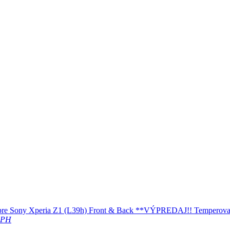
Temperovan
DPH