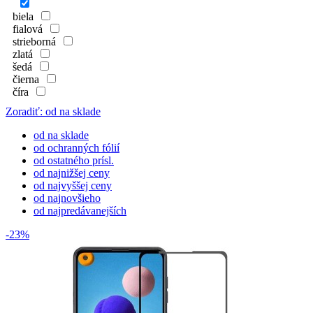
biela
fialová
strieborná
zlatá
šedá
čierna
číra
Zoradiť: od na sklade
od na sklade
od ochranných fólií
od ostatného prísl.
od najnižšej ceny
od najvyššej ceny
od najnovšieho
od najpredávanejších
-23%