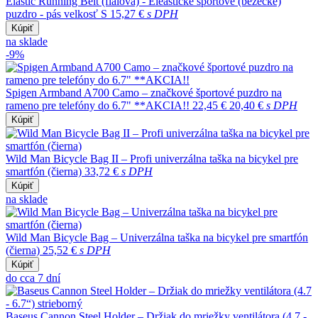
Elastic Running Belt (fialová) - Eleastické športové (bežecké)
puzdro - pás velkosť S
15,27 €
s DPH
Kúpiť
na sklade
-9%
Spigen Armband A700 Camo – značkové športové puzdro na
rameno pre telefóny do 6.7" **AKCIA!!
22,45 €
20,40 €
s DPH
Kúpiť
Wild Man Bicycle Bag II – Profi univerzálna taška na bicykel pre
smartfón (čierna)
33,72 €
s DPH
Kúpiť
na sklade
Wild Man Bicycle Bag – Univerzálna taška na bicykel pre smartfón
(čierna)
25,52 €
s DPH
Kúpiť
do cca 7 dní
Baseus Cannon Steel Holder – Držiak do mriežky ventilátora (4.7 -