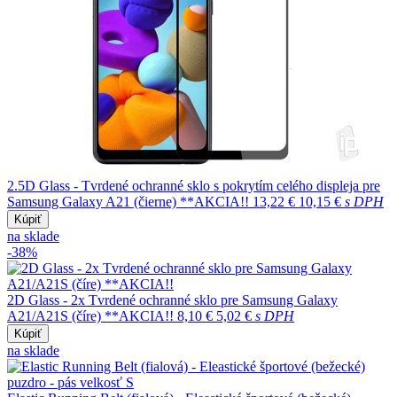
2.5D Glass - Tvrdené ochranné sklo s pokrytím celého displeja pre
Samsung Galaxy A21 (čierne) **AKCIA!!
13,22 €
10,15 €
s DPH
Kúpiť
na sklade
-38%
2D Glass - 2x Tvrdené ochranné sklo pre Samsung Galaxy
A21/A21S (číre) **AKCIA!!
8,10 €
5,02 €
s DPH
Kúpiť
na sklade