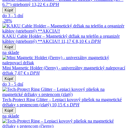
6.7“) strieborný
13,22 €
s DPH
Kúpiť
do 3 - 5 dní
-28%
KAKU Cable Holder – Magnetický držiak na telefón a organizér
káblov (strieborný) **AKCIA!!
11,17 €
8,10 €
s DPH
Kúpiť
na sklade
Mini Magnetic Holder (čierny) - univerzálny magnetický nalepovací
držiak
7,07 €
s DPH
Kúpiť
do 3 - 5 dní
Tech-Protect Ring Glitter – Lepiaci kovový pliešok na magnetické
držiaky s prstencom (zlatý)
10,15 €
s DPH
Kúpiť
na sklade