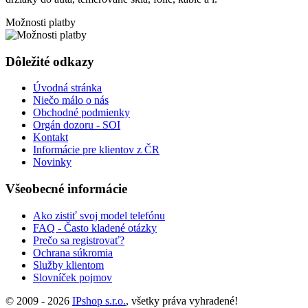
Možnosti platby
Dôležité odkazy
Úvodná stránka
Niečo málo o nás
Obchodné podmienky
Orgán dozoru - SOI
Kontakt
Informácie pre klientov z ČR
Novinky
Všeobecné informácie
Ako zistiť svoj model telefónu
FAQ - Často kladené otázky
Prečo sa registrovať?
Ochrana súkromia
Služby klientom
Slovníček pojmov
© 2009 - 2026
IPshop s.r.o.
, všetky práva vyhradené!