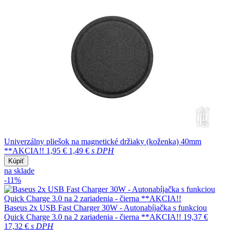
Univerzálny pliešok na magnetické držiaky (koženka) 40mm
**AKCIA!!
1,95 €
1,49 €
s DPH
Kúpiť
na sklade
-11%
Baseus 2x USB Fast Charger 30W - Autonabíjačka s funkciou
Quick Charge 3.0 na 2 zariadenia - čierna **AKCIA!!
19,37 €
17,32 €
s DPH