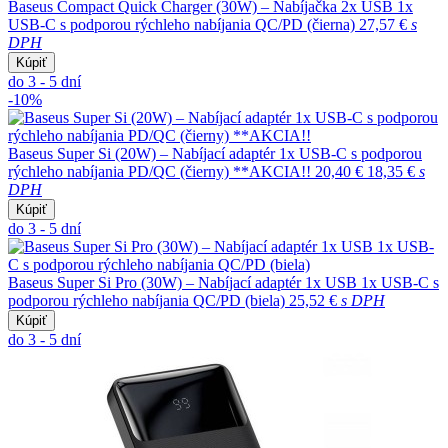
Baseus Compact Quick Charger (30W) – Nabíjačka 2x USB 1x
USB-C s podporou rýchleho nabíjania QC/PD (čierna)
27,57 €
s
DPH
Kúpiť
do 3 - 5 dní
-10%
Baseus Super Si (20W) – Nabíjací adaptér 1x USB-C s podporou
rýchleho nabíjania PD/QC (čierny) **AKCIA!!
20,40 €
18,35 €
s
DPH
Kúpiť
do 3 - 5 dní
Baseus Super Si Pro (30W) – Nabíjací adaptér 1x USB 1x USB-C s
podporou rýchleho nabíjania QC/PD (biela)
25,52 €
s DPH
Kúpiť
do 3 - 5 dní