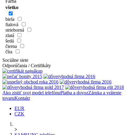
Farba
všetko
biela
fialová
strieborná
zlatá
šedá
čierna
číra
Sociálne siete
Odporúčania / Certifikáty
Ako zistiť svoj model telefónu
Platba a dovoz
Záruka a vrátenie
tovaru
Kontakt
EUR
CZK
>
SAMSUNG telefóny