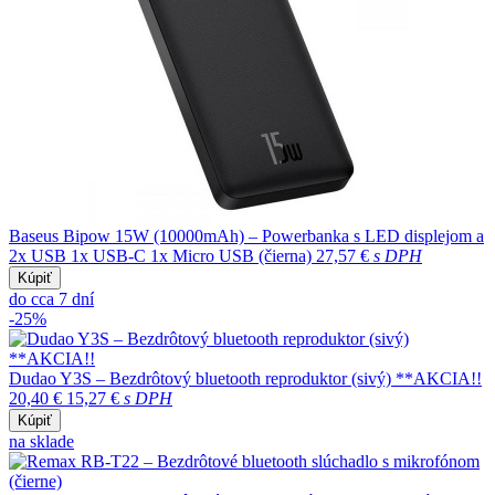
Baseus Bipow 15W (10000mAh) – Powerbanka s LED displejom a
2x USB 1x USB-C 1x Micro USB (čierna)
27,57 €
s DPH
Kúpiť
do cca 7 dní
-25%
Dudao Y3S – Bezdrôtový bluetooth reproduktor (sivý) **AKCIA!!
20,40 €
15,27 €
s DPH
Kúpiť
na sklade