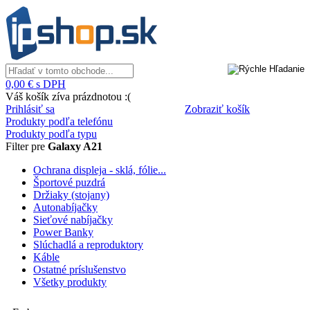
0,00 € s DPH
Váš košík zíva prázdnotou :(
Prihlásiť sa
Zobraziť košík
Produkty podľa telefónu
Produkty podľa typu
Filter pre
Galaxy A21
Ochrana displeja - sklá, fólie...
Športové puzdrá
Držiaky (stojany)
Autonabíjačky
Sieťové nabíjačky
Power Banky
Slúchadlá a reproduktory
Káble
Ostatné príslušenstvo
Všetky produkty