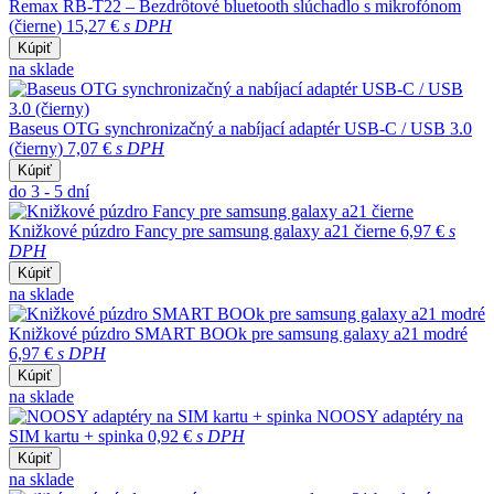
Remax RB-T22 – Bezdrôtové bluetooth slúchadlo s mikrofónom
(čierne)
15,27 €
s DPH
Kúpiť
na sklade
Baseus OTG synchronizačný a nabíjací adaptér USB-C / USB 3.0
(čierny)
7,07 €
s DPH
Kúpiť
do 3 - 5 dní
Knižkové púzdro Fancy pre samsung galaxy a21 čierne
6,97 €
s
DPH
Kúpiť
na sklade
Knižkové púzdro SMART BOOk pre samsung galaxy a21 modré
6,97 €
s DPH
Kúpiť
na sklade
NOOSY adaptéry na
SIM kartu + spinka
0,92 €
s DPH
Kúpiť
na sklade