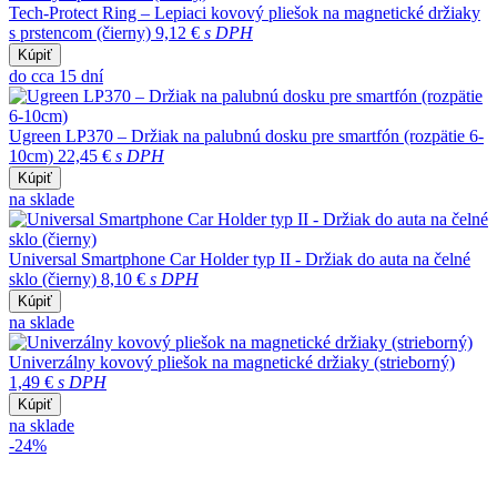
Tech-Protect Ring – Lepiaci kovový pliešok na magnetické držiaky
s prstencom (čierny)
9,12 €
s DPH
Kúpiť
do cca 15 dní
Ugreen LP370 – Držiak na palubnú dosku pre smartfón (rozpätie 6-
10cm)
22,45 €
s DPH
Kúpiť
na sklade
Universal Smartphone Car Holder typ II - Držiak do auta na čelné
sklo (čierny)
8,10 €
s DPH
Kúpiť
na sklade
Univerzálny kovový pliešok na magnetické držiaky (strieborný)
1,49 €
s DPH
Kúpiť
na sklade
-24%