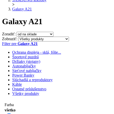
>
Galaxy A21
Galaxy A21
Zoradiť:
Zobraziť:
Filter pre
Galaxy A21
Ochrana displeja - sklá, fólie...
Športové puzdrá
Držiaky (stojany)
Autonabíjačky
Sieťové nabíjačky
Power Banky
Slúchadlá a reproduktory
Káble
Ostatné príslušenstvo
Všetky produkty
Farba
všetko