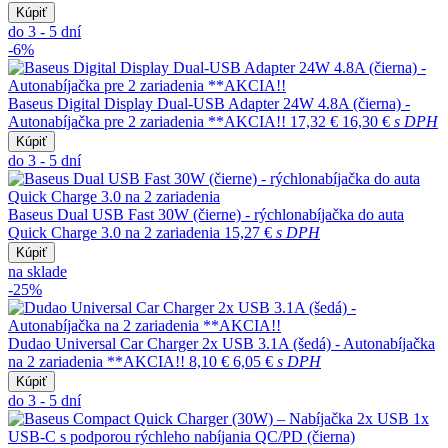
Kúpiť
do 3 - 5 dní
-6%
Baseus Digital Display Dual-USB Adapter 24W 4.8A (čierna) -
Autonabíjačka pre 2 zariadenia **AKCIA!!
17,32 €
16,30 €
s DPH
Kúpiť
do 3 - 5 dní
Baseus Dual USB Fast 30W (čierne) - rýchlonabíjačka do auta
Quick Charge 3.0 na 2 zariadenia
15,27 €
s DPH
Kúpiť
na sklade
-25%
Dudao Universal Car Charger 2x USB 3.1A (šedá) - Autonabíjačka
na 2 zariadenia **AKCIA!!
8,10 €
6,05 €
s DPH
Kúpiť
do 3 - 5 dní