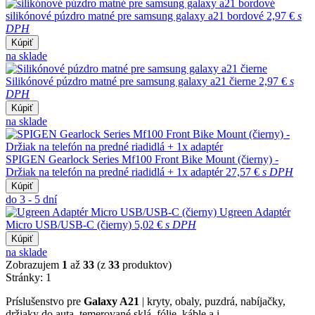
silikónové púzdro matné pre samsung galaxy a21 bordové
2,97 €
s
DPH
Kúpiť
na sklade
Silikónové púzdro matné pre samsung galaxy a21 čierne
2,97 €
s
DPH
Kúpiť
na sklade
SPIGEN Gearlock Series Mf100 Front Bike Mount (čierny) -
Držiak na telefón na predné riadidlá + 1x adaptér
27,57 €
s DPH
Kúpiť
do 3 - 5 dní
Ugreen Adaptér
Micro USB/USB-C (čierny)
5,02 €
s DPH
Kúpiť
na sklade
Zobrazujem
1
až
33
(z
33
produktov)
Stránky:
1
Príslušenstvo pre
Galaxy A21
| kryty, obaly, puzdrá, nabíjačky,
držiaky do auta, temerované sklá, fólie, káble a i.