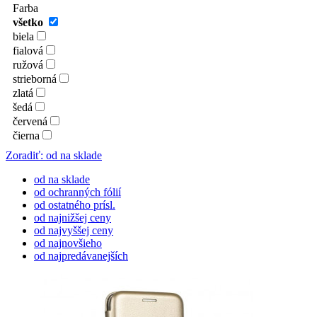
Farba
všetko
biela
fialová
ružová
strieborná
zlatá
šedá
červená
čierna
Zoradiť: od na sklade
od na sklade
od ochranných fólií
od ostatného prísl.
od najnižšej ceny
od najvyššej ceny
od najnovšieho
od najpredávanejších