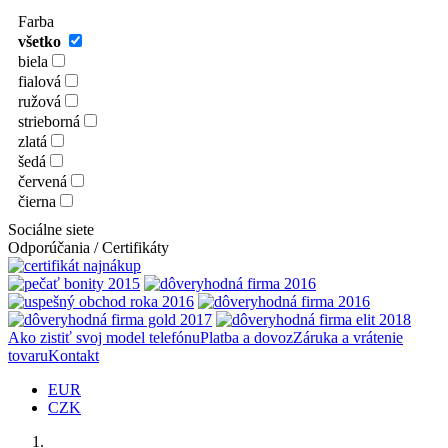
Farba
všetko
biela
fialová
ružová
strieborná
zlatá
šedá
červená
čierna
Sociálne siete
Odporúčania / Certifikáty
Ako zistiť svoj model telefónu
Platba a dovoz
Záruka a vrátenie
tovaru
Kontakt
EUR
CZK