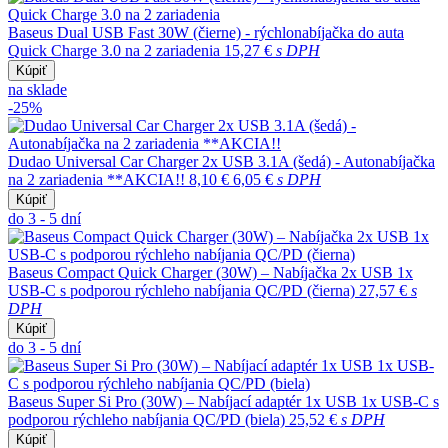
Baseus Dual USB Fast 30W (čierne) - rýchlonabíjačka do auta
Quick Charge 3.0 na 2 zariadenia
15,27 €
s DPH
Kúpiť
na sklade
-25%
Dudao Universal Car Charger 2x USB 3.1A (šedá) - Autonabíjačka
na 2 zariadenia **AKCIA!!
8,10 €
6,05 €
s DPH
Kúpiť
do 3 - 5 dní
Baseus Compact Quick Charger (30W) – Nabíjačka 2x USB 1x
USB-C s podporou rýchleho nabíjania QC/PD (čierna)
27,57 €
s
DPH
Kúpiť
do 3 - 5 dní
Baseus Super Si Pro (30W) – Nabíjací adaptér 1x USB 1x USB-C s
podporou rýchleho nabíjania QC/PD (biela)
25,52 €
s DPH
Kúpiť