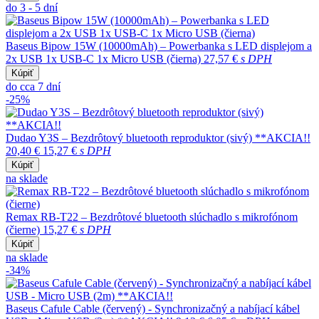
do 3 - 5 dní
Baseus Bipow 15W (10000mAh) – Powerbanka s LED displejom a
2x USB 1x USB-C 1x Micro USB (čierna)
27,57 €
s DPH
Kúpiť
do cca 7 dní
-25%
Dudao Y3S – Bezdrôtový bluetooth reproduktor (sivý) **AKCIA!!
20,40 €
15,27 €
s DPH
Kúpiť
na sklade
Remax RB-T22 – Bezdrôtové bluetooth slúchadlo s mikrofónom
(čierne)
15,27 €
s DPH
Kúpiť
na sklade
-34%
Baseus Cafule Cable (červený) - Synchronizačný a nabíjací kábel