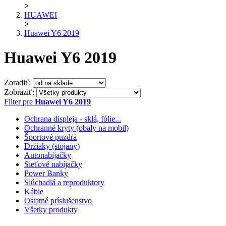
>
HUAWEI
>
Huawei Y6 2019
Huawei Y6 2019
Zoradiť:
Zobraziť:
Filter pre
Huawei Y6 2019
Ochrana displeja - sklá, fólie...
Ochranné kryty (obaly na mobil)
Športové puzdrá
Držiaky (stojany)
Autonabíjačky
Sieťové nabíjačky
Power Banky
Slúchadlá a reproduktory
Káble
Ostatné príslušenstvo
Všetky produkty