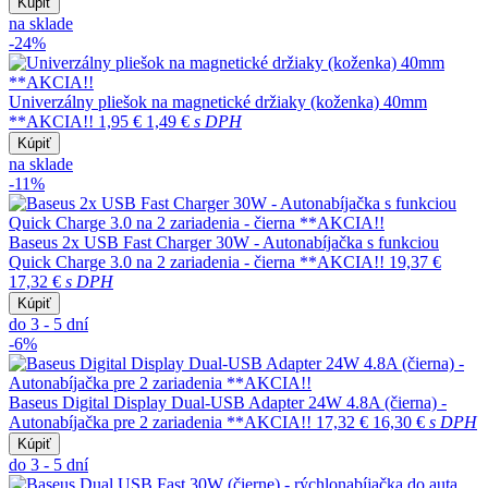
Kúpiť
na sklade
-24%
Univerzálny pliešok na magnetické držiaky (koženka) 40mm
**AKCIA!!
1,95 €
1,49 €
s DPH
Kúpiť
na sklade
-11%
Baseus 2x USB Fast Charger 30W - Autonabíjačka s funkciou
Quick Charge 3.0 na 2 zariadenia - čierna **AKCIA!!
19,37 €
17,32 €
s DPH
Kúpiť
do 3 - 5 dní
-6%
Baseus Digital Display Dual-USB Adapter 24W 4.8A (čierna) -
Autonabíjačka pre 2 zariadenia **AKCIA!!
17,32 €
16,30 €
s DPH
Kúpiť
do 3 - 5 dní