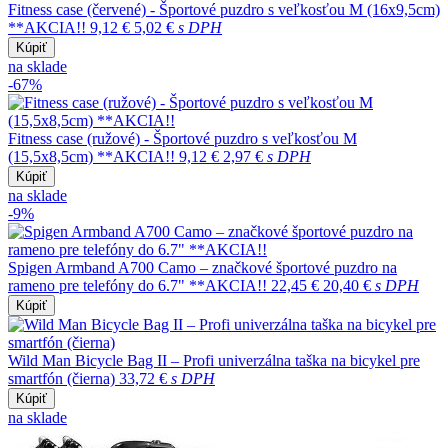
Fitness case (červené) - Športové puzdro s veľkosťou M (16x9,5cm)
**AKCIA!!
9,12 €
5,02 €
s DPH
Kúpiť
na sklade
-67%
Fitness case (ružové) - Športové puzdro s veľkosťou M
(15,5x8,5cm) **AKCIA!!
9,12 €
2,97 €
s DPH
Kúpiť
na sklade
-9%
Spigen Armband A700 Camo – značkové športové puzdro na
rameno pre telefóny do 6.7" **AKCIA!!
22,45 €
20,40 €
s DPH
Kúpiť
Wild Man Bicycle Bag II – Profi univerzálna taška na bicykel pre
smartfón (čierna)
33,72 €
s DPH
Kúpiť
na sklade