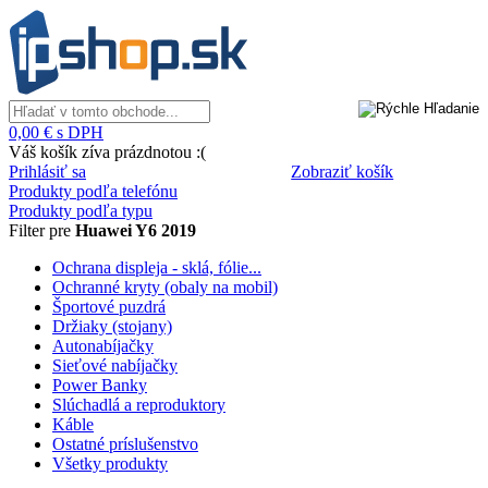
0,00 € s DPH
Váš košík zíva prázdnotou :(
Prihlásiť sa
Zobraziť košík
Produkty podľa telefónu
Produkty podľa typu
Filter pre
Huawei Y6 2019
Ochrana displeja - sklá, fólie...
Ochranné kryty (obaly na mobil)
Športové puzdrá
Držiaky (stojany)
Autonabíjačky
Sieťové nabíjačky
Power Banky
Slúchadlá a reproduktory
Káble
Ostatné príslušenstvo
Všetky produkty