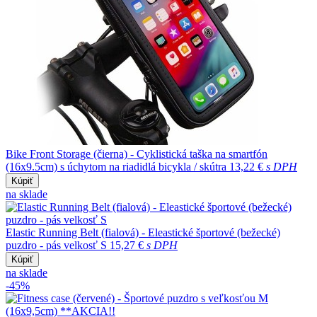
Bike Front Storage (čierna) - Cyklistická taška na smartfón
(16x9.5cm) s úchytom na riadidlá bicykla / skútra
13,22 €
s DPH
Kúpiť
na sklade
Elastic Running Belt (fialová) - Eleastické športové (bežecké)
puzdro - pás velkosť S
15,27 €
s DPH
Kúpiť
na sklade
-45%