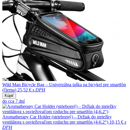
Wild Man Bicycle Bag – Univerzálna taška na bicykel pre smartfón
(čierna)
25,52 €
s DPH
Kúpiť
do cca 7 dní
Aromatherapy Car Holder (strieborný) – Držiak do mriežky
ventilátora s osviežovačom vzduchu pre smartfón (4-6.2“)
10,15 €
s
DPH