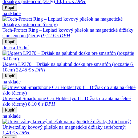
držiaky s prstencom (zlatý)
10,15 €
s DPH
Kúpiť
na sklade
Tech-Protect Ring – Lepiaci kovový pliešok na magnetické držiaky
s prstencom (čierny)
9,12 €
s DPH
Kúpiť
do cca 15 dní
Ugreen LP370 – Držiak na palubnú dosku pre smartfón (rozpätie 6-
10cm)
22,45 €
s DPH
Kúpiť
na sklade
Universal Smartphone Car Holder typ II - Držiak do auta na čelné
sklo (čierny)
8,10 €
s DPH
Kúpiť
na sklade
Univerzálny kovový pliešok na magnetické držiaky (strieborný)
1,49 €
s DPH