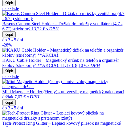
Kúpiť
na sklade
Baseus Cannon Steel Holder – Držiak do mriežky ventilátora (4.7 -
6.7“) strieborný
13,22 €
s DPH
Kúpiť
do 3 - 5 dní
-28%
KAKU Cable Holder – Magnetický držiak na telefón a organizér
káblov (strieborný) **AKCIA!!
11,17 €
8,10 €
s DPH
Kúpiť
na sklade
Mini Magnetic Holder (čierny) - univerzálny magnetický nalepovací
držiak
7,07 €
s DPH
Kúpiť
do 3 - 5 dní
Tech-Protect Ring Glitter – Lepiaci kovový pliešok na magnetické