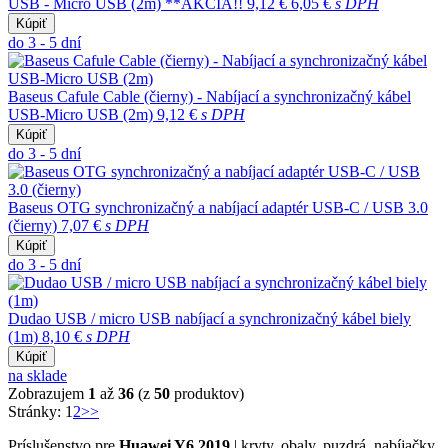
USB - Micro USB (2m) **AKCIA!!
9,12 €
6,05 €
s DPH
Kúpiť
do 3 - 5 dní
Baseus Cafule Cable (čierny) - Nabíjací a synchronizačný kábel
USB-Micro USB (2m)
9,12 €
s DPH
Kúpiť
do 3 - 5 dní
Baseus OTG synchronizačný a nabíjací adaptér USB-C / USB 3.0
(čierny)
7,07 €
s DPH
Kúpiť
do 3 - 5 dní
Dudao USB / micro USB nabíjací a synchronizačný kábel biely
(1m)
8,10 €
s DPH
Kúpiť
na sklade
Zobrazujem
1
až
36
(z
50
produktov)
Stránky:
1
2
>>
Príslušenstvo pre
Huawei Y6 2019
| kryty, obaly, puzdrá, nabíjačky,