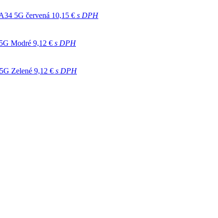
 A34 5G červená
10,15 €
s DPH
 5G Modré
9,12 €
s DPH
 5G Zelené
9,12 €
s DPH