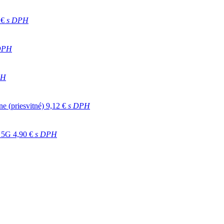
 €
s DPH
DPH
PH
 (priesvitné)
9,12 €
s DPH
 5G
4,90 €
s DPH