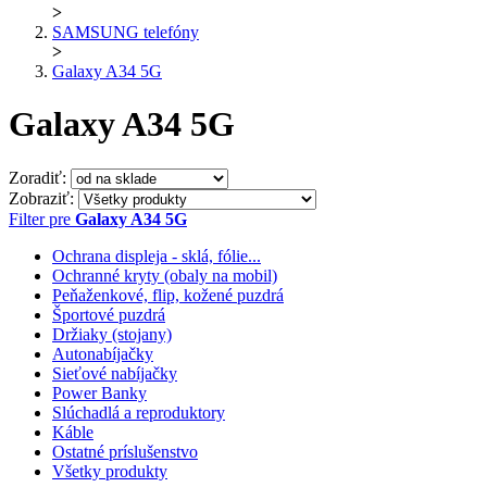
>
SAMSUNG telefóny
>
Galaxy A34 5G
Galaxy A34 5G
Zoradiť:
Zobraziť:
Filter pre
Galaxy A34 5G
Ochrana displeja - sklá, fólie...
Ochranné kryty (obaly na mobil)
Peňaženkové, flip, kožené puzdrá
Športové puzdrá
Držiaky (stojany)
Autonabíjačky
Sieťové nabíjačky
Power Banky
Slúchadlá a reproduktory
Káble
Ostatné príslušenstvo
Všetky produkty