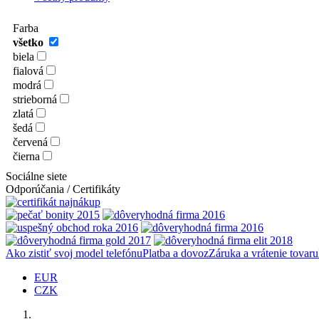
Farba
všetko
biela
fialová
modrá
strieborná
zlatá
šedá
červená
čierna
Sociálne siete
Odporúčania / Certifikáty
Ako zistiť svoj model telefónu
Platba a dovoz
Záruka a vrátenie tovaru
EUR
CZK