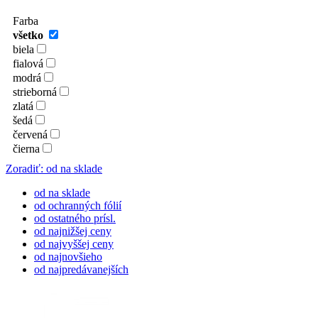
Farba
všetko
biela
fialová
modrá
strieborná
zlatá
šedá
červená
čierna
Zoradiť: od na sklade
od na sklade
od ochranných fólií
od ostatného prísl.
od najnižšej ceny
od najvyššej ceny
od najnovšieho
od najpredávanejších