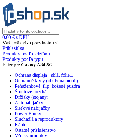
0,00 € s DPH
Váš košík zíva prázdnotou :(
Prihlásiť sa
Produkty podľa telefónu
Produkty podľa typu
Filter pre
Galaxy A34 5G
Ochrana displeja - sklá, fólie...
Ochranné kryty (obaly na mobil)
Peňaženkové, flip, kožené puzdrá
Športové puzdrá
Držiaky (stojany)
Autonabíjačky
Sieťové nabíjačky
Power Banky
Slúchadlá a reproduktory
Káble
Ostatné príslušenstvo
Všetky produkty