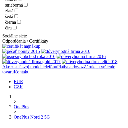
strieborná
zlatá
šedá
čierna
číra
Sociálne siete
Odporúčania / Certifikáty
Ako zistiť svoj model telefónu
Platba a dovoz
Záruka a vrátenie
tovaru
Kontakt
EUR
CZK
>
OnePlus
>
OnePlus Nord 2 5G