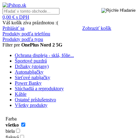
0,00 € s DPH
Váš košík zíva prázdnotou :(
Prihlásiť sa
Zobraziť košík
Produkty podľa telefónu
Produkty podľa typu
Filter pre
OnePlus Nord 2 5G
Ochrana displeja - sklá, fólie...
Športové puzdrá
Držiaky (stojany)
Autonabíjačky
Sieťové nabíjačky
Power Banky
Slúchadlá a reproduktory
Káble
Ostatné príslušenstvo
Všetky produkty
Farba
všetko
biela
fialová