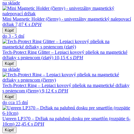
na sklade
Mini Magnetic Holder (čierny) - univerzálny magnetický nalepovací
držiak
7,07 €
s DPH
Kúpiť
do 3 - 5 dní
Tech-Protect Ring Glitter – Lepiaci kovový pliešok na magnetické
držiaky s prstencom (zlatý)
10,15 €
s DPH
Kúpiť
na sklade
Tech-Protect Ring – Lepiaci kovový pliešok na magnetické držiaky
s prstencom (čierny)
9,12 €
s DPH
Kúpiť
do cca 15 dní
Ugreen LP370 – Držiak na palubnú dosku pre smartfón (rozpätie 6-
10cm)
22,45 €
s DPH
Kúpiť