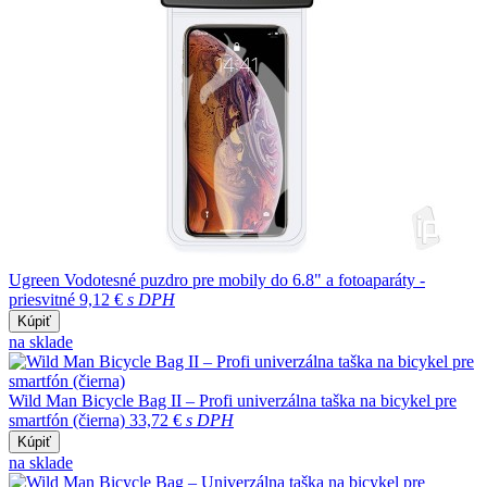
Ugreen Vodotesné puzdro pre mobily do 6.8" a fotoaparáty -
priesvitné
9,12 €
s DPH
Kúpiť
na sklade
Wild Man Bicycle Bag II – Profi univerzálna taška na bicykel pre
smartfón (čierna)
33,72 €
s DPH
Kúpiť
na sklade