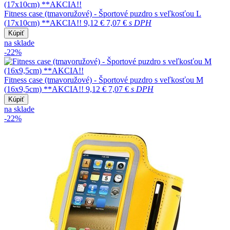
Fitness case (tmavoružové) - Športové puzdro s veľkosťou L
(17x10cm) **AKCIA!!
9,12 €
7,07 €
s DPH
Kúpiť
na sklade
-22%
Fitness case (tmavoružové) - Športové puzdro s veľkosťou M
(16x9,5cm) **AKCIA!!
9,12 €
7,07 €
s DPH
Kúpiť
na sklade
-22%