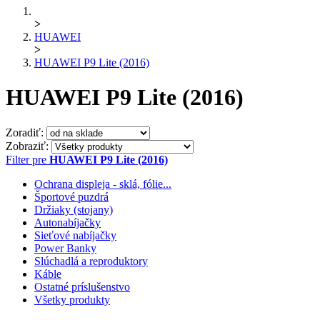
>
HUAWEI
>
HUAWEI P9 Lite (2016)
HUAWEI P9 Lite (2016)
Zoradiť:
Zobraziť:
Filter pre
HUAWEI P9 Lite (2016)
Ochrana displeja - sklá, fólie...
Športové puzdrá
Držiaky (stojany)
Autonabíjačky
Sieťové nabíjačky
Power Banky
Slúchadlá a reproduktory
Káble
Ostatné príslušenstvo
Všetky produkty