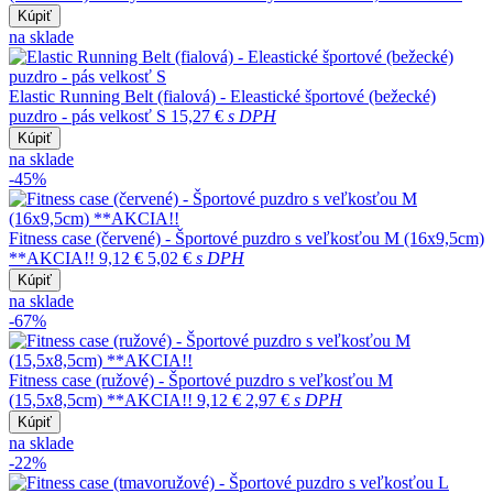
Kúpiť
na sklade
Elastic Running Belt (fialová) - Eleastické športové (bežecké)
puzdro - pás velkosť S
15,27 €
s DPH
Kúpiť
na sklade
-45%
Fitness case (červené) - Športové puzdro s veľkosťou M (16x9,5cm)
**AKCIA!!
9,12 €
5,02 €
s DPH
Kúpiť
na sklade
-67%
Fitness case (ružové) - Športové puzdro s veľkosťou M
(15,5x8,5cm) **AKCIA!!
9,12 €
2,97 €
s DPH
Kúpiť
na sklade
-22%