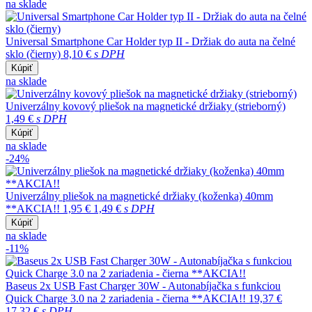
na sklade
Universal Smartphone Car Holder typ II - Držiak do auta na čelné
sklo (čierny)
8,10 €
s DPH
Kúpiť
na sklade
Univerzálny kovový pliešok na magnetické držiaky (strieborný)
1,49 €
s DPH
Kúpiť
na sklade
-24%
Univerzálny pliešok na magnetické držiaky (koženka) 40mm
**AKCIA!!
1,95 €
1,49 €
s DPH
Kúpiť
na sklade
-11%
Baseus 2x USB Fast Charger 30W - Autonabíjačka s funkciou
Quick Charge 3.0 na 2 zariadenia - čierna **AKCIA!!
19,37 €
17,32 €
s DPH