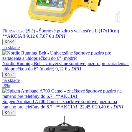
Fitness case (žlté) - Športové puzdro s veľkosťou L (17x10cm)
**AKCIA!!
9,12 €
7,07 €
s DPH
Kúpiť
na sklade
Nordic Running Belt - Univerzálne športové puzdro pre zariadenia s
uhlopriečkou do 6" (modré)
9,12 €
s DPH
Kúpiť
na sklade
-9%
Spigen Armband A700 Camo – značkové športové puzdro na
rameno pre telefóny do 6.7" **AKCIA!!
22,45 €
20,40 €
s DPH
Kúpiť