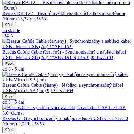
Remax RB-T22 – Bezdrôtové bluetooth slúchadlo s mikrofónom
(čierne)
15,27 €
s DPH
Kúpiť
na sklade
-34%
Baseus Cafule Cable (červený) - Synchronizačný a nabíjací kábel
USB - Micro USB (2m) **AKCIA!!
9,12 €
6,05 €
s DPH
Kúpiť
do 3 - 5 dní
Baseus Cafule Cable (čierny) - Nabíjací a synchronizačný kábel
USB-Micro USB (2m)
9,12 €
s DPH
Kúpiť
do 3 - 5 dní
Baseus OTG synchronizačný a nabíjací adaptér USB-C / USB 3.0
(čierny)
7,07 €
s DPH
Kúpiť