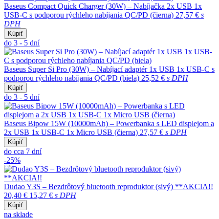
Baseus Compact Quick Charger (30W) – Nabíjačka 2x USB 1x
USB-C s podporou rýchleho nabíjania QC/PD (čierna)
27,57 €
s
DPH
Kúpiť
do 3 - 5 dní
Baseus Super Si Pro (30W) – Nabíjací adaptér 1x USB 1x USB-C s
podporou rýchleho nabíjania QC/PD (biela)
25,52 €
s DPH
Kúpiť
do 3 - 5 dní
Baseus Bipow 15W (10000mAh) – Powerbanka s LED displejom a
2x USB 1x USB-C 1x Micro USB (čierna)
27,57 €
s DPH
Kúpiť
do cca 7 dní
-25%
Dudao Y3S – Bezdrôtový bluetooth reproduktor (sivý) **AKCIA!!
20,40 €
15,27 €
s DPH
Kúpiť
na sklade