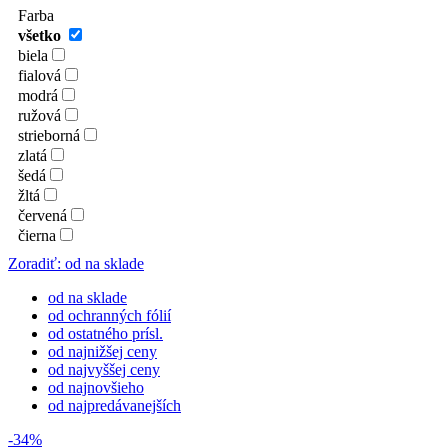
Farba
všetko
biela
fialová
modrá
ružová
strieborná
zlatá
šedá
žltá
červená
čierna
Zoradiť: od na sklade
od na sklade
od ochranných fólií
od ostatného prísl.
od najnižšej ceny
od najvyššej ceny
od najnovšieho
od najpredávanejších
-34%