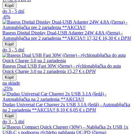
Kúpiť
do 3 - 5 dní
-6%
Baseus Digital Display Dual-USB Adapter 24W 4.8A (čierna) -
Autonabíjačka pre 2 zariadenia **AKCIA!!
17,32 €
16,30 €
s DPH
Kúpiť
do 3 - 5 dní
Baseus Dual USB Fast 30W (čierne) - rýchlonabíjačka do auta
Quick Charge 3.0 na 2 zariadenia
15,27 €
s DPH
Kúpiť
na sklade
-25%
Dudao Universal Car Charger 2x USB 3.1A (šedá) - Autonabíjačka
na 2 zariadenia **AKCIA!!
8,10 €
6,05 €
s DPH
Kúpiť
do 3 - 5 dní