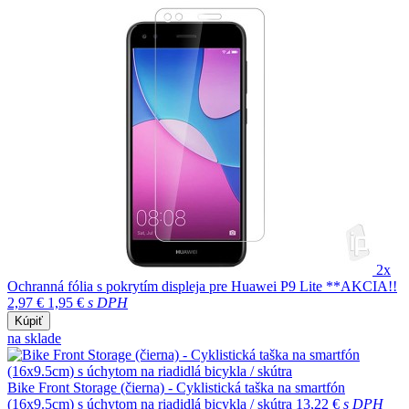
2x
Ochranná fólia s pokrytím displeja pre Huawei P9 Lite **AKCIA!!
2,97 €
1,95 €
s DPH
Kúpiť
na sklade
Bike Front Storage (čierna) - Cyklistická taška na smartfón
(16x9.5cm) s úchytom na riadidlá bicykla / skútra
13,22 €
s DPH