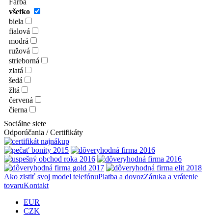
Farba
všetko
biela
fialová
modrá
ružová
strieborná
zlatá
šedá
žltá
červená
čierna
Sociálne siete
Odporúčania / Certifikáty
Ako zistiť svoj model telefónu
Platba a dovoz
Záruka a vrátenie
tovaru
Kontakt
EUR
CZK