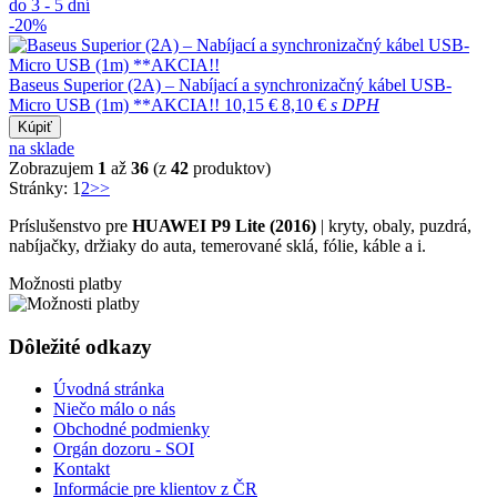
do 3 - 5 dní
-20%
Baseus Superior (2A) – Nabíjací a synchronizačný kábel USB-
Micro USB (1m) **AKCIA!!
10,15 €
8,10 €
s DPH
Kúpiť
na sklade
Zobrazujem
1
až
36
(z
42
produktov)
Stránky:
1
2
>>
Príslušenstvo pre
HUAWEI P9 Lite (2016)
| kryty, obaly, puzdrá,
nabíjačky, držiaky do auta, temerované sklá, fólie, káble a i.
Možnosti platby
Dôležité odkazy
Úvodná stránka
Niečo málo o nás
Obchodné podmienky
Orgán dozoru - SOI
Kontakt
Informácie pre klientov z ČR