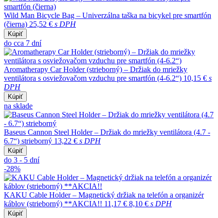
Wild Man Bicycle Bag – Univerzálna taška na bicykel pre smartfón
(čierna)
25,52 €
s DPH
Kúpiť
do cca 7 dní
Aromatherapy Car Holder (strieborný) – Držiak do mriežky
ventilátora s osviežovačom vzduchu pre smartfón (4-6.2“)
10,15 €
s
DPH
Kúpiť
na sklade
Baseus Cannon Steel Holder – Držiak do mriežky ventilátora (4.7 -
6.7“) strieborný
13,22 €
s DPH
Kúpiť
do 3 - 5 dní
-28%
KAKU Cable Holder – Magnetický držiak na telefón a organizér
káblov (strieborný) **AKCIA!!
11,17 €
8,10 €
s DPH
Kúpiť