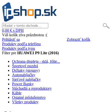
0,00 € s DPH
Váš košík zíva prázdnotou :(
Prihlásiť sa
Zobraziť košík
Produkty podľa telefónu
Produkty podľa typu
Filter pre
HUAWEI P9 Lite (2016)
Ochrana displeja - sklá, fólie...
Športové puzdrá
Držiaky (stojany)
Autonabíjačky
Sieťové nabíjačky
Power Banky
Slúchadlá a reproduktory
Káble
Ostatné príslušenstvo
Všetky produkty