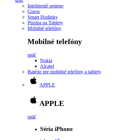
späť
Inteligenté prstene
Guess
Smart Hodinky
Púzdra na Tablety
Mobilné telefóny
Mobilné telefóny
späť
Nokia
Alcatel
Batérie pre mobilné telefóny a tablety
APPLE
APPLE
späť
Séria iPhone