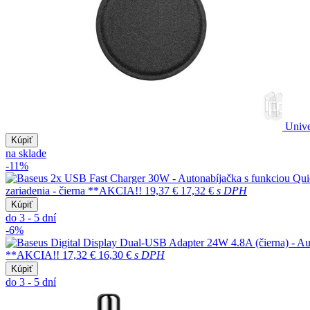
Unive
Kúpiť
na sklade
-11%
zariadenia - čierna **AKCIA!!
19,37 €
17,32 €
s DPH
Kúpiť
do 3 - 5 dní
-6%
**AKCIA!!
17,32 €
16,30 €
s DPH
Kúpiť
do 3 - 5 dní