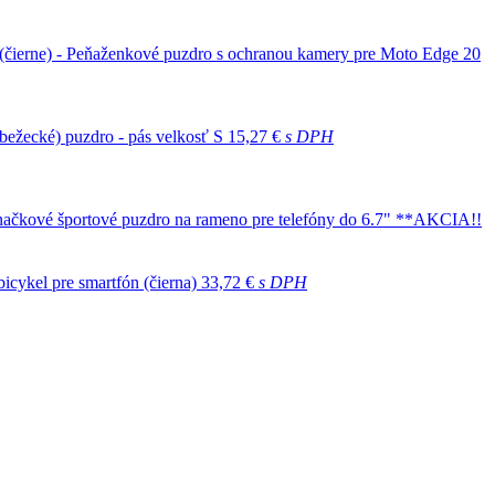
 (čierne) - Peňaženkové puzdro s ochranou kamery pre Moto Edge 20
 (bežecké) puzdro - pás velkosť S
15,27 €
s DPH
čkové športové puzdro na rameno pre telefóny do 6.7" **AKCIA!!
icykel pre smartfón (čierna)
33,72 €
s DPH