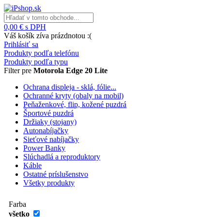
0,00 € s DPH
Váš košík zíva prázdnotou :(
Prihlásiť sa
Produkty podľa telefónu
Produkty podľa typu
Filter pre
Motorola Edge 20 Lite
Ochrana displeja - sklá, fólie...
Ochranné kryty (obaly na mobil)
Peňaženkové, flip, kožené puzdrá
Športové puzdrá
Držiaky (stojany)
Autonabíjačky
Sieťové nabíjačky
Power Banky
Slúchadlá a reproduktory
Káble
Ostatné príslušenstvo
Všetky produkty
Farba
všetko