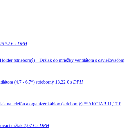
25,52 €
s DPH
older (strieborný) – Držiak do mriežky ventilátora s osviežovačom
átora (4.7 - 6.7“) strieborný
13,22 €
s DPH
k na telefón a organizér káblov (strieborný) **AKCIA!!
11,17 €
ovací držiak
7,07 €
s DPH