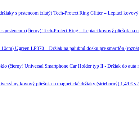
Tech-Protect Ring Glitter – Lepiaci kovový
Tech-Protect Ring – Lepiaci kovový pliešok na m
Ugreen LP370 – Držiak na palubnú dosku pre smartfón (rozpä
Universal Smartphone Car Holder typ II - Držiak do auta n
iverzálny kovový pliešok na magnetické držiaky (strieborný)
1,49 €
s