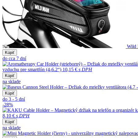
Wild 
Kúpiť
do cca 7 dní
vzduchu pre smartfón (4-6.2“)
10,15 €
s DPH
Kúpiť
na sklade
Kúpiť
do 3 - 5 dní
-28%
8,10 €
s DPH
Kúpiť
na sklade