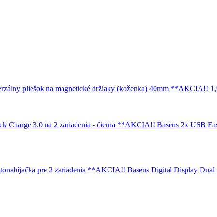
rzálny pliešok na magnetické držiaky (koženka) 40mm **AKCIA!!
1,
Baseus 2x USB Fast
Baseus Digital Display Dual