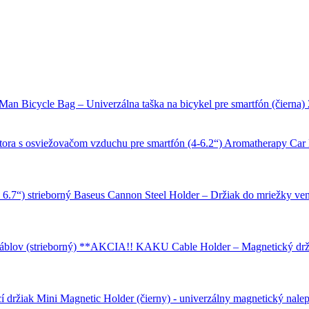
Man Bicycle Bag – Univerzálna taška na bicykel pre smartfón (čierna)
Aromatherapy Car H
Baseus Cannon Steel Holder – Držiak do mriežky ventil
KAKU Cable Holder – Magnetický držia
Mini Magnetic Holder (čierny) - univerzálny magnetický nalep