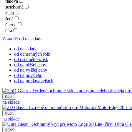
fialová
strieborná
zlatá
šedá
čierna
číra
Zoradiť: od na sklade
od na sklade
od ochranných fólií
od ostatného prísl.
od najnižšej ceny
od najvyššej ceny
od najnovšieho
od najpredávanejších
Kúpiť
na sklade
Kúpiť
na sklade
Ultra Cle
Kúpiť