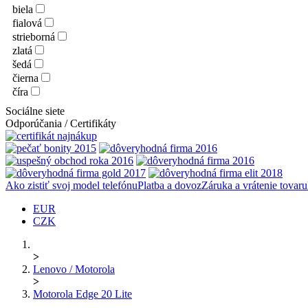
biela
fialová
strieborná
zlatá
šedá
čierna
číra
Sociálne siete
Odporúčania / Certifikáty
Ako zistiť svoj model telefónu
Platba a dovoz
Záruka a vrátenie tovaru
EUR
CZK
>
Lenovo / Motorola
>
Motorola Edge 20 Lite