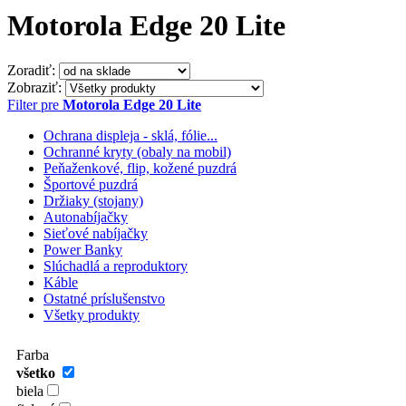
Motorola Edge 20 Lite
Zoradiť:
Zobraziť:
Filter pre
Motorola Edge 20 Lite
Ochrana displeja - sklá, fólie...
Ochranné kryty (obaly na mobil)
Peňaženkové, flip, kožené puzdrá
Športové puzdrá
Držiaky (stojany)
Autonabíjačky
Sieťové nabíjačky
Power Banky
Slúchadlá a reproduktory
Káble
Ostatné príslušenstvo
Všetky produkty
Farba
všetko
biela