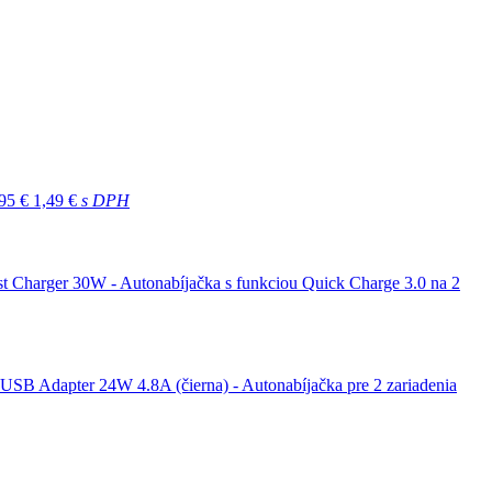
95 €
1,49 €
s DPH
 Charger 30W - Autonabíjačka s funkciou Quick Charge 3.0 na 2
-USB Adapter 24W 4.8A (čierna) - Autonabíjačka pre 2 zariadenia