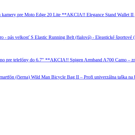
Elegance Stand Wallet II
Elastic Running Belt (fialová) - Eleastické športové
Spigen Armband A700 Camo – zna
Wild Man Bicycle Bag II – Profi univerzálna taška na b