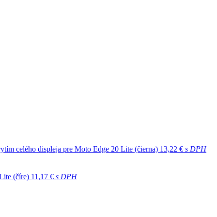
ytím celého displeja pre Moto Edge 20 Lite (čierna)
13,22 €
s DPH
ite (číre)
11,17 €
s DPH