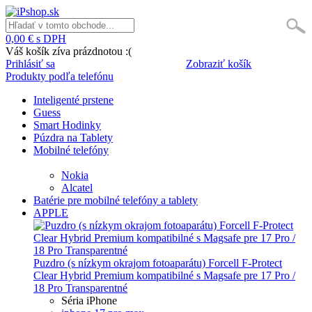
0,00 € s DPH
Váš košík zíva prázdnotou :(
Prihlásiť sa
Zobraziť košík
Produkty podľa telefónu
Inteligenté prstene
Guess
Smart Hodinky
Púzdra na Tablety
Mobilné telefóny
Nokia
Alcatel
Batérie pre mobilné telefóny a tablety
APPLE
Puzdro (s nízkym okrajom fotoaparátu) Forcell F-Protect
Clear Hybrid Premium kompatibilné s Magsafe pre 17 Pro /
18 Pro Transparentné
Séria iPhone