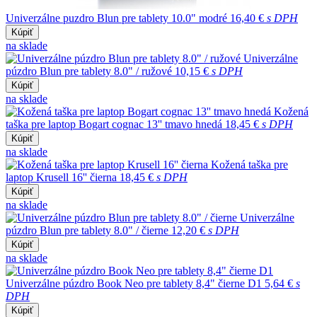
Univerzálne puzdro Blun pre tablety 10.0" modré
16,40 €
s DPH
Kúpiť
na sklade
Univerzálne
púzdro Blun pre tablety 8.0" / ružové
10,15 €
s DPH
Kúpiť
na sklade
Kožená
taška pre laptop Bogart cognac 13'' tmavo hnedá
18,45 €
s DPH
Kúpiť
na sklade
Kožená taška pre
laptop Krusell 16'' čierna
18,45 €
s DPH
Kúpiť
na sklade
Univerzálne
púzdro Blun pre tablety 8.0" / čierne
12,20 €
s DPH
Kúpiť
na sklade
Univerzálne púzdro Book Neo pre tablety 8,4" čierne D1
5,64 €
s
DPH
Kúpiť