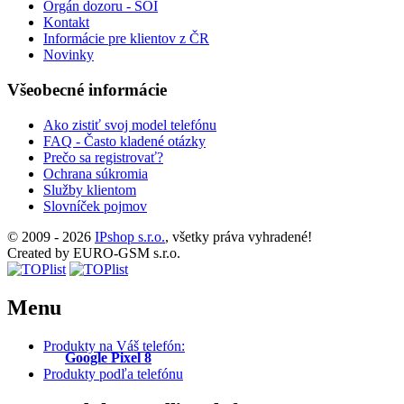
Orgán dozoru - SOI
Kontakt
Informácie pre klientov z ČR
Novinky
Všeobecné informácie
Ako zistiť svoj model telefónu
FAQ - Často kladené otázky
Prečo sa registrovať?
Ochrana súkromia
Služby klientom
Slovníček pojmov
© 2009 - 2026
IPshop s.r.o.
, všetky práva vyhradené!
Created by EURO-GSM s.r.o.
Menu
Produkty na Váš telefón:
Google Pixel 8
Produkty podľa telefónu