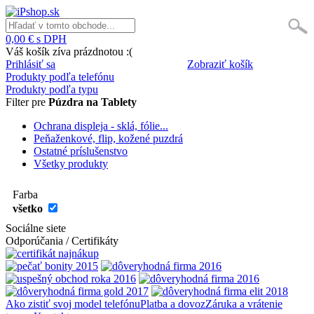
0,00 € s DPH
Váš košík zíva prázdnotou :(
Prihlásiť sa
Zobraziť košík
Produkty podľa telefónu
Produkty podľa typu
Filter pre
Púzdra na Tablety
Ochrana displeja - sklá, fólie...
Peňaženkové, flip, kožené puzdrá
Ostatné príslušenstvo
Všetky produkty
Farba
všetko
Sociálne siete
Odporúčania / Certifikáty
Ako zistiť svoj model telefónu
Platba a dovoz
Záruka a vrátenie