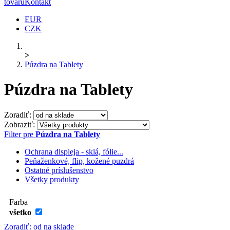
tovaru
Kontakt
EUR
CZK
>
Púzdra na Tablety
Púzdra na Tablety
Zoradiť:
Zobraziť:
Filter pre
Púzdra na Tablety
Ochrana displeja - sklá, fólie...
Peňaženkové, flip, kožené puzdrá
Ostatné príslušenstvo
Všetky produkty
Farba
všetko
Zoradiť: od na sklade