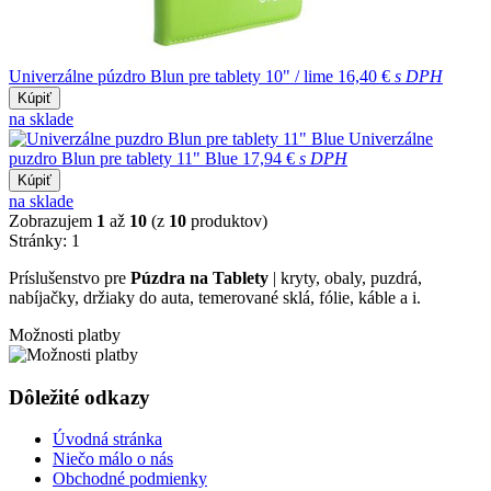
Univerzálne púzdro Blun pre tablety 10" / lime
16,40 €
s DPH
Kúpiť
na sklade
Univerzálne
puzdro Blun pre tablety 11" Blue
17,94 €
s DPH
Kúpiť
na sklade
Zobrazujem
1
až
10
(z
10
produktov)
Stránky:
1
Príslušenstvo pre
Púzdra na Tablety
| kryty, obaly, puzdrá,
nabíjačky, držiaky do auta, temerované sklá, fólie, káble a i.
Možnosti platby
Dôležité odkazy
Úvodná stránka
Niečo málo o nás
Obchodné podmienky