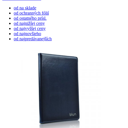
od na sklade
od ochranných fólií
od ostatného prísl.
od najnižšej ceny
od najvyššej ceny
od najnovšieho
od najpredávanejších