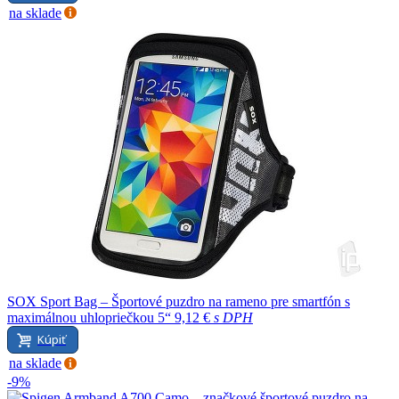
na sklade
SOX Sport Bag – Športové puzdro na rameno pre smartfón s
maximálnou uhlopriečkou 5“
9,12 €
s DPH
Kúpiť
na sklade
-9%