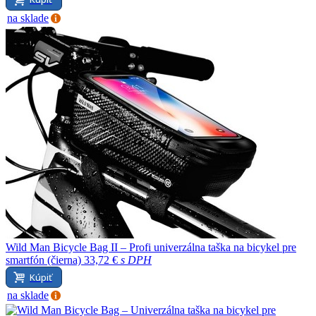
na sklade
Wild Man Bicycle Bag II – Profi univerzálna taška na bicykel pre
smartfón (čierna)
33,72 €
s DPH
Kúpiť
na sklade