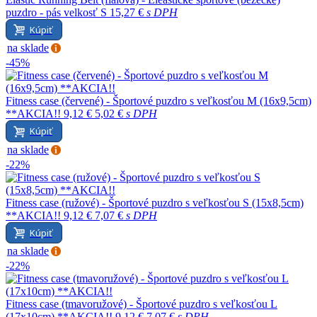
puzdro - pás velkosť S
15,27 €
s DPH
Kúpiť
na sklade
-45%
Fitness case (červené) - Športové puzdro s veľkosťou M (16x9,5cm)
**AKCIA!!
9,12 €
5,02 €
s DPH
Kúpiť
na sklade
-22%
Fitness case (ružové) - Športové puzdro s veľkosťou S (15x8,5cm)
**AKCIA!!
9,12 €
7,07 €
s DPH
Kúpiť
na sklade
-22%
Fitness case (tmavoružové) - Športové puzdro s veľkosťou L
(17x10cm) **AKCIA!!
9,12 €
7,07 €
s DPH