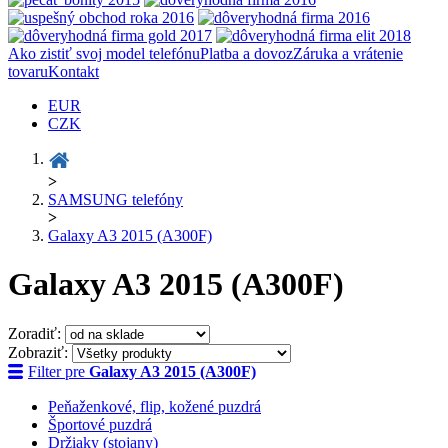
Ako zistiť svoj model telefónu
Platba a dovoz
Záruka a vrátenie
tovaru
Kontakt
EUR
CZK
>
SAMSUNG telefóny
>
Galaxy A3 2015 (A300F)
Galaxy A3 2015 (A300F)
Zoradiť:
Zobraziť:
Filter pre
Galaxy A3 2015 (A300F)
Peňaženkové, flip, kožené puzdrá
Športové puzdrá
Držiaky (stojany)