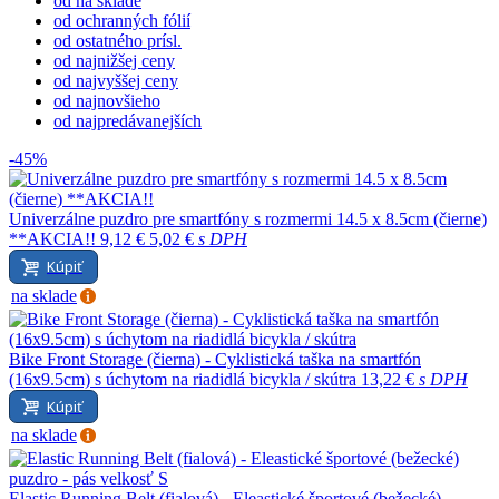
od na sklade
od ochranných fólií
od ostatného prísl.
od najnižšej ceny
od najvyššej ceny
od najnovšieho
od najpredávanejších
-45%
Univerzálne puzdro pre smartfóny s rozmermi 14.5 x 8.5cm (čierne)
**AKCIA!!
9,12 €
5,02 €
s DPH
Kúpiť
na sklade
Bike Front Storage (čierna) - Cyklistická taška na smartfón
(16x9.5cm) s úchytom na riadidlá bicykla / skútra
13,22 €
s DPH
Kúpiť
na sklade
Elastic Running Belt (fialová) - Eleastické športové (bežecké)