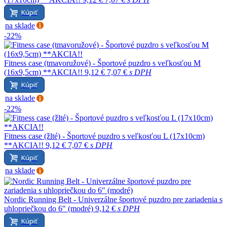
Kúpiť
na sklade
-22%
Fitness case (tmavoružové) - Športové puzdro s veľkosťou M
(16x9,5cm) **AKCIA!!
9,12 €
7,07 €
s DPH
Kúpiť
na sklade
-22%
Fitness case (žlté) - Športové puzdro s veľkosťou L (17x10cm)
**AKCIA!!
9,12 €
7,07 €
s DPH
Kúpiť
na sklade
Nordic Running Belt - Univerzálne športové puzdro pre zariadenia s
uhlopriečkou do 6" (modré)
9,12 €
s DPH
Kúpiť