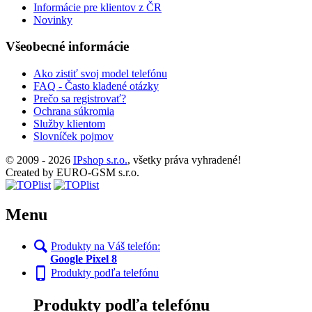
Informácie pre klientov z ČR
Novinky
Všeobecné informácie
Ako zistiť svoj model telefónu
FAQ - Často kladené otázky
Prečo sa registrovať?
Ochrana súkromia
Služby klientom
Slovníček pojmov
© 2009 - 2026
IPshop s.r.o.
, všetky práva vyhradené!
Created by EURO-GSM s.r.o.
Menu
Produkty na Váš telefón:
Google Pixel 8
Produkty podľa telefónu
Produkty podľa telefónu