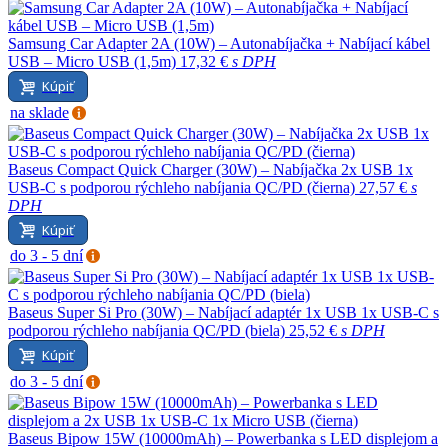
Samsung Car Adapter 2A (10W) – Autonabíjačka + Nabíjací kábel
USB – Micro USB (1,5m)
17,32 €
s DPH
Kúpiť
na sklade
Baseus Compact Quick Charger (30W) – Nabíjačka 2x USB 1x
USB-C s podporou rýchleho nabíjania QC/PD (čierna)
27,57 €
s
DPH
Kúpiť
do 3 - 5 dní
Baseus Super Si Pro (30W) – Nabíjací adaptér 1x USB 1x USB-C s
podporou rýchleho nabíjania QC/PD (biela)
25,52 €
s DPH
Kúpiť
do 3 - 5 dní
Baseus Bipow 15W (10000mAh) – Powerbanka s LED displejom a