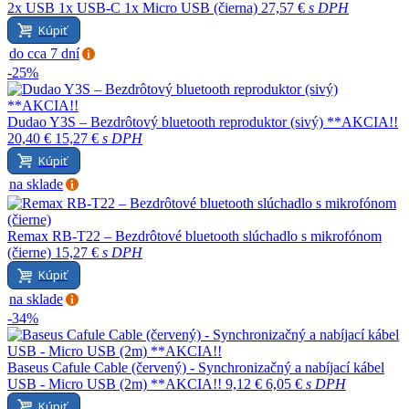
2x USB 1x USB-C 1x Micro USB (čierna)
27,57 €
s DPH
Kúpiť
do cca 7 dní
-25%
Dudao Y3S – Bezdrôtový bluetooth reproduktor (sivý) **AKCIA!!
20,40 €
15,27 €
s DPH
Kúpiť
na sklade
Remax RB-T22 – Bezdrôtové bluetooth slúchadlo s mikrofónom
(čierne)
15,27 €
s DPH
Kúpiť
na sklade
-34%
Baseus Cafule Cable (červený) - Synchronizačný a nabíjací kábel
USB - Micro USB (2m) **AKCIA!!
9,12 €
6,05 €
s DPH
Kúpiť