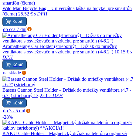
Wild Man Bicycle Bag – Univerzálna taška na bicykel pre smartfón
(čierna)
25,52 €
s DPH
Kúpiť
do cca 7 dní
Aromatherapy Car Holder (strieborný) – Držiak do mriežky
ventilátora s osviežovačom vzduchu pre smartfón (4-6.2“)
10,15 €
s
DPH
Kúpiť
na sklade
Baseus Cannon Steel Holder – Držiak do mriežky ventilátora (4.7 -
6.7“) strieborný
13,22 €
s DPH
Kúpiť
do 3 - 5 dní
-28%
KAKU Cable Holder – Magnetický držiak na telefón a organizér