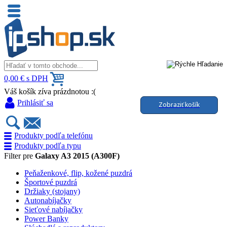
0,00 € s DPH
Váš košík zíva prázdnotou :(
Prihlásiť sa
Zobraziť košík
Produkty podľa telefónu
Produkty podľa typu
Filter pre
Galaxy A3 2015 (A300F)
Peňaženkové, flip, kožené puzdrá
Športové puzdrá
Držiaky (stojany)
Autonabíjačky
Sieťové nabíjačky
Power Banky