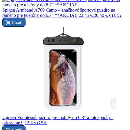
Spigen Armband A700 Camo – značkové športové puzdro na
rameno pre telefóny do 6.7" **AKCIA!!
22,45 €
20,40 €
s DPH
Kúpiť
Ugreen Vodotesné puzdro pre mobily do 6.8" a fotoaparáty -
priesvitné
9,12 €
s DPH
Kúpiť