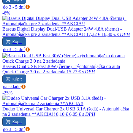
do 3 - 5 dní
-6%
Baseus Digital Display Dual-USB Adapter 24W 4.8A (čierna) -
Autonabíjačka pre 2 zariadenia **AKCIA!!
17,32 €
16,30 €
s DPH
Kúpiť
do 3 - 5 dní
Baseus Dual USB Fast 30W (čierne) - rýchlonabíjačka do auta
Quick Charge 3.0 na 2 zariadenia
15,27 €
s DPH
Kúpiť
na sklade
-25%
Dudao Universal Car Charger 2x USB 3.1A (šedá) - Autonabíjačka
na 2 zariadenia **AKCIA!!
8,10 €
6,05 €
s DPH
Kúpiť
do 3 - 5 dní