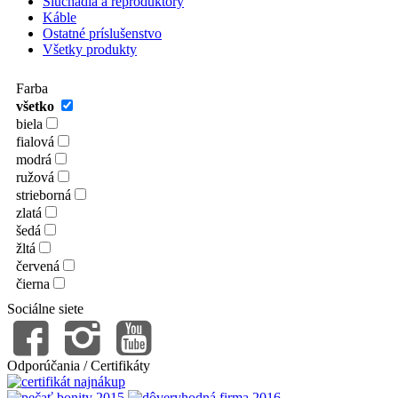
Slúchadlá a reproduktory
Káble
Ostatné príslušenstvo
Všetky produkty
Farba
všetko
biela
fialová
modrá
ružová
strieborná
zlatá
šedá
žltá
červená
čierna
Sociálne siete
Odporúčania / Certifikáty