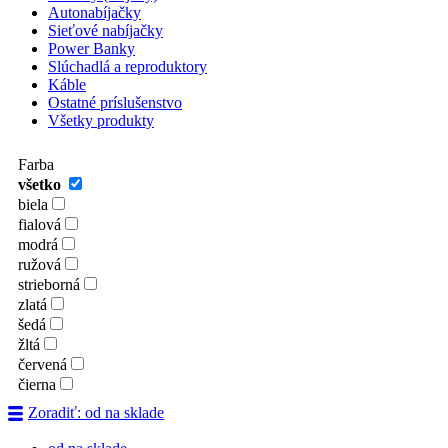
Autonabíjačky
Sieťové nabíjačky
Power Banky
Slúchadlá a reproduktory
Káble
Ostatné príslušenstvo
Všetky produkty
Farba
všetko
biela
fialová
modrá
ružová
strieborná
zlatá
šedá
žltá
červená
čierna
Zoradiť: od na sklade