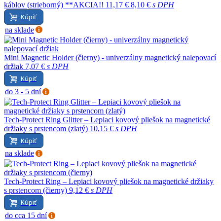
káblov (strieborný) **AKCIA!!
11,17 €
8,10 €
s DPH
Kúpiť
na sklade
Mini Magnetic Holder (čierny) - univerzálny magnetický nalepovací
držiak
7,07 €
s DPH
Kúpiť
do 3 - 5 dní
Tech-Protect Ring Glitter – Lepiaci kovový pliešok na magnetické
držiaky s prstencom (zlatý)
10,15 €
s DPH
Kúpiť
na sklade
Tech-Protect Ring – Lepiaci kovový pliešok na magnetické držiaky
s prstencom (čierny)
9,12 €
s DPH
Kúpiť
do cca 15 dní