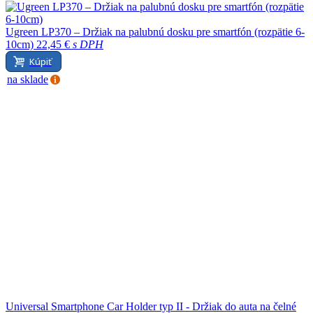
Ugreen LP370 – Držiak na palubnú dosku pre smartfón (rozpätie 6-
10cm)
22,45 €
s DPH
Kúpiť
na sklade
Universal Smartphone Car Holder typ II - Držiak do auta na čelné