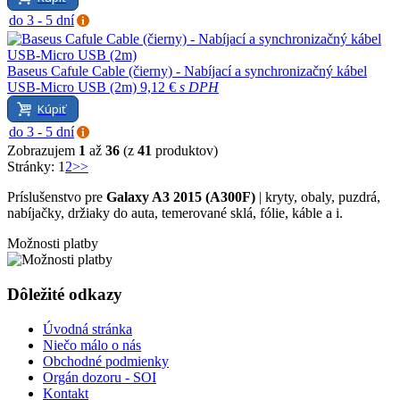
do 3 - 5 dní
Baseus Cafule Cable (čierny) - Nabíjací a synchronizačný kábel
USB-Micro USB (2m)
9,12 €
s DPH
Kúpiť
do 3 - 5 dní
Zobrazujem
1
až
36
(z
41
produktov)
Stránky:
1
2
>>
Príslušenstvo pre
Galaxy A3 2015 (A300F)
| kryty, obaly, puzdrá,
nabíjačky, držiaky do auta, temerované sklá, fólie, káble a i.
Možnosti platby
Dôležité odkazy
Úvodná stránka
Niečo málo o nás
Obchodné podmienky
Orgán dozoru - SOI
Kontakt