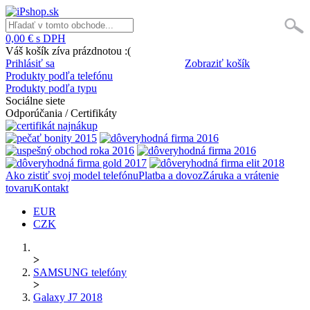
0,00 € s DPH
Váš košík zíva prázdnotou :(
Prihlásiť sa
Zobraziť košík
Produkty podľa telefónu
Produkty podľa typu
Sociálne siete
Odporúčania / Certifikáty
Ako zistiť svoj model telefónu
Platba a dovoz
Záruka a vrátenie
tovaru
Kontakt
EUR
CZK
>
SAMSUNG telefóny
>
Galaxy J7 2018