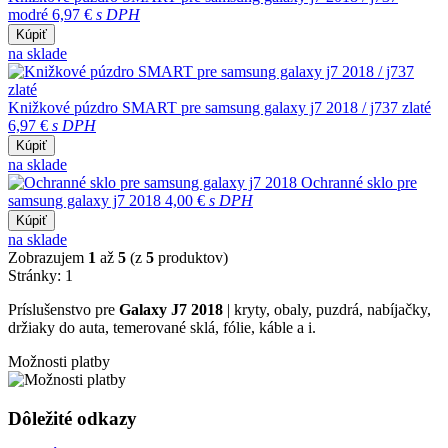
modré
6,97 €
s DPH
Kúpiť
na sklade
Knižkové púzdro SMART pre samsung galaxy j7 2018 / j737 zlaté
6,97 €
s DPH
Kúpiť
na sklade
Ochranné sklo pre
samsung galaxy j7 2018
4,00 €
s DPH
Kúpiť
na sklade
Zobrazujem
1
až
5
(z
5
produktov)
Stránky:
1
Príslušenstvo pre
Galaxy J7 2018
| kryty, obaly, puzdrá, nabíjačky,
držiaky do auta, temerované sklá, fólie, káble a i.
Možnosti platby
Dôležité odkazy