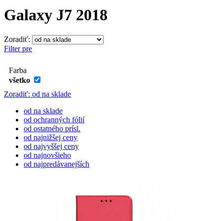
Galaxy J7 2018
Zoradiť:
Filter pre
Farba
všetko
Zoradiť: od na sklade
od na sklade
od ochranných fólií
od ostatného prísl.
od najnižšej ceny
od najvyššej ceny
od najnovšieho
od najpredávanejších