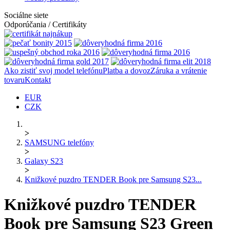
Sociálne siete
Odporúčania / Certifikáty
Ako zistiť svoj model telefónu
Platba a dovoz
Záruka a vrátenie
tovaru
Kontakt
EUR
CZK
>
SAMSUNG telefóny
>
Galaxy S23
>
Knižkové puzdro TENDER Book pre Samsung S23...
Knižkové puzdro TENDER
Book pre Samsung S23 Green