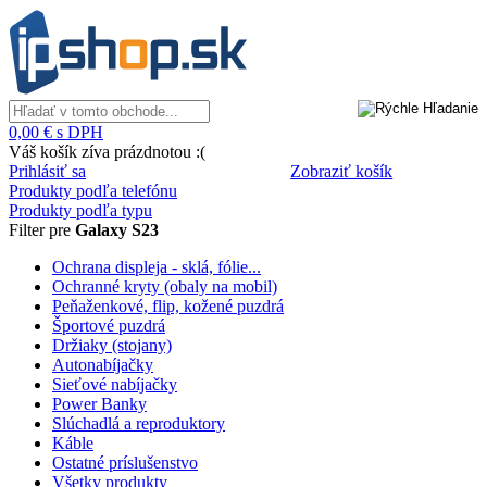
0,00 € s DPH
Váš košík zíva prázdnotou :(
Prihlásiť sa
Zobraziť košík
Produkty podľa telefónu
Produkty podľa typu
Filter pre
Galaxy S23
Ochrana displeja - sklá, fólie...
Ochranné kryty (obaly na mobil)
Peňaženkové, flip, kožené puzdrá
Športové puzdrá
Držiaky (stojany)
Autonabíjačky
Sieťové nabíjačky
Power Banky
Slúchadlá a reproduktory
Káble
Ostatné príslušenstvo
Všetky produkty