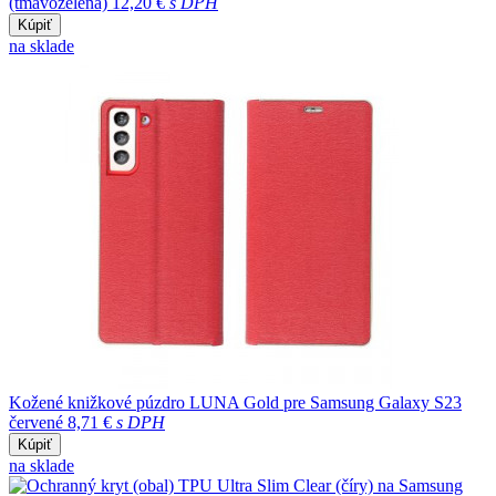
(tmavozelená)
12,20 €
s DPH
Kúpiť
na sklade
Kožené knižkové púzdro LUNA Gold pre Samsung Galaxy S23
červené
8,71 €
s DPH
Kúpiť
na sklade