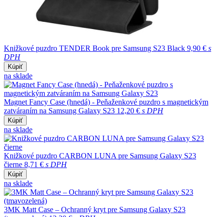
Knižkové puzdro TENDER Book pre Samsung S23 Black
9,90 €
s
DPH
Kúpiť
na sklade
Magnet Fancy Case (hnedá) - Peňaženkové puzdro s magnetickým
zatváraním na Samsung Galaxy S23
12,20 €
s DPH
Kúpiť
na sklade
Knižkové puzdro CARBON LUNA pre Samsung Galaxy S23
čierne
8,71 €
s DPH
Kúpiť
na sklade
3MK Matt Case – Ochranný kryt pre Samsung Galaxy S23