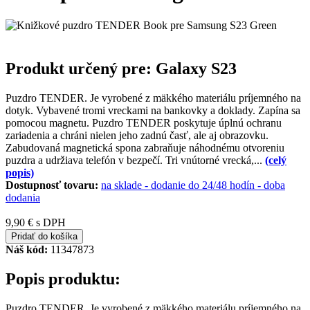
Produkt určený pre: Galaxy S23
Puzdro TENDER. Je vyrobené z mäkkého materiálu príjemného na
dotyk. Vybavené tromi vreckami na bankovky a doklady. Zapína sa
pomocou magnetu. Puzdro TENDER poskytuje úplnú ochranu
zariadenia a chráni nielen jeho zadnú časť, ale aj obrazovku.
Zabudovaná magnetická spona zabraňuje náhodnému otvoreniu
puzdra a udržiava telefón v bezpečí. Tri vnútorné vrecká,...
(celý
popis)
Dostupnosť tovaru:
na sklade - dodanie do 24/48 hodín
-
doba
dodania
9,90 €
s DPH
Pridať do košíka
Náš kód:
11347873
Popis produktu:
Puzdro TENDER. Je vyrobené z mäkkého materiálu príjemného na