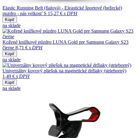
Elastic Running Belt (fialová) - Eleastické športové (bežecké)
puzdro - pás velkosť S
15,27 €
s DPH
Kúpiť
na sklade
Kožené knižkové púzdro LUNA Gold pre Samsung Galaxy S23
čierne
8,71 €
s DPH
Kúpiť
na sklade
Univerzálny kovový pliešok na magnetické držiaky (strieborný)
1,49 €
s DPH
Kúpiť
na sklade