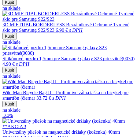
Kúpiť
na sklade
3D MIETUBL BORDERLESS Bezrámikové Ochranné Tvrdené
sklo pre Samsung S22/S23
6,90 €
s DPH
Kúpiť
na sklade
Silikónové puzdro 1,5mm pre Samsung galaxy S23 priesvitné(0030)
4,90 €
s DPH
Kúpiť
na sklade
Wild Man Bicycle Bag II – Profi univerzálna taška na bicykel pre
smartfón (čierna)
33,72 €
s DPH
Kúpiť
na sklade
-24%
Univerzálny pliešok na magnetické držiaky (koženka) 40mm