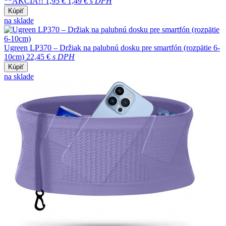
**AKCIA!!
1,95 €
1,49 €
s DPH
Kúpiť
na sklade
Ugreen LP370 – Držiak na palubnú dosku pre smartfón (rozpätie 6-
10cm)
22,45 €
s DPH
Kúpiť
na sklade