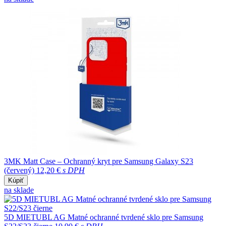
3MK Matt Case – Ochranný kryt pre Samsung Galaxy S23
(červený)
12,20 €
s DPH
Kúpiť
na sklade
5D MIETUBL AG Matné ochranné tvrdené sklo pre Samsung