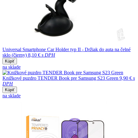
Universal Smartphone Car Holder typ II - Držiak do auta na čelné
sklo (čierny)
8,10 €
s DPH
Kúpiť
na sklade
Knižkové puzdro TENDER Book pre Samsung S23 Green
9,90 €
s
DPH
Kúpiť
na sklade