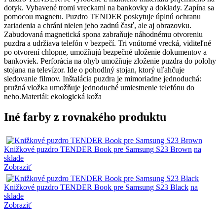
dotyk. Vybavené tromi vreckami na bankovky a doklady. Zapína sa
pomocou magnetu. Puzdro TENDER poskytuje úplnú ochranu
zariadenia a chráni nielen jeho zadnú časť, ale aj obrazovku.
Zabudovaná magnetická spona zabraňuje náhodnému otvoreniu
puzdra a udržiava telefón v bezpečí. Tri vnútorné vrecká, viditeľné
po otvorení chlopne, umožňujú bezpečné uloženie dokumentov a
bankoviek. Perforácia na ohyb umožňuje zloženie puzdra do polohy
stojana na televízor. Ide o pohodlný stojan, ktorý uľahčuje
sledovanie filmov. Inštalácia puzdra je mimoriadne jednoduchá:
pružná vložka umožňuje jednoduché umiestnenie telefónu do
neho.Materiál: ekologická koža
Iné farby z rovnakého produktu
Knižkové puzdro TENDER Book pre Samsung S23 Brown
na
sklade
Zobraziť
Knižkové puzdro TENDER Book pre Samsung S23 Black
na
sklade
Zobraziť