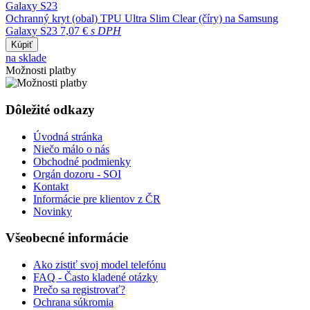
Ochranný kryt (obal) TPU Ultra Slim Clear (číry) na Samsung
Galaxy S23
7,07 €
s DPH
Kúpiť
na sklade
Možnosti platby
Dôležité odkazy
Úvodná stránka
Niečo málo o nás
Obchodné podmienky
Orgán dozoru - SOI
Kontakt
Informácie pre klientov z ČR
Novinky
Všeobecné informácie
Ako zistiť svoj model telefónu
FAQ - Často kladené otázky
Prečo sa registrovať?
Ochrana súkromia