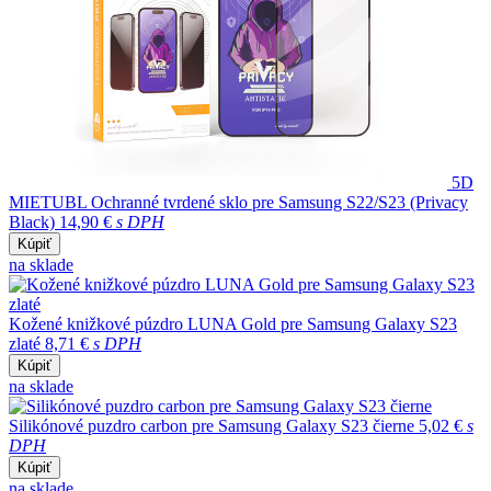
5D
MIETUBL Ochranné tvrdené sklo pre Samsung S22/S23 (Privacy
Black)
14,90 €
s DPH
Kúpiť
na sklade
Kožené knižkové púzdro LUNA Gold pre Samsung Galaxy S23
zlaté
8,71 €
s DPH
Kúpiť
na sklade
Silikónové puzdro carbon pre Samsung Galaxy S23 čierne
5,02 €
s
DPH
Kúpiť
na sklade