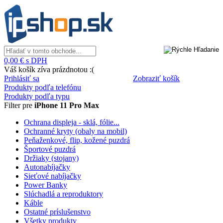
0,00 € s DPH
Váš košík zíva prázdnotou :(
Prihlásiť sa
Zobraziť košík
Produkty podľa telefónu
Produkty podľa typu
Filter pre
iPhone 11 Pro Max
Ochrana displeja - sklá, fólie...
Ochranné kryty (obaly na mobil)
Peňaženkové, flip, kožené puzdrá
Športové puzdrá
Držiaky (stojany)
Autonabíjačky
Sieťové nabíjačky
Power Banky
Slúchadlá a reproduktory
Káble
Ostatné príslušenstvo
Všetky produkty