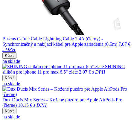
Baseus Cafule Cable Lightning Cable 2.4A (čierny) -
Synchronizačný a nabíjací kábel pre Apple zariadenia (0,5m)
7,07 €
s DPH
Kúpiť
na sklade
SHINING
silikón pre iphone 11 pro max 6,5" zlaté
2,97 €
s DPH
Kúpiť
na sklade
Dux Ducis Mix Series – Kožené puzdro pre Apple AirPods Pro
(čierne)
10,15 €
s DPH
Kúpiť
na sklade