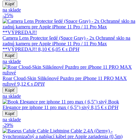
Kúpiť
na sklade
-25%
Camera Lens Protector šedé (Space Gray) - 2x Ochranné sklo na
zadnú kameru pre Apple iPhone 11 Pro / 11 Pro Max
**VÝPREDAJ!!
8,10 €
6,05 €
s DPH
Kúpiť
na sklade
Roar Cloud-Skin Silikónové Puzdro pre iPhone 11 PRO MAX
ružové
9,12 €
s DPH
Kúpiť
na sklade
Book
Elegance pre iphone 11 pro max ( 6,5") sivý
8,15 €
s DPH
Kúpiť
na sklade
-29%