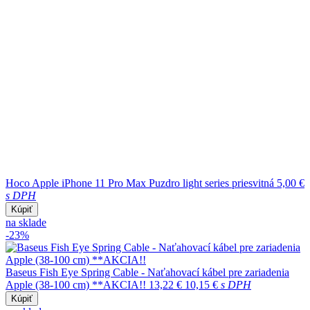
Hoco Apple iPhone 11 Pro Max Puzdro light series priesvitná
5,00 €
s DPH
Kúpiť
na sklade
-23%
Baseus Fish Eye Spring Cable - Naťahovací kábel pre zariadenia
Apple (38-100 cm) **AKCIA!!
13,22 €
10,15 €
s DPH
Kúpiť