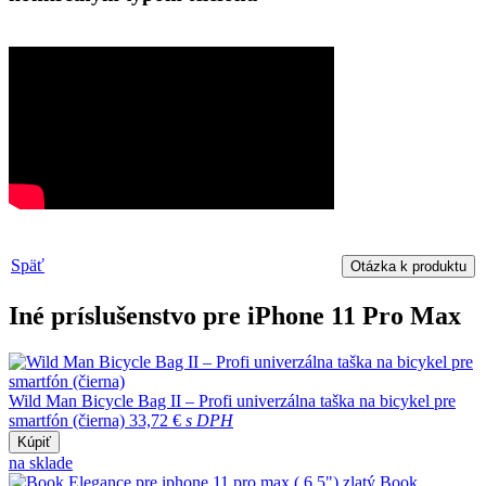
Späť
Otázka k produktu
Iné príslušenstvo pre iPhone 11 Pro Max
Wild Man Bicycle Bag II – Profi univerzálna taška na bicykel pre
smartfón (čierna)
33,72 €
s DPH
Kúpiť
na sklade
Book