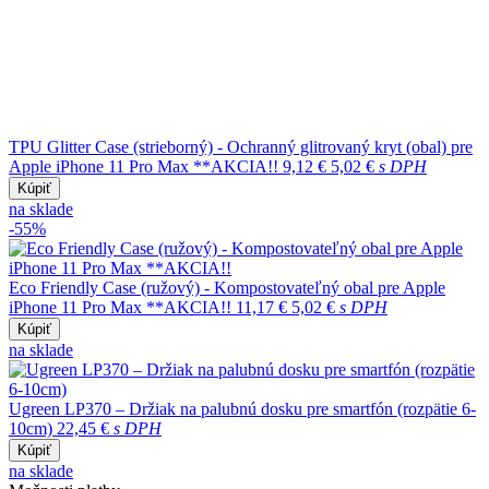
TPU Glitter Case (strieborný) - Ochranný glitrovaný kryt (obal) pre
Apple iPhone 11 Pro Max **AKCIA!!
9,12 €
5,02 €
s DPH
Kúpiť
na sklade
-55%
Eco Friendly Case (ružový) - Kompostovateľný obal pre Apple
iPhone 11 Pro Max **AKCIA!!
11,17 €
5,02 €
s DPH
Kúpiť
na sklade
Ugreen LP370 – Držiak na palubnú dosku pre smartfón (rozpätie 6-
10cm)
22,45 €
s DPH
Kúpiť
na sklade