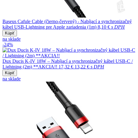
Baseus Cafule Cable (čierno-červený) - Nabíjací a synchronizačný
kábel USB-Lightning pre Apple zariadenia (1m)
8,10 €
s DPH
Kúpiť
na sklade
-24%
Dux Ducis K-IV 18W – Nabíjací a synchronizačný kábel USB-C /
Lightning (2m) **AKCIA!!
17,32 €
13,22 €
s DPH
Kúpiť
na sklade