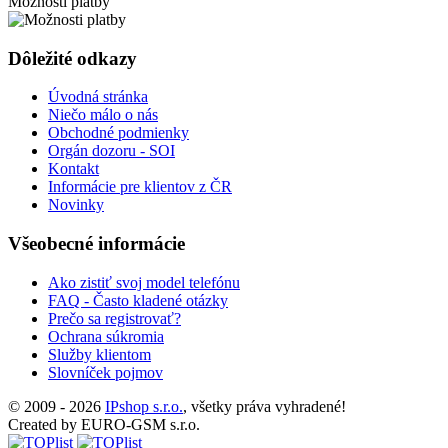
Možnosti platby
Dôležité odkazy
Úvodná stránka
Niečo málo o nás
Obchodné podmienky
Orgán dozoru - SOI
Kontakt
Informácie pre klientov z ČR
Novinky
Všeobecné informácie
Ako zistiť svoj model telefónu
FAQ - Často kladené otázky
Prečo sa registrovať?
Ochrana súkromia
Služby klientom
Slovníček pojmov
© 2009 - 2026
IPshop s.r.o.
, všetky práva vyhradené!
Created by EURO-GSM s.r.o.