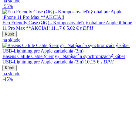
na sklade
-55%
Eco Friendly Case (žltý) - Kompostovateľný obal pre Apple iPhone
11 Pro Max **AKCIA!!
11,17 €
5,02 €
s DPH
Kúpiť
na sklade
Baseus Cafule Cable (čierny) - Nabíjací a synchronizačný kábel
USB-Lightning pre Apple zariadenia (3m)
10,15 €
s DPH
Kúpiť
na sklade
-45%