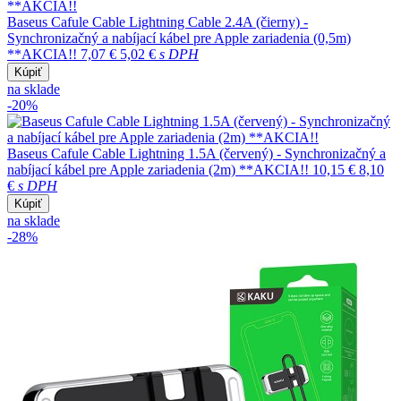
Baseus Cafule Cable Lightning Cable 2.4A (čierny) -
Synchronizačný a nabíjací kábel pre Apple zariadenia (0,5m)
**AKCIA!!
7,07 €
5,02 €
s DPH
Kúpiť
na sklade
-20%
Baseus Cafule Cable Lightning 1.5A (červený) - Synchronizačný a
nabíjací kábel pre Apple zariadenia (2m) **AKCIA!!
10,15 €
8,10
€
s DPH
Kúpiť
na sklade
-28%