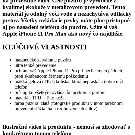
na prezeranie videí. Celé puzdro je vyrobené z
kvalitnej ekokože v metalízovom prevedení. Tento
materiál je odolný voči vode a nezachytáva odtlačky
prstov. Všetky ovládacie prvky máte plne prístupné
aj po nasadení telefónu do puzdra. Užite si váš
Apple iPhone 11 Pro Max ako nový čo najdlhšie.
KĽÚČOVÉ VLASTNOSTI
magnetické zatváranie puzdra
ultra tenké prevedenie
ochráni váš Apple iPhone 11 Pro pri nechcených pádoch,
proti škrabancom či inému poškodeniu
mäkká gelová (TPU) kolíska, ktorá nepraská a dobre drží
telefón
prístup ku všetkým ovládacím prvkom a portom
materiál: TPU + Eko koža
farba puzdra: zlatá (fotografie produktu v inom farebnom
prevedení slúžia iba na zobrazenie detailov)
Ilustračné video k produktu - nemusí sa zhodovať s
konkrétnym typom telefónu