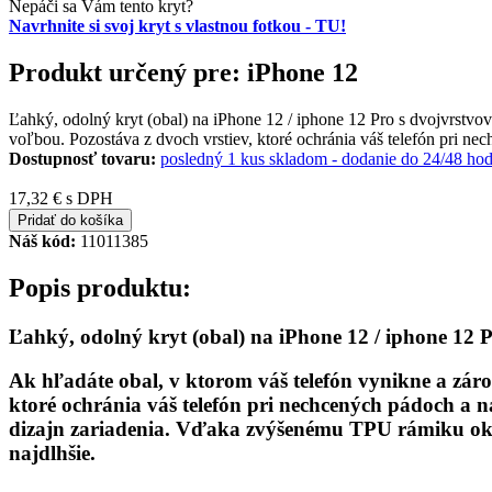
Nepáči sa Vám tento kryt?
Navrhnite si svoj kryt s vlastnou fotkou - TU!
Produkt určený pre: iPhone 12
Ľahký, odolný kryt (obal) na iPhone 12 / iphone 12 Pro s dvojvrstv
voľbou. Pozostáva z dvoch vrstiev, ktoré ochránia váš telefón pri n
Dostupnosť tovaru:
posledný 1 kus skladom - dodanie do 24/48 hod
17,32 €
s DPH
Pridať do košíka
Náš kód:
11011385
Popis produktu:
Ľahký, odolný kryt (obal) na iPhone 12 / iphone 12 
Ak hľadáte obal, v ktorom váš telefón vynikne a zá
ktoré ochránia váš telefón pri nechcených pádoch a 
dizajn zariadenia. Vďaka zvýšenému TPU rámiku okol
najdlhšie.