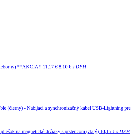
trieborný) **AKCIA!!
11,17 €
8,10 €
s DPH
ble (čierny) - Nabíjací a synchronizačný kábel USB-Lightning pre
 pliešok na magnetické držiaky s prstencom (zlatý)
10,15 €
s DPH