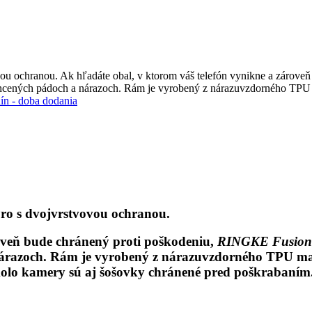
ovou ochranou. Ak hľadáte obal, v ktorom váš telefón vynikne a záro
echcených pádoch a nárazoch. Rám je vyrobený z nárazuvzdorného TPU m
ín
-
doba dodania
Pro s dvojvrstvovou ochranou.
roveň bude chránený proti poškodeniu,
RINGKE Fusion
nárazoch. Rám je vyrobený z nárazuvzdorného TPU mater
o kamery sú aj šošovky chránené pred poškrabaním. U