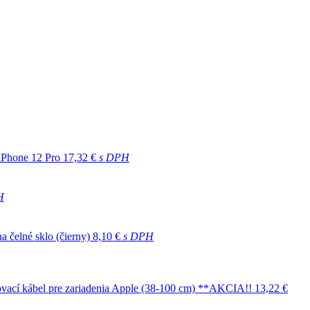
 iPhone 12 Pro
17,32 €
s DPH
H
a čelné sklo (čierny)
8,10 €
s DPH
ovací kábel pre zariadenia Apple (38-100 cm) **AKCIA!!
13,22 €