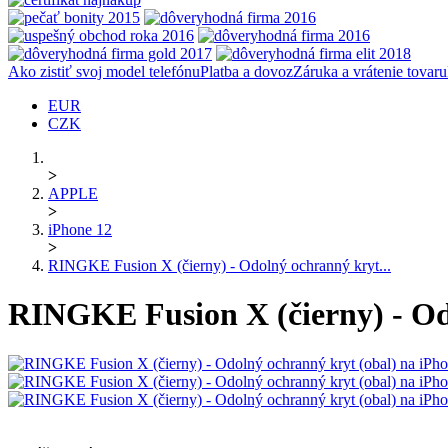
Ako zistiť svoj model telefónu
Platba a dovoz
Záruka a vrátenie tovaru
EUR
CZK
>
APPLE
>
iPhone 12
>
RINGKE Fusion X (čierny) - Odolný ochranný kryt...
RINGKE Fusion X (čierny) - Odo