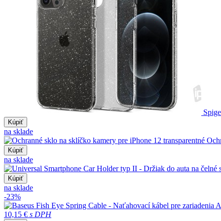
Spige
Kúpiť
na sklade
Ochr
Kúpiť
na sklade
Kúpiť
na sklade
-23%
10,15 €
s DPH