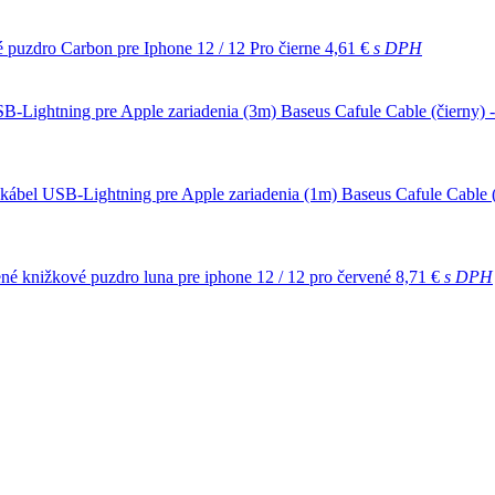
é puzdro Carbon pre Iphone 12 / 12 Pro čierne
4,61 €
s DPH
Baseus Cafule Cable (čierny) 
Baseus Cafule Cable 
né knižkové puzdro luna pre iphone 12 / 12 pro červené
8,71 €
s DPH