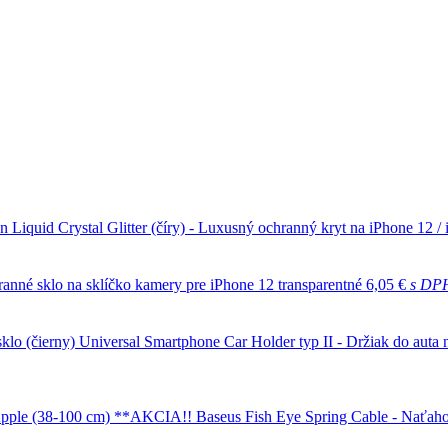
n Liquid Crystal Glitter (číry) - Luxusný ochranný kryt na iPhone 12 /
anné sklo na sklíčko kamery pre iPhone 12 transparentné
6,05 €
s DP
Universal Smartphone Car Holder typ II - Držiak do auta n
Baseus Fish Eye Spring Cable - Naťah