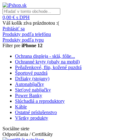
0,00 € s DPH
Váš košík zíva prázdnotou :(
Prihlásiť sa
Produkty podľa telefónu
Produkty podľa typu
Filter pre
iPhone 12
Ochrana displeja - sklá, fólie...
Ochranné kryty (obaly na mobil)
Peňaženkové, flip, kožené puzdrá
Športové puzdrá
Držiaky (stojany)
Autonabíjačky
Sieťové nabíjačky
Power Banky
Slúchadlá a reproduktory
Káble
Ostatné príslušenstvo
Všetky produkty
Sociálne siete
Odporúčania / Certifikáty