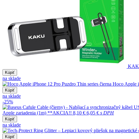
KAKU 
Kúpiť
na sklade
Hoco Apple i
Kúpiť
na sklade
-25%
Apple zariadenia (1m) **AKCIA!!
8,10 €
6,05 €
s DPH
Kúpiť
na sklade
Kúpiť