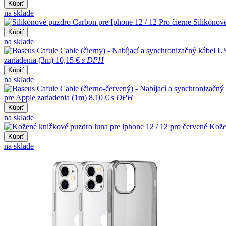
Kúpiť
na sklade
Silikónov
Kúpiť
na sklade
zariadenia (3m)
10,15 €
s DPH
Kúpiť
na sklade
pre Apple zariadenia (1m)
8,10 €
s DPH
Kúpiť
na sklade
Kože
Kúpiť
na sklade