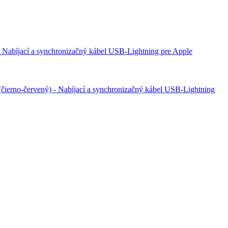
- Nabíjací a synchronizačný kábel USB-Lightning pre Apple
(čierno-červený) - Nabíjací a synchronizačný kábel USB-Lightning