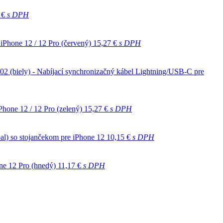
 €
s DPH
iPhone 12 / 12 Pro (červený)
15,27 €
s DPH
biely) - Nabíjací synchronizačný kábel Lightning/USB-C pre
hone 12 / 12 Pro (zelený)
15,27 €
s DPH
al) so stojančekom pre iPhone 12
10,15 €
s DPH
ne 12 Pro (hnedý)
11,17 €
s DPH