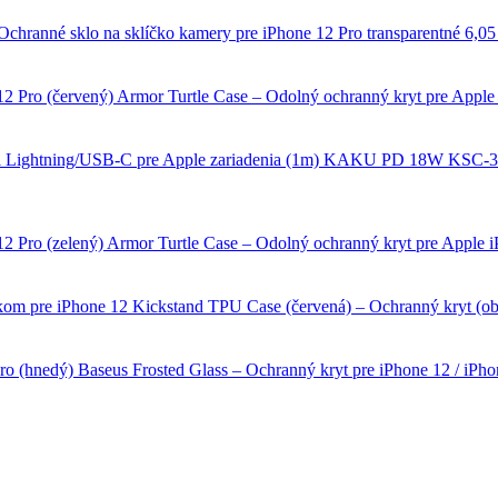
Ochranné sklo na sklíčko kamery pre iPhone 12 Pro transparentné
6,05
Armor Turtle Case – Odolný ochranný kryt pre Apple 
KAKU PD 18W KSC-302 (
Armor Turtle Case – Odolný ochranný kryt pre Apple iP
Kickstand TPU Case (červená) – Ochranný kryt (ob
Baseus Frosted Glass – Ochranný kryt pre iPhone 12 / iPho