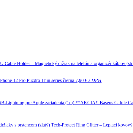
Cable Holder – Magnetický držiak na telefón a organizér káblov (s
Phone 12 Pro Puzdro Thin series čierna
7,90 €
s DPH
Baseus Cafule Ca
Tech-Protect Ring Glitter – Lepiaci kovový