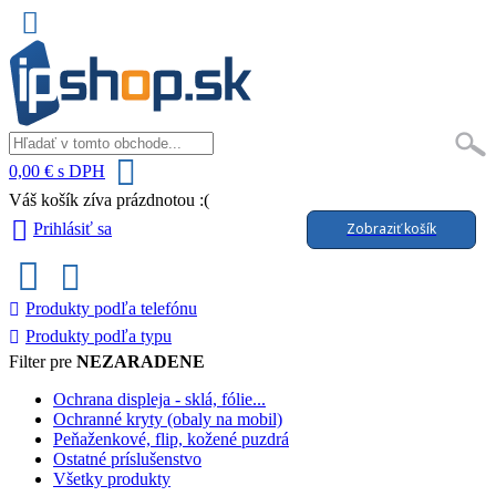
0,00 € s DPH
Váš košík zíva prázdnotou :(
Zobraziť košík
Prihlásiť sa
Produkty podľa telefónu
Produkty podľa typu
Filter pre
NEZARADENE
Ochrana displeja - sklá, fólie...
Ochranné kryty (obaly na mobil)
Peňaženkové, flip, kožené puzdrá
Ostatné príslušenstvo
Všetky produkty