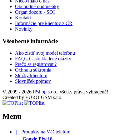
Niečo málo o nás
Obchodné podmienky
Orgán dozoru - SOI
Kontakt
Informácie pre klientov z ČR
Novinky
Všeobecné informácie
Ako zistiť svoj model telefónu
FAQ - Často kladené otázky
Prečo sa registrovať?
Ochrana súkromia
Služby klientom
Slovníček pojmov
© 2009 - 2026
IPshop s.r.o.
, všetky práva vyhradené!
Created by EURO-GSM s.r.o.
Menu
Produkty na Váš telefón:
Google Pixel 8