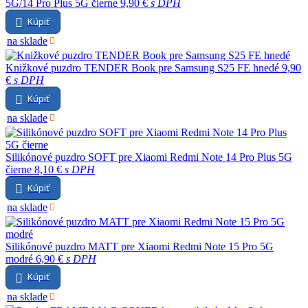
5G/14 Pro Plus 5G čierne
9,90 €
s DPH
Kúpiť
na sklade
Knižkové puzdro TENDER Book pre Samsung S25 FE hnedé
9,90
€
s DPH
Kúpiť
na sklade
Silikónové puzdro SOFT pre Xiaomi Redmi Note 14 Pro Plus 5G
čierne
8,10 €
s DPH
Kúpiť
na sklade
Silikónové puzdro MATT pre Xiaomi Redmi Note 15 Pro 5G
modré
6,90 €
s DPH
Kúpiť
na sklade