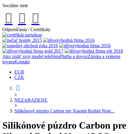
Sociálne siete
Odporúčania / Certifikáty
Ako zistiť svoj model telefónu
Platba a dovoz
Záruka a vrátenie
tovaru
Kontakt
EUR
CZK
>
NEZARADENE
>
Silikónové púzdro Carbon pre Xiaomi Redmi Note...
Silikónové púzdro Carbon pre