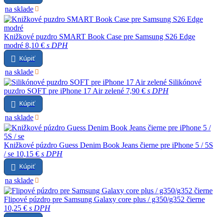
na sklade
Knižkové puzdro SMART Book Case pre Samsung S26 Edge
modré
8,10 €
s DPH
Kúpiť
na sklade
Silikónové
puzdro SOFT pre iPhone 17 Air zelené
7,90 €
s DPH
Kúpiť
na sklade
Knižkové púzdro Guess Denim Book Jeans čierne pre iPhone 5 / 5S
/ se
10,15 €
s DPH
Kúpiť
na sklade
Flipové púzdro pre Samsung Galaxy core plus / g350/g352 čierne
10,25 €
s DPH