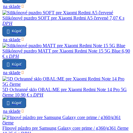
na sklade
Silikónové puzdro SOFT pre Xiaomi Redmi A5 červené
7,07 €
s
DPH
Kúpiť
na sklade
Silikónové puzdro MATT pre Xiaomi Redmi Note 15 5G Blue
6,90
€
s DPH
Kúpiť
na sklade
5D Ochranné sklo OBAL:ME pre Xiaomi Redmi Note 14 Pro 5G
čierne
10,90 €
s DPH
Kúpiť
na sklade
Flipové púzdro pre Samsung Galaxy core prime / g360/g361 čierne