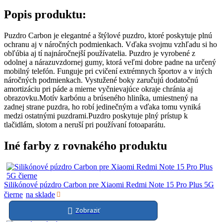
Popis produktu:
Puzdro Carbon je elegantné a štýlové puzdro, ktoré poskytuje plnú
ochranu aj v náročných podmienkach. Vďaka svojmu vzhľadu si ho
obľúbia aj tí najnáročnejší používatelia. Puzdro je vyrobené z
odolnej a nárazuvzdornej gumy, ktorá veľmi dobre padne na určený
mobilný telefón. Funguje pri cvičení extrémnych športov a v iných
náročných podmienkach. Vystužené boky zaručujú dodatočnú
amortizáciu pri páde a mierne vyčnievajúce okraje chránia aj
obrazovku.Motív karbónu a brúseného hliníka, umiestnený na
zadnej strane puzdra, ho robí jedinečným a vďaka tomu vyniká
medzi ostatnými puzdrami.Puzdro poskytuje plný prístup k
tlačidlám, slotom a neruší pri používaní fotoaparátu.
Iné farby z rovnakého produktu
Silikónové púzdro Carbon pre Xiaomi Redmi Note 15 Pro Plus 5G
čierne
na sklade
Zobraziť