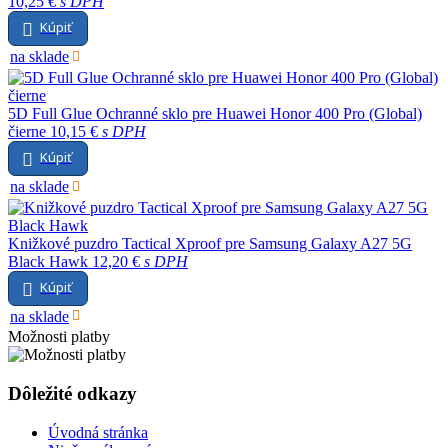
10,25 €
s DPH
Kúpiť
na sklade
5D Full Glue Ochranné sklo pre Huawei Honor 400 Pro (Global)
čierne
10,15 €
s DPH
Kúpiť
na sklade
Knižkové puzdro Tactical Xproof pre Samsung Galaxy A27 5G
Black Hawk
12,20 €
s DPH
Kúpiť
na sklade
Možnosti platby
Dôležité odkazy
Úvodná stránka