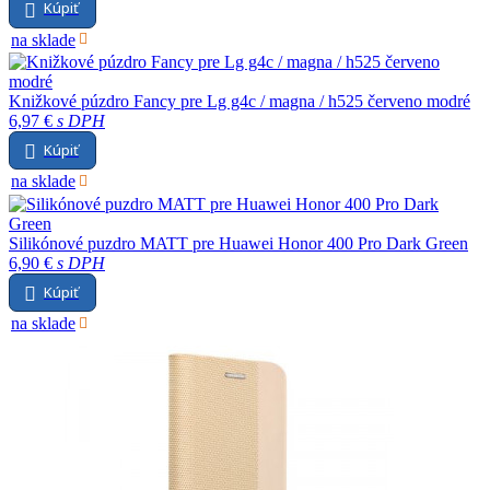
Kúpiť
na sklade
Knižkové púzdro Fancy pre Lg g4c / magna / h525 červeno modré
6,97 €
s DPH
Kúpiť
na sklade
Silikónové puzdro MATT pre Huawei Honor 400 Pro Dark Green
6,90 €
s DPH
Kúpiť
na sklade