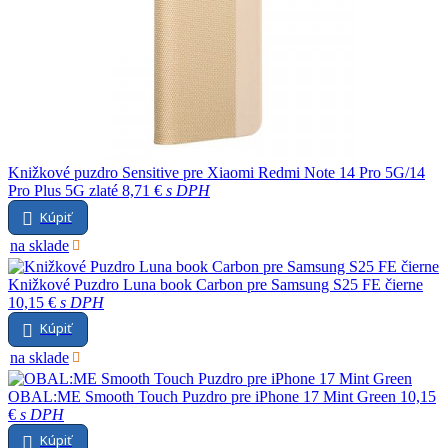
Knižkové puzdro Sensitive pre Xiaomi Redmi Note 14 Pro 5G/14
Pro Plus 5G zlaté
8,71 €
s DPH
Kúpiť
na sklade
Knižkové Puzdro Luna book Carbon pre Samsung S25 FE čierne
10,15 €
s DPH
Kúpiť
na sklade
OBAL:ME Smooth Touch Puzdro pre iPhone 17 Mint Green
10,15
€
s DPH
Kúpiť