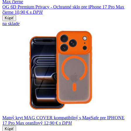
OG 6D Premium Privacy - Ochranné sklo pre iPhone 17 Pro Max
čierne
10,90 €
s DPH
Kúpiť
na sklade
Matný kryt MAG COVER kompatibilný s MagSafe pre IPHONE
17 Pro Max oranžový
12,90 €
s DPH
Kúpiť