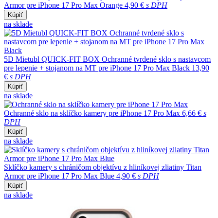
Armor pre iPhone 17 Pro Max Orange
4,90 €
s DPH
Kúpiť
na sklade
5D Mietubl QUICK-FIT BOX Ochranné tvrdené sklo s nastavcom
pre lepenie + stojanom na MT pre iPhone 17 Pro Max Black
13,90
€
s DPH
Kúpiť
na sklade
Ochranné sklo na sklíčko kamery pre iPhone 17 Pro Max
6,66 €
s
DPH
Kúpiť
na sklade
Sklíčko kamery s chráničom objektívu z hliníkovej zliatiny Titan
Armor pre iPhone 17 Pro Max Blue
4,90 €
s DPH
Kúpiť
na sklade