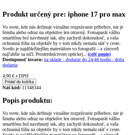
Produkt určený pre: iphone 17 pro max
Vo svete, kde nás definuje vizuálne rozprávanie príbehov, nie je
šmuha alebo odraz na objektíve len otravný. Fotoaparát vášho
smartfónu bol navrhnutý tak, aby zachytil dokonalosť, a vaša
ochranná fólia na objektív by v tom nikdy nemala stáť v ceste.
Svetlo je najdôležitejším materiálom vo fotografii – a zároveň
najľahšie sa ničí. Prostredníctvom optickej...
(celý popis)
Dostupnosť tovaru:
na sklade - dodanie do 24/48 hodín
-
doba
dodania
4,90 €
s DPH
Pridať do košíka
Náš kód:
11348344
Popis produktu:
Vo svete, kde nás definuje vizuálne rozprávanie príbehov, nie je
šmuha alebo odraz na objektíve len otravný. Fotoaparát vášho
smartfónu bol navrhnutý tak, aby zachytil dokonalosť, a vaša
ochranná fólia na objektív by v tom nikdy nemala stáť v ceste.
Svetlo je najdôležitejším materiálom vo fotografii – a zároveň