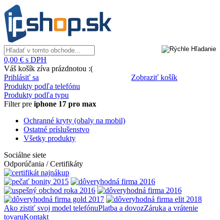
0,00 € s DPH
Váš košík zíva prázdnotou :(
Prihlásiť sa
Zobraziť košík
Produkty podľa telefónu
Produkty podľa typu
Filter pre
iphone 17 pro max
Ochranné kryty (obaly na mobil)
Ostatné príslušenstvo
Všetky produkty
Sociálne siete
Odporúčania / Certifikáty
Ako zistiť svoj model telefónu
Platba a dovoz
Záruka a vrátenie
tovaru
Kontakt