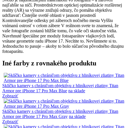
najľahšie sa ničí. Prostredníctvom optickej optimalizácie rozšírenej
reality (AR) sa výrazne znižujú odrazy, čo pomáha objektívu
udržiavať: Čistejšie svetlé oblasti v jasnom prostredí
Kontrolovanejšie odlesky pri záberoch nočného mesta Vyššiu
vnímanú ostrosť v celom zábere V reálnom svete to znamená, že
vaše fotografie zostanú bližšie tomu, čo vaše oči skutočne vidia.
Navrhnuté špeciálne pre moduly fotoaparátov vlajkových lodí,
vrátane geometrie radu iPhone 17. Necítite to. Nevšimnete si to.
Jednoducho to pasuje – akoby to bolo súčasťou pôvodného dizajnu
fotoaparátu.
Iné farby z rovnakého produktu
Sklíčko kamery s chráničom objektívu z hliníkovej zliatiny Titan
Armor pre iPhone 17 Pro Max Blue
na sklade
Zobraziť
Sklíčko kamery s chráničom objektívu z hliníkovej zliatiny Titan
Armor pre iPhone 17 Pro Max Gray
na sklade
Zobraziť