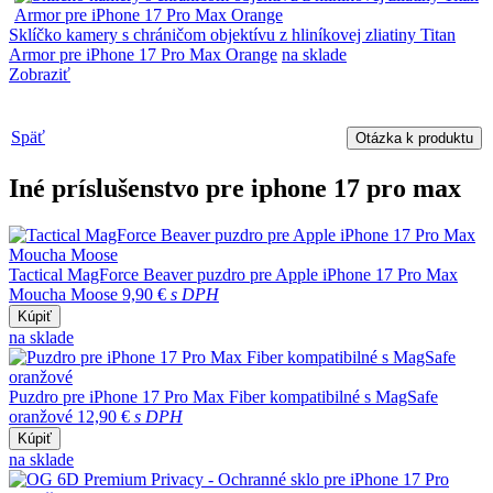
Sklíčko kamery s chráničom objektívu z hliníkovej zliatiny Titan
Armor pre iPhone 17 Pro Max Orange
na sklade
Zobraziť
Späť
Otázka k produktu
Iné príslušenstvo pre iphone 17 pro max
Tactical MagForce Beaver puzdro pre Apple iPhone 17 Pro Max
Moucha Moose
9,90 €
s DPH
Kúpiť
na sklade
Puzdro pre iPhone 17 Pro Max Fiber kompatibilné s MagSafe
oranžové
12,90 €
s DPH
Kúpiť
na sklade